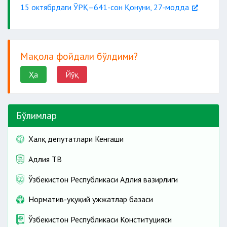
15 октябрдаги ЎРҚ–641-сон Қонуни, 27-модда
Мақола фойдали бўлдими?
Ҳа
Йўқ
Бўлимлар
Халқ депутатлари Кенгаши
Адлия ТВ
Ўзбекистон Республикаси Адлия вазирлиги
Норматив-ҳуқуқий ҳужжатлар базаси
Ўзбекистон Республикаси Конституцияси