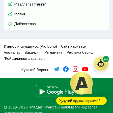
Маҳалла "еттилиги"
Молия
Дайжестлар
Кўнгилли ҳуқуқшунос (Pro bono)
Сайт харитаси
Алоқалар
Вакансия
Регламент
Реклама бериш
Фойдаланиш шартлари
24/7
Кузатиб боринг:
Ҳуқуқий ёрдам керакми?
© 2019-2026 “Мадад” муассаса шаклидаги нодавлат