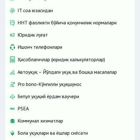
IT соҳа юзасидан
ННТ фаолияти бўйича қонунчилик нормалари
Юридик луғат
Ишонч телефонлари
Ҳисоблагичлар (юридик калькуляторлар)
Автоҳуқуқ – Йўлдаги ҳуқуқ ва бошқа масалалар
Pro bono-Кўнгилли ҳуқуқшунос
Бепул ҳуқуқий ёрдам ваучери
PSEA
Коммунал хизматлар
Бола ҳуқуқлари ва ёшлар сиёсати