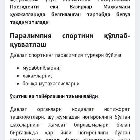
Президенти ёки Вазирлар Маҳкамаси
ҳужжатларида белгиланган тартибда бепул
тақдим этилади
.
Паралимпия спортини қўллаб-
қувватлаш
Давлат спортнинг паралимпия турлари бўйича:
мураббийларни;
ҳакамларни;
бошқа мутахассисларни
ўқитиш ва тайёрлашни таъминлайди
.
Давлат органлари нодавлат нотижорат
ташкилотлари, шу жумладан ногиронлиги бўлган
шахсларнинг жамоат бирлашмалари билан
биргаликда ҳар йили ногиронлиги бўлган