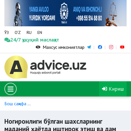
ЎЗ
O‘Z
RU
EN
24/7 ҳуқуқий маслаҳат
Махсус имкониятлар
Кириш
Бош саҳифа
Ногиронлиги бўлган шахсларнинг ижтимоий ҳим
Ногиронлиги бўлган шахсларнинг
маданий ҳаётда иштирок этиш ва дам