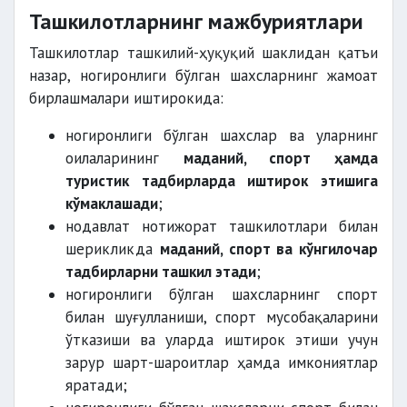
Ташкилотларнинг мажбуриятлари
Ташкилотлар ташкилий-ҳуқуқий шаклидан қатъи
назар, ногиронлиги бўлган шахсларнинг жамоат
бирлашмалари иштирокида:
ногиронлиги бўлган шахслар ва уларнинг
оилаларининг
маданий, спорт ҳамда
туристик тадбирларда иштирок этишига
кўмаклашади
;
нодавлат нотижорат ташкилотлари билан
шерикликда
маданий, спорт ва кўнгилочар
тадбирларни ташкил этади
;
ногиронлиги бўлган шахсларнинг спорт
билан шуғулланиши, спорт мусобақаларини
ўтказиши ва уларда иштирок этиши учун
зарур шарт-шароитлар ҳамда имкониятлар
яратади;