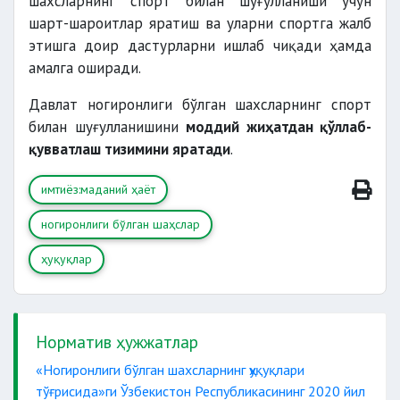
шахсларнинг спорт билан шуғулланиши учун
шарт-шароитлар яратиш ва уларни спортга жалб
этишга доир дастурларни ишлаб чиқади ҳамда
амалга оширади.
Давлат ногиронлиги бўлган шахсларнинг спорт
билан шуғулланишини
моддий жиҳатдан қўллаб-
қувватлаш тизимини яратади
.
имтиёз:маданий ҳаёт
ногиронлиги бўлган шаҳслар
ҳуқуқлар
Норматив ҳужжатлар
«Ногиронлиги бўлган шахсларнинг ҳуқуқлари
тўғрисида»ги Ўзбекистон Республикасининг 2020 йил