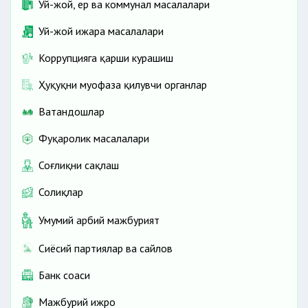
Уй-жой, ер ва коммунал масалалари
Уй-жой ижара масалалари
Коррупцияга қарши курашиш
Ҳуқуқни муҳофаза қилувчи органлар
Ватандошлар
Фуқаролик масалалари
Соғлиқни сақлаш
Солиқлар
Умумий ҳарбий мажбурият
Сиёсий партиялар ва сайлов
Банк соҳаси
Мажбурий ижро