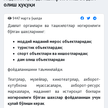
олиш ҳуқуқи
9447 марта ўқилди
Давлат органлари ва ташкилотлар ногиронлиги
бўлган шахсларнинг:
моддий маданий мерос объектларидан;
туристик объектлардан;
спорт объектлари ва иншоотларидан;
дам олиш объектларидан
фойдаланишини таъминлайди.
Театрлар, музейлар, кинотеатрлар, ахборот-
кутубхона муассасалари, ахборот-ресурс
марказлари, маданият ва истироҳат боғлари
ногиронлиги бўлган шахслар фойдаланиши учун
қулай бўлиши керак
.