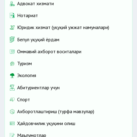
Адвокат хизмати
Нотариат
Юридик хизмат (ҳуқуқий ҳужжат намуналари)
Бепул ҳуқуқий ёрдам
Оммавий ахборот воситалари
Туризм
Экология
Абитуриентлар учун
Спорт
Ахборотлаштириш (турфа мавзулар)
Ҳайдовчилик ҳуқуқини олиш
Маълумотлар