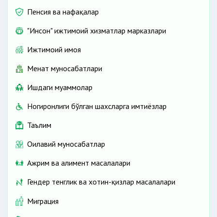
Пенсия ва нафақалар
"Инсон" ижтимоий хизматлар марказлари
Ижтимоий ҳимоя
Меҳнат муносабатлари
Ишдаги муаммолар
Ногиронлиги бўлган шахсларга имтиёзлар
Таълим
Оилавий муносабатлар
Ажрим ва алимент масалалари
Гендер тенглик ва хотин-қизлар масалалари
Миграция