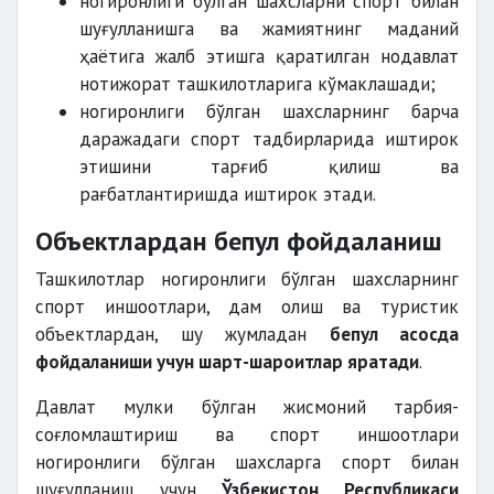
ногиронлиги бўлган шахсларни спорт билан
шуғулланишга ва жамиятнинг маданий
ҳаётига жалб этишга қаратилган нодавлат
нотижорат ташкилотларига кўмаклашади;
ногиронлиги бўлган шахсларнинг барча
даражадаги спорт тадбирларида иштирок
этишини тарғиб қилиш ва
рағбатлантиришда иштирок этади.
Объектлардан бепул фойдаланиш
Ташкилотлар ногиронлиги бўлган шахсларнинг
спорт иншоотлари, дам олиш ва туристик
объектлардан, шу жумладан
бепул асосда
фойдаланиши учун шарт-шароитлар яратади
.
Давлат мулки бўлган жисмоний тарбия-
соғломлаштириш ва спорт иншоотлари
ногиронлиги бўлган шахсларга спорт билан
шуғулланиш учун
Ўзбекистон Республикаси