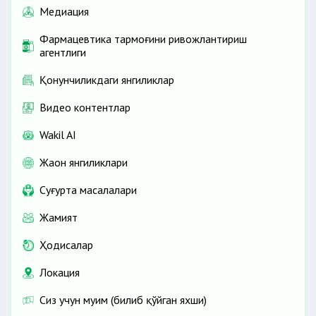
Медиация
Фармацевтика тармоғини ривожлантириш
агентлиги
Қонунчиликдаги янгиликлар
Видео контентлар
Wakil AI
Жаҳон янгиликлари
Cуғурта масалалари
Жамият
Ҳодисалар
Локация
Сиз учун муҳим (билиб қўйган яхши)