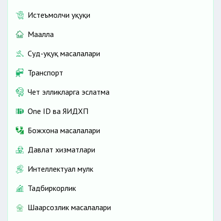
Истеъмолчи ҳуқуқи
Маҳалла
Суд-ҳуқуқ масалалари
Транспорт
Чет элликларга эслатма
One ID ва ЯИДХП
Божхона масалалари
Давлат хизматлари
Интеллектуал мулк
Тадбиркорлик
Шаҳарсозлик масалалари