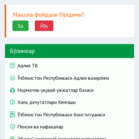
Мақола фойдали бўлдими?
Ҳа
Йўқ
Бўлимлар
Адлия ТВ
Ўзбекистон Республикаси Адлия вазирлиги
Норматив-ҳуқуқий ҳужжатлар базаси
Халқ депутатлари Кенгаши
Ўзбекистон Республикаси Конституцияси
Пенсия ва нафақалар
"Инсон" ижтимоий хизматлар марказлари