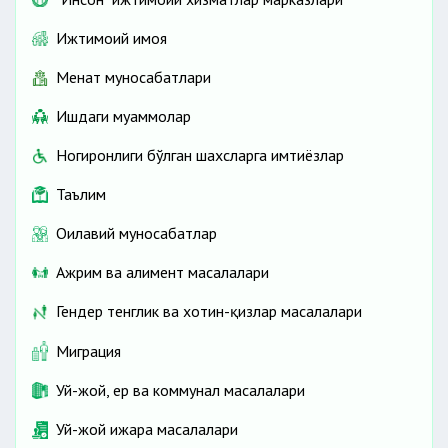
Ижтимоий ҳимоя
Меҳнат муносабатлари
Ишдаги муаммолар
Ногиронлиги бўлган шахсларга имтиёзлар
Таълим
Оилавий муносабатлар
Ажрим ва алимент масалалари
Гендер тенглик ва хотин-қизлар масалалари
Миграция
Уй-жой, ер ва коммунал масалалари
Уй-жой ижара масалалари