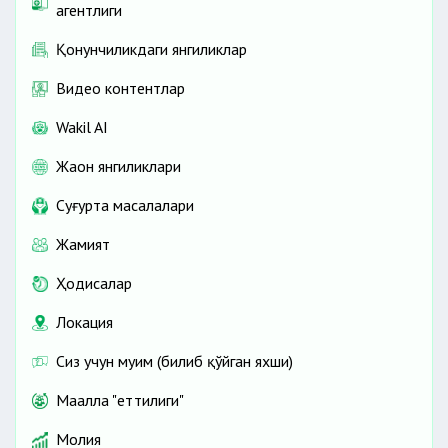
агентлиги
Қонунчиликдаги янгиликлар
Видео контентлар
Wakil AI
Жаҳон янгиликлари
Cуғурта масалалари
Жамият
Ҳодисалар
Локация
Сиз учун муҳим (билиб қўйган яхши)
Маҳалла "еттилиги"
Молия