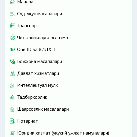
Маҳалла
Суд-ҳуқуқ масалалари
Транспорт
Чет элликларга эслатма
One ID ва ЯИДХП
Божхона масалалари
Давлат хизматлари
Интеллектуал мулк
Тадбиркорлик
Шаҳарсозлик масалалари
Нотариат
Юридик хизмат (ҳуқуқий ҳужжат намуналари)