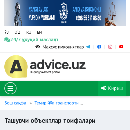
ЎЗ
O‘Z
RU
EN
24/7 ҳуқуқий маслаҳат
Махсус имкониятлар
Кириш
Бош саҳифа
Темир йўл транспорти
Ташувчи объектлар 
Ташувчи объектлар тоифалари