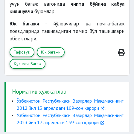
учун багаж вагонида
чипта бўйича қабул
қилинувчи
буюмлар.
Юк багажи -
йўловчилар ва почта-багаж
поездларида ташиладиган темир йўл ташишлари
объектлари.
Тафовут.
Юк багажи
Қўл юки, Багаж
Норматив ҳужжатлар
Ўзбекистон Республикаси Вазирлар Маҳкамасининг
2012 йил 13 апрелдаги 109-сон қарори
;
Ўзбекистон Республикаси Вазирлар Маҳкамасининг
2023 йил 17 апрелдаги 159-сон қарори