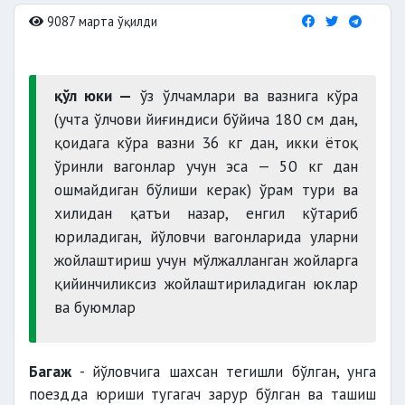
9087 марта ўқилди
қўл юки —
ўз ўлчамлари ва вазнига кўра
(учта ўлчови йиғиндиси бўйича 180 см дан,
қоидага кўра вазни 36 кг дан, икки ётоқ
ўринли вагонлар учун эса — 50 кг дан
ошмайдиган бўлиши керак) ўрам тури ва
хилидан қатъи назар, енгил кўтариб
юриладиган, йўловчи вагонларида уларни
жойлаштириш учун мўлжалланган жойларга
қийинчиликсиз жойлаштириладиган юклар
ва буюмлар
Багаж
- йўловчига шахсан тегишли бўлган, унга
поездда юриши тугагач зарур бўлган ва ташиш