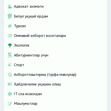
Адвокат хизмати
Бепул ҳуқуқий ёрдам
Туризм
Оммавий ахборот воситалари
Экология
Абитуриентлар учун
Спорт
Ахборотлаштириш (турфа мавзулар)
Ҳайдовчилик ҳуқуқини олиш
IT соҳа юзасидан
Маълумотлар