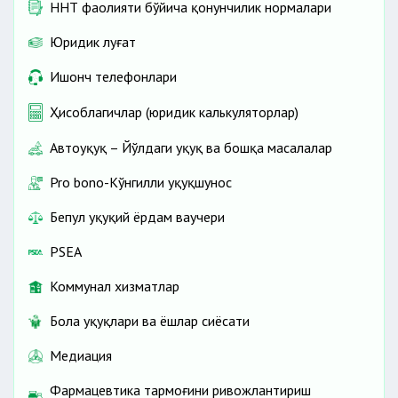
ННТ фаолияти бўйича қонунчилик нормалари
Юридик луғат
Ишонч телефонлари
Ҳисоблагичлар (юридик калькуляторлар)
Автоҳуқуқ – Йўлдаги ҳуқуқ ва бошқа масалалар
Pro bono-Кўнгилли ҳуқуқшунос
Бепул ҳуқуқий ёрдам ваучери
PSEA
Коммунал хизматлар
Бола ҳуқуқлари ва ёшлар сиёсати
Медиация
Фармацевтика тармоғини ривожлантириш