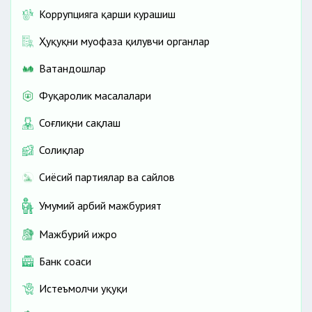
Коррупцияга қарши курашиш
Ҳуқуқни муҳофаза қилувчи органлар
Ватандошлар
Фуқаролик масалалари
Соғлиқни сақлаш
Солиқлар
Сиёсий партиялар ва сайлов
Умумий ҳарбий мажбурият
Мажбурий ижро
Банк соҳаси
Истеъмолчи ҳуқуқи