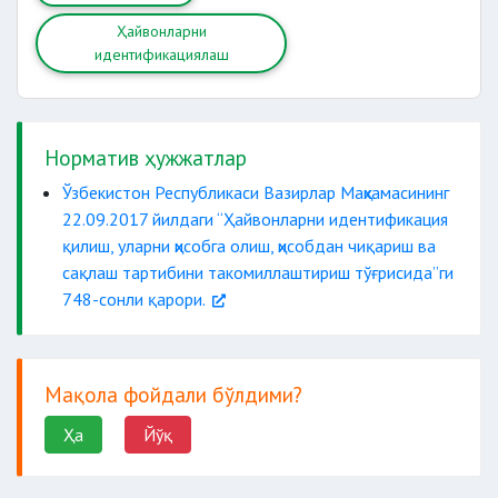
Ҳайвонларни
идентификациялаш
Норматив ҳужжатлар
Ўзбекистон Республикаси Вазирлар Маҳкамасининг
22.09.2017 йилдаги “Ҳайвонларни идентификация
қилиш, уларни ҳисобга олиш, ҳисобдан чиқариш ва
сақлаш тартибини такомиллаштириш тўғрисида”ги
748-сонли қарори.
Мақола фойдали бўлдими?
Ҳа
Йўқ