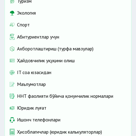
Туризм
Экология
Спорт
Абитуриентлар учун
Ахборотлаштириш (турфа мавзулар)
Ҳайдовчилик ҳуқуқини олиш
IT соҳа юзасидан
Маълумотлар
ННТ фаолияти бўйича қонунчилик нормалари
Юридик луғат
Ишонч телефонлари
Ҳисоблагичлар (юридик калькуляторлар)