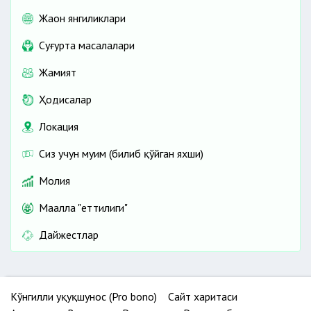
Жаҳон янгиликлари
Cуғурта масалалари
Жамият
Ҳодисалар
Локация
Сиз учун муҳим (билиб қўйган яхши)
Молия
Маҳалла "еттилиги"
Дайжестлар
Кўнгилли ҳуқуқшунос (Pro bono)
Сайт харитаси