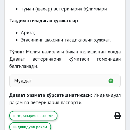
туман (шаҳар) ветеринария бўлимлари
Тақдим этиладиган ҳужжатлар:
Ариза;
Эгасининг шахсини тасдиқловчи ҳужжат.
Тўлов:
Молия вазирлиги билан келишилган ҳолда
Давлат ветеринария қўмитаси томонидан
белгиланади.
Муддат
Давлат хизмати кўрсатиш натижаси:
Индивидуал
рақам ва ветеринария паспорти.
ветеринария паспорти
индивидуал рақам