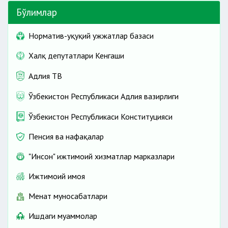
Бўлимлар
Норматив-ҳуқуқий ҳужжатлар базаси
Халқ депутатлари Кенгаши
Адлия ТВ
Ўзбекистон Республикаси Адлия вазирлиги
Ўзбекистон Республикаси Конституцияси
Пенсия ва нафақалар
"Инсон" ижтимоий хизматлар марказлари
Ижтимоий ҳимоя
Меҳнат муносабатлари
Ишдаги муаммолар