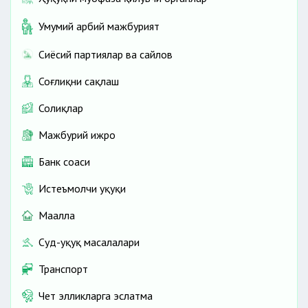
Умумий ҳарбий мажбурият
Сиёсий партиялар ва сайлов
Соғлиқни сақлаш
Солиқлар
Мажбурий ижро
Банк соҳаси
Истеъмолчи ҳуқуқи
Маҳалла
Суд-ҳуқуқ масалалари
Транспорт
Чет элликларга эслатма