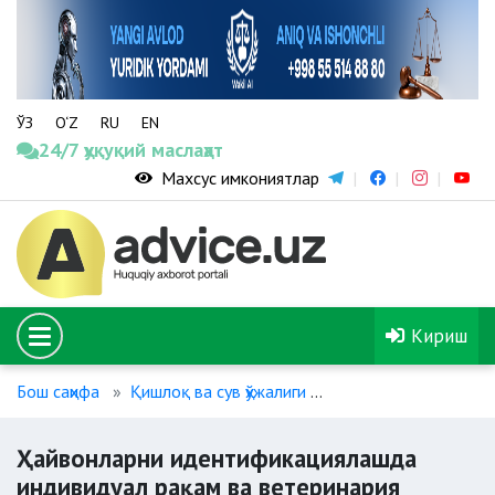
ЎЗ
O‘Z
RU
EN
24/7 ҳуқуқий маслаҳат
Махсус имкониятлар
Кириш
Бош саҳифа
Қишлоқ ва сув ҳўжалиги
Ҳайвонларни иденти
Ҳайвонларни идентификациялашда
индивидуал рақам ва ветеринария