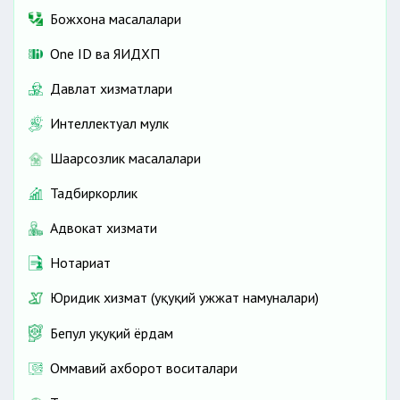
Божхона масалалари
One ID ва ЯИДХП
Давлат хизматлари
Интеллектуал мулк
Шаҳарсозлик масалалари
Тадбиркорлик
Адвокат хизмати
Нотариат
Юридик хизмат (ҳуқуқий ҳужжат намуналари)
Бепул ҳуқуқий ёрдам
Оммавий ахборот воситалари