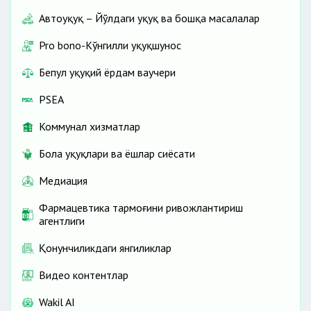
Автоҳуқуқ – Йўлдаги ҳуқуқ ва бошқа масалалар
Pro bono-Кўнгилли ҳуқуқшунос
Бепул ҳуқуқий ёрдам ваучери
PSEA
Коммунал хизматлар
Бола ҳуқуқлари ва ёшлар сиёсати
Медиация
Фармацевтика тармоғини ривожлантириш
агентлиги
Қонунчиликдаги янгиликлар
Видео контентлар
Wakil AI