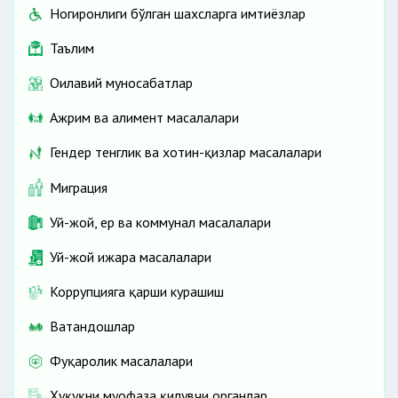
Ногиронлиги бўлган шахсларга имтиёзлар
Таълим
Оилавий муносабатлар
Ажрим ва алимент масалалари
Гендер тенглик ва хотин-қизлар масалалари
Миграция
Уй-жой, ер ва коммунал масалалари
Уй-жой ижара масалалари
Коррупцияга қарши курашиш
Ватандошлар
Фуқаролик масалалари
Ҳуқуқни муҳофаза қилувчи органлар