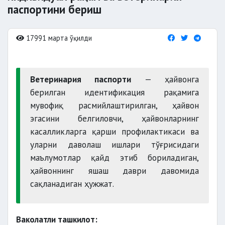
паспортини бериш
17991 марта ўқилди
Ветеринария паспорти
— ҳайвонга
берилган идентификация рақамига
мувофиқ расмийлаштирилган, ҳайвон
эгасини белгиловчи, ҳайвонларнинг
касалликларга қарши профилактикаси ва
уларни даволаш ишлари тўғрисидаги
маълумотлар қайд этиб бориладиган,
ҳайвоннинг яшаш даври давомида
сақланадиган ҳужжат.
Ваколатли ташкилот: