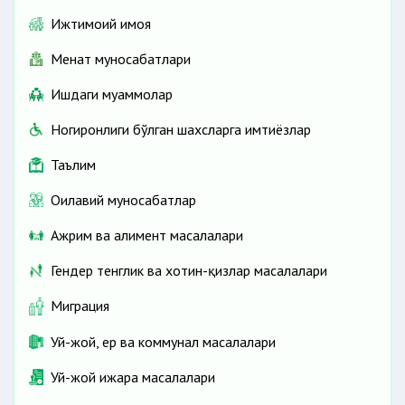
Ижтимоий ҳимоя
Меҳнат муносабатлари
Ишдаги муаммолар
Ногиронлиги бўлган шахсларга имтиёзлар
Таълим
Оилавий муносабатлар
Ажрим ва алимент масалалари
Гендер тенглик ва хотин-қизлар масалалари
Миграция
Уй-жой, ер ва коммунал масалалари
Уй-жой ижара масалалари