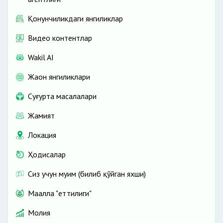
Қонунчиликдаги янгиликлар
Видео контентлар
Wakil AI
Жаҳон янгиликлари
Cуғурта масалалари
Жамият
Локация
Ҳодисалар
Сиз учун муҳим (билиб қўйган яхши)
Маҳалла "еттилиги"
Молия