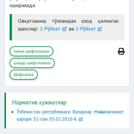
оширилади.
Овқатланиш тўловидан озод қилинган
шахслар:
1-Рўйхат
ва
2-Рўйхат
туман шифохонаси
шаҳар шифохонаси
Шифохона
Норматив ҳужжатлар
Ўзбекистон республикаси Вазирлар Маҳкамасининг
қарори. 31-сон. 05.02.2016 й.