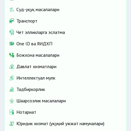
Суд-ҳуқуқ масалалари
Транспорт
Чет элликларга эслатма
One ID ва ЯИДХП
Божхона масалалари
Давлат хизматлари
Интеллектуал мулк
Тадбиркорлик
Шаҳарсозлик масалалари
Нотариат
Юридик хизмат (ҳуқуқий ҳужжат намуналари)