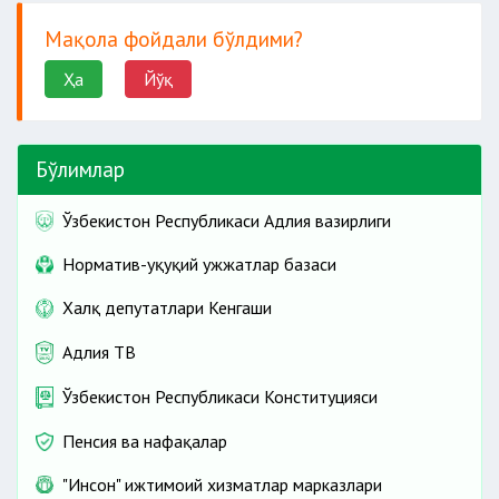
Мақола фойдали бўлдими?
Ҳа
Йўқ
Бўлимлар
Ўзбекистон Республикаси Адлия вазирлиги
Норматив-ҳуқуқий ҳужжатлар базаси
Халқ депутатлари Кенгаши
Адлия ТВ
Ўзбекистон Республикаси Конституцияси
Пенсия ва нафақалар
"Инсон" ижтимоий хизматлар марказлари