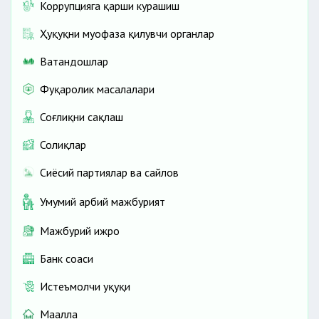
Коррупцияга қарши курашиш
Ҳуқуқни муҳофаза қилувчи органлар
Ватандошлар
Фуқаролик масалалари
Соғлиқни сақлаш
Солиқлар
Сиёсий партиялар ва сайлов
Умумий ҳарбий мажбурият
Мажбурий ижро
Банк соҳаси
Истеъмолчи ҳуқуқи
Маҳалла