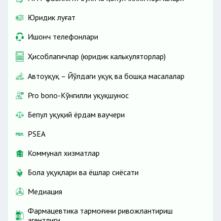
Юридик луғат
Ишонч телефонлари
Ҳисоблагичлар (юридик калькуляторлар)
Автоҳуқуқ – Йўлдаги ҳуқуқ ва бошқа масалалар
Pro bono-Кўнгилли ҳуқуқшунос
Бепул ҳуқуқий ёрдам ваучери
PSEA
Коммунал хизматлар
Бола ҳуқуқлари ва ёшлар сиёсати
Медиация
Фармацевтика тармоғини ривожлантириш
агентлиги