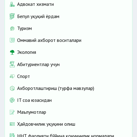
Адвокат хизмати
Бепул ҳуқуқий ёрдам
Туризм
Оммавий ахборот воситалари
Экология
Абитуриентлар учун
Спорт
Ахборотлаштириш (турфа мавзулар)
IT соҳа юзасидан
Маълумотлар
Ҳайдовчилик ҳуқуқини олиш
ННТ фаолияти бўйича қонунчилик нормалари