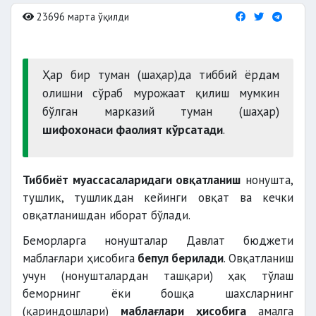
23696 марта ўқилди
Ҳар бир туман (шаҳар)да тиббий ёрдам
олишни сўраб мурожаат қилиш мумкин
бўлган марказий туман (шаҳар)
шифохонаси фаолият кўрсатади
.
Тиббиёт муассасаларидаги овқатланиш
нонушта,
тушлик, тушликдан кейинги овқат ва кечки
овқатланишдан иборат бўлади.
Беморларга нонушталар Давлат бюджети
маблағлари ҳисобига
бепул берилади
. Овқатланиш
учун (нонушталардан ташқари) ҳақ тўлаш
беморнинг ёки бошқа шахсларнинг
(қариндошлари)
маблағлари ҳисобига
амалга