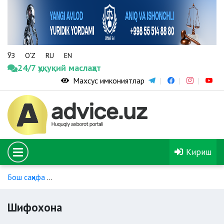
ЎЗ
O‘Z
RU
EN
24/7 ҳуқуқий маслаҳат
Махсус имкониятлар
Кириш
Бош саҳифа
Стационарда тиббий ёрдам (ихтисослаштирилм
Шифохона