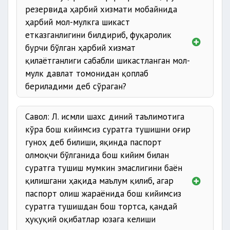
резервида ҳарбий хизмати мобайнида
ҳарбий мол-мулкга шикаст
етказганлигини билдириб, фуқаролик
бурчи бўлган ҳарбий хизмат
қилаётганлиги сабабли шикастланган мол-
мулк давлат томонидан қоплаб
бериладими деб сўраган?
Савол: Л. исмли шахс диний таълимотига
кўра бош кийимсиз суратга тушишни оғир
гуноҳ деб билиши, яқинда паспорт
олмоқчи бўлганида бош кийим билан
суратга тушиш мумкин эмаслигини баён
қилишгани ҳақида маълум қилиб, агар
паспорт олиш жараёнида бош кийимсиз
суратга тушишдан бош тортса, қандай
ҳуқуқий оқибатлар юзага келиши