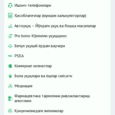
Ишонч телефонлари
Ҳисоблагичлар (юридик калькуляторлар)
Автоҳуқуқ – Йўлдаги ҳуқуқ ва бошқа масалалар
Pro bono-Кўнгилли ҳуқуқшунос
Бепул ҳуқуқий ёрдам ваучери
PSEA
Коммунал хизматлар
Бола ҳуқуқлари ва ёшлар сиёсати
Медиация
Фармацевтика тармоғини ривожлантириш
агентлиги
Қонунчиликдаги янгиликлар