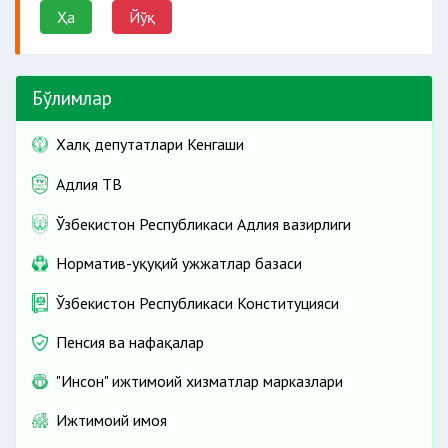
Ҳа
Йўқ
Бўлимлар
Халқ депутатлари Кенгаши
Адлия ТВ
Ўзбекистон Республикаси Адлия вазирлиги
Норматив-ҳуқуқий ҳужжатлар базаси
Ўзбекистон Республикаси Конституцияси
Пенсия ва нафақалар
"Инсон" ижтимоий хизматлар марказлари
Ижтимоий ҳимоя