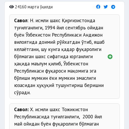
24160 марта ўқилди
Савол
: Н. исмли шахс Қирғизистонда
туғилганлиги, 1994 йил сентябрь ойидан
буён Ўзбекистон Республикаси Андижон
вилоятида доимий рўйхатдан ўтиб, яшаб
келаётгани, шу кунга қадар фуқаролиги
бўлмаган шахс сифатида юрганлиги
ҳақида маълум қилиб, Ўзбекистон
Республикаси фуқароси мақомига эга
бўлиши мумкин ёки мумкин эмаслиги
юзасидан ҳуқуқий тушунтириш беришни
сўради.
Савол:
Х. исмли шахс Тожикистон
Республикасида туғилганлиги, 2000 йил
май ойидан буён фуқаролиги бўлмаган