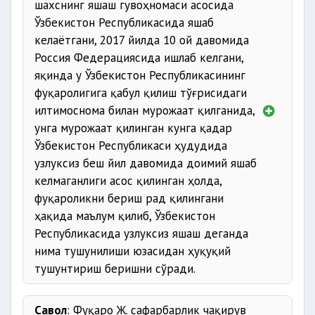
шахснинг яшаш гувоҳномаси асосида
Ўзбекистон Республикасида яшаб
келаётгани, 2017 йилда 10 ой давомида
Россия Федерациясида ишлаб келгани,
яқинда у Ўзбекистон Республикасининг
фуқаролигига қабул қилиш тўғрисидаги
илтимоснома билан мурожаат қилганида,
унга мурожаат қилинган кунга қадар
Ўзбекистон Республикаси ҳудудида
узлуксиз беш йил давомида доимий яшаб
келмаганлиги асос қилинган ҳолда,
фуқароликни бериш рад қилингани
ҳақида маълум қилиб, Ўзбекистон
Республикасида узлуксиз яшаш деганда
нима тушунилиши юзасидан ҳуқуқий
тушунтириш беришни сўради.
Савол
: Фуқаро Ж. сафарбарлик чақирув