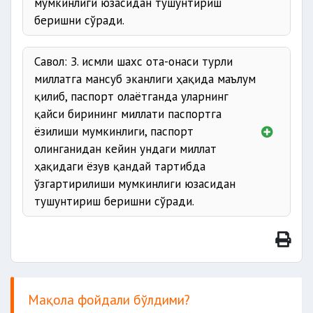
мумкинлиги юзасидан тушунтириш
беришни сўради.
Савол: З. исмли шахс ота-онаси турли
миллатга мансуб эканлиги ҳақида маълум
қилиб, паспорт олаётганда уларнинг
қайси бирининг миллати паспортга
ёзилиши мумкинлиги, паспорт
олинганидан кейин ундаги миллат
ҳақидаги ёзув қандай тартибда
ўзгартирилиши мумкинлиги юзасидан
тушунтириш беришни сўради.
Мақола фойдали бўлдими?