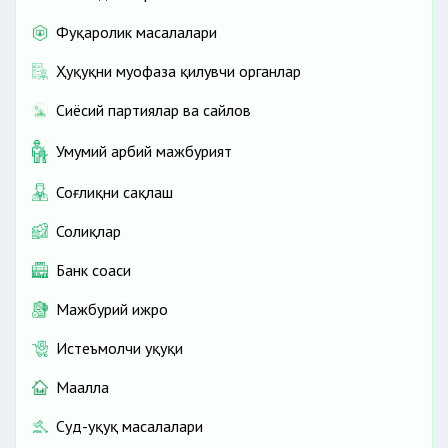
Фуқаролик масалалари
Ҳуқуқни муҳофаза қилувчи органлар
Сиёсий партиялар ва сайлов
Умумий ҳарбий мажбурият
Соғлиқни сақлаш
Солиқлар
Банк соҳаси
Мажбурий ижро
Истеъмолчи ҳуқуқи
Маҳалла
Суд-ҳуқуқ масалалари