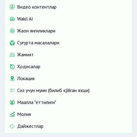
Видео контентлар
Wakil AI
Жаҳон янгиликлари
Cуғурта масалалари
Жамият
Ҳодисалар
Локация
Сиз учун муҳим (билиб қўйган яхши)
Маҳалла "еттилиги"
Молия
Дайжестлар