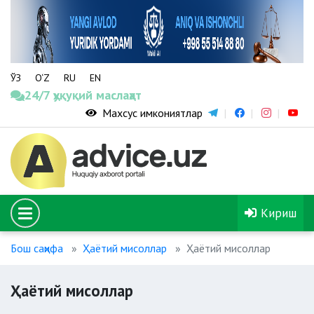
ЎЗ
O‘Z
RU
EN
24/7 ҳуқуқий маслаҳат
Махсус имкониятлар
Кириш
Бош саҳифа
Ҳаётий мисоллар
Ҳаётий мисоллар
Ҳаётий мисоллар