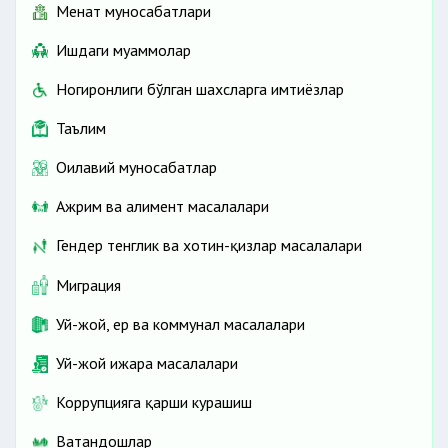
Меҳнат муносабатлари
Ишдаги муаммолар
Ногиронлиги бўлган шахсларга имтиёзлар
Таълим
Оилавий муносабатлар
Ажрим ва алимент масалалари
Гендер тенглик ва хотин-қизлар масалалари
Миграция
Уй-жой, ер ва коммунал масалалари
Уй-жой ижара масалалари
Коррупцияга қарши курашиш
Ватандошлар