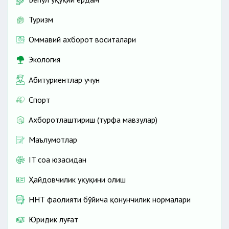
Туризм
Оммавий ахборот воситалари
Экология
Абитуриентлар учун
Спорт
Ахборотлаштириш (турфа мавзулар)
Маълумотлар
IT соҳа юзасидан
Ҳайдовчилик ҳуқуқини олиш
ННТ фаолияти бўйича қонунчилик нормалари
Юридик луғат