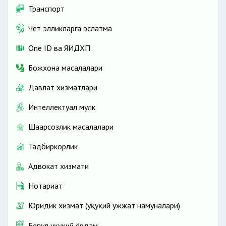
Транспорт
Чет элликларга эслатма
One ID ва ЯИДХП
Божхона масалалари
Давлат хизматлари
Интеллектуал мулк
Шаҳарсозлик масалалари
Тадбиркорлик
Адвокат хизмати
Нотариат
Юридик хизмат (ҳуқуқий ҳужжат намуналари)
Бепул ҳуқуқий ёрдам