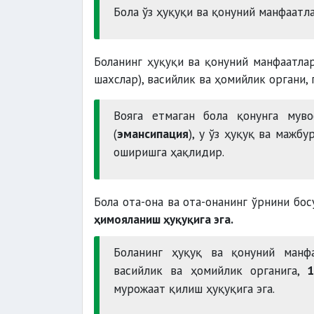
Бола ўз ҳуқуқи ва қонуний манфаат
Боланинг ҳуқуқи ва қонуний манфаатл
шахслар), васийлик ва ҳомийлик органи,
Вояга етмаган бола қонунга мув
(
эмансипация
), у ўз ҳуқуқ ва мажб
оширишга ҳақлидир.
Бола ота-она ва ота-онанинг ўрнини бо
ҳимояланиш ҳуқуқига эга.
Боланинг ҳуқуқ ва қонуний манф
васийлик ва ҳомийлик органига,
1
мурожаат қилиш ҳуқуқига эга.