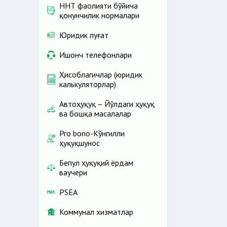
ННТ фаолияти бўйича
қонунчилик нормалари
Юридик луғат
Ишонч телефонлари
Ҳисоблагичлар (юридик
калькуляторлар)
Автоҳуқуқ – Йўлдаги ҳуқуқ
ва бошқа масалалар
Pro bono-Кўнгилли
ҳуқуқшунос
Бепул ҳуқуқий ёрдам
ваучери
PSEA
Коммунал хизматлар