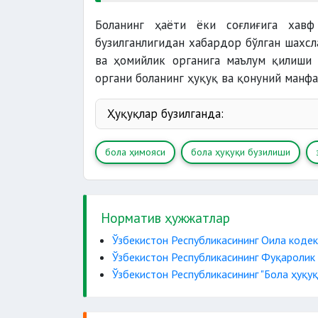
Боланинг ҳаёти ёки соғлиғига хавф
бузилганлигидан хабардор бўлган шахсл
ва ҳомийлик органига маълум қилиши 
органи боланинг ҳуқуқ ва қонуний манф
Ҳуқуқлар бузилганда:
органларига
бола ҳимояси
бола ҳуқуқи бузилиши
органларига
органларига
Норматив ҳужжатлар
Ўзбекистон Республикасининг Оила кодек
Ўзбекистон Республикасининг Фуқаролик
Ўзбекистон Республикасининг "Бола ҳуқу