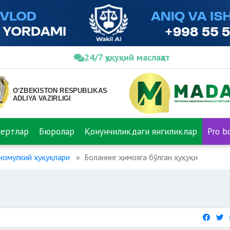
24/7 ҳуқуқий маслаҳат
пертлар
Бюролар
Қонунчиликдаги янгиликлар
Pro b
номулкий ҳуқуқлари
Боланинг ҳимояга бўлган ҳуқуқи