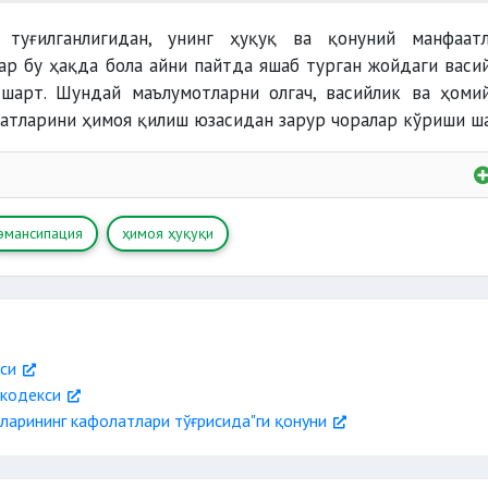
 туғилганлигидан, унинг ҳуқуқ ва қонуний манфаат
ар бу ҳақда бола айни пайтда яшаб турган жойдаги васи
шарт. Шундай маълумотларни олгач, васийлик ва ҳоми
аатларини ҳимоя қилиш юзасидан зарур чоралар кўриши ш
эмансипация
ҳимоя ҳуқуқи
си
 кодекси
қларининг кафолатлари тўғрисида"ги қонуни