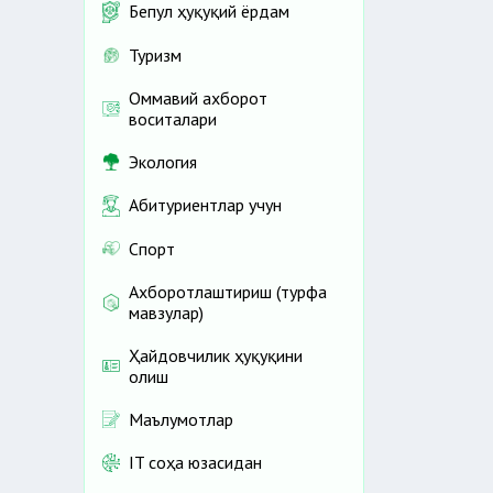
Бепул ҳуқуқий ёрдам
Туризм
Оммавий ахборот
воситалари
Экология
Абитуриентлар учун
Спорт
Ахборотлаштириш (турфа
мавзулар)
Ҳайдовчилик ҳуқуқини
олиш
Маълумотлар
IT соҳа юзасидан