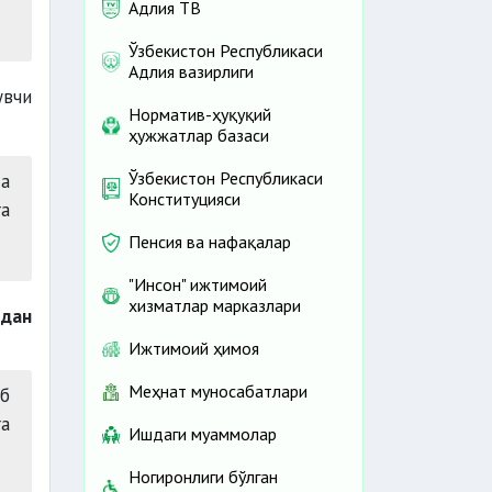
Адлия ТВ
Ўзбекистон Республикаси
Адлия вазирлиги
увчи
Норматив-ҳуқуқий
ҳужжатлар базаси
Ўзбекистон Республикаси
а
Конституцияси
га
Пенсия ва нафақалар
"Инсон" ижтимоий
хизматлар марказлари
рдан
Ижтимоий ҳимоя
Меҳнат муносабатлари
б
а
Ишдаги муаммолар
Ногиронлиги бўлган