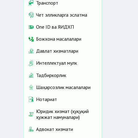
Транспорт
Чет элликларга эслатма
One ID ва ЯИДХП
Божхона масалалари
Давлат хизматлари
Интеллектуал мулк
Тадбиркорлик
Шаҳарсозлик масалалари
Нотариат
Юридик хизмат (ҳуқуқий
ҳужжат намуналари)
Адвокат хизмати