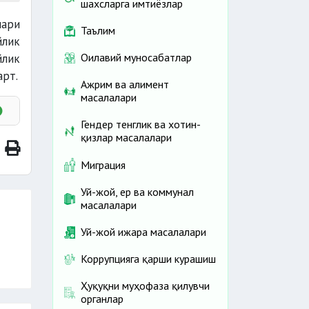
шахсларга имтиёзлар
лари
Таълим
йлик
Оилавий муносабатлар
йлик
арт.
Ажрим ва алимент
масалалари
Гендер тенглик ва хотин-
қизлар масалалари
Миграция
Уй-жой, ер ва коммунал
масалалари
Уй-жой ижара масалалари
Коррупцияга қарши курашиш
Ҳуқуқни муҳофаза қилувчи
органлар