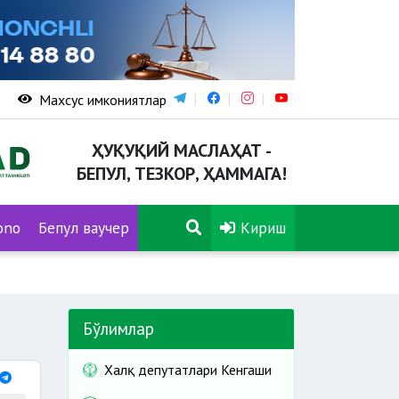
Махсус имкониятлар
ҲУҚУҚИЙ МАСЛАҲАТ -
БЕПУЛ, ТЕЗКОР, ҲАММАГА!
ono
Бепул ваучер
Кириш
Бўлимлар
Халқ депутатлари Кенгаши