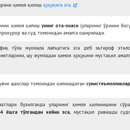
ларини ҳимоя қилиш
ҳуқуқига эга.
арини ҳимоя қилиш
унинг ота-онаси
(уларнинг ўрнини бос
 прокурор ва суд томонидан амалга оширилади.
офиқ тўла муомала лаёқатига эга деб эътироф этилс
уриятларини, шу жумладан ҳимоя ҳуқуқини мустақил амал
сувчи шахслар томонидан қилинадиган
суиистеъмолликла
аатлари бузилганда уларнинг ҳимоя қилинишини сўра
4 ёшга тўлгандан кейин эса
, мустақил равишда судг