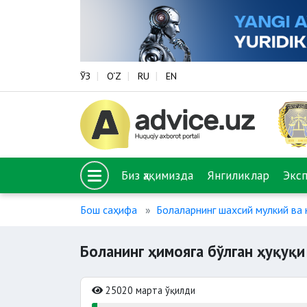
ЎЗ
O‘Z
RU
EN
Биз ҳақимизда
Янгиликлар
Экс
Бош саҳифа
Болаларнинг шахсий мулкий ва 
Боланинг ҳимояга бўлган ҳуқуқи
25020 марта ўқилди