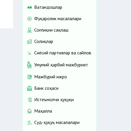
Ватандошлар
Фуқаролик масалалари
Соғлиқни сақлаш
Солиқлар
Сиёсий партиялар ва сайлов
Умумий ҳарбий мажбурият
Мажбурий ижро
Банк соҳаси
Истеъмолчи ҳуқуқи
Маҳалла
Суд-ҳуқуқ масалалари