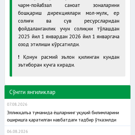
чарм-пойабзал саноат зоналарини
бошқариш дирекциялари мол-мулк, ер
солиғи ва сув ресурсларидан
фойдаланганлик учун солиқни тўлашдан
2025 йил 1 январдан 2026 йил 1 январгача
озод этилиши кўрсатилди.
!
Қонун расмий эълон қилинган кундан
эътиборан кучга киради.
Сўнгги янгиликлар
07.08.2026
Элликқалъа туманида ёшларнинг ҳуқуқий билимларини
оширишга қаратилган навбатдаги тадбир ўтказилди
06.08.2026