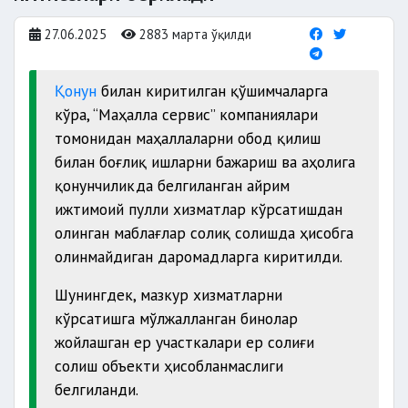
27.06.2025
2883 марта ўқилди
Қонун
билан киритилган қўшимчаларга
кўра, “Маҳалла сервис” компаниялари
томонидан маҳаллаларни обод қилиш
билан боғлиқ ишларни бажариш ва аҳолига
қонунчиликда белгиланган айрим
ижтимоий пулли хизматлар кўрсатишдан
олинган маблағлар солиқ солишда ҳисобга
олинмайдиган даромадларга киритилди.
Шунингдек, мазкур хизматларни
кўрсатишга мўлжалланган бинолар
жойлашган ер участкалари ер солиғи
солиш объекти ҳисобланмаслиги
белгиланди.