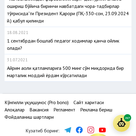
ошириш бўйича биринчи навбатдаги чора-тадбирлар
тўғрисида”ги Президент Қарори (ПҚ-330-сон, 23.09.2024
й.) қабул қилинди
18.08.2021
1 сентябрдан бошлаб педагог ходимлар қанча ойлик
олади?
31.07.2021
Айрим аҳоли қатламларига 500 минг сўм миқдорида бир
марталик моддий ёрдам кўрсатилади
Кўнгилли ҳуқуқшунос (Pro bono)
Сайт харитаси
Алоқалар
Вакансия
Регламент
Реклама бериш
Фойдаланиш шартлари
24/7
Кузатиб боринг: