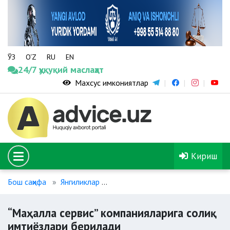
ЎЗ
O‘Z
RU
EN
24/7 ҳуқуқий маслаҳат
Махсус имкониятлар
Кириш
Бош саҳифа
Янгиликлар
“Маҳалла сервис” компаниялариг
“Маҳалла сервис” компанияларига солиқ
имтиёзлари берилади