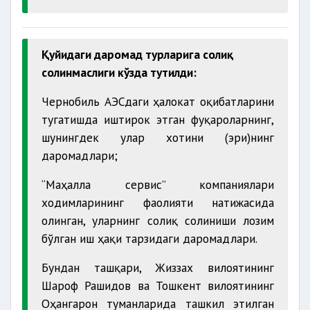
Қуйидаги даромад турларига солиқ
солинмаслиги кўзда тутилди:
Чернобиль АЭСдаги ҳалокат оқибатларини
тугатишда иштирок этган фуқароларнинг,
шунингдек улар хотини (эри)нинг
даромадлари;
“Маҳалла сервис” компаниялари
ходимларининг фаолияти натижасида
олинган, уларнинг солиқ солиниши лозим
бўлган иш ҳақи тарзидаги даромадлари.
Бундан ташқари, Жиззах вилоятининг
Шароф Рашидов ва Тошкент вилоятининг
Оҳангарон туманларида ташкил этилган