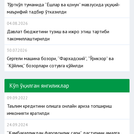
Тўрткўл туманида “Ёшлар ва қонун” мавзусида ҳуқуқий-
маърифий тадбир ўтказилди
04.08.2026
Давлат бюджетини тузиш ва ижро этиш тартиби
такомиллаштирилди
30.07.2026
Сергели машина бозори, “Фархадский”, “Ўрикзор” ва
“Қўйлиқ” бозорлари сотувга қўйилди
Кўп ўқилган янгиликлар
09.09.2022
Таълим кредитини олишга онлайн ариза топшириш
имконияти яратилди
24.09.2024
“Камбағалликдан фаровонлик сари” дастурини амалга