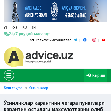
ЎЗ
O‘Z
RU
EN
24/7 ҳуқуқий маслаҳат
Махсус имкониятлар
Кириш
Бош саҳифа
Янгиликлар
Ўсимликлар карантини чегара п
Ўсимликлар карантини чегара пунктлари
карантин остидаги маҳсулотларни олиб