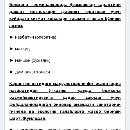
Божхона терминалларида ўсимликлар карантини
давлат инспектори фаолият юритиши учун
қуйидаги хизмат хоналари ташкил этилган бўлиши
лозим:
► навбатчи (оператив);
► махсус;
► маиший (хўжалик);
► дам олиш хонаси.
Карантин остидаги маҳсулотларни фитосанитария
назоратидан ўтказиш ҳамда божхона
расмийлаштирувига қадар сақлаш учун
фойдаланиладиган бинолар амалдаги санитария-
гигиена ва экологик талабларга жавоб бериши
шарт. Жумладан:
► шамоллатиш, ҳавони совитиш ва иситиш ҳамда