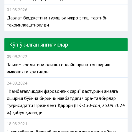
04.08.2026
Давлат бюджетини тузиш ва ижро этиш тартиби
такомиллаштирилди
Кўп ўқилган янгиликлар
09.09.2022
Таълим кредитини олишга онлайн ариза топшириш
имконияти яратилди
24.09.2024
“Камбағалликдан фаровонлик сари” дастурини амалга
ошириш бўйича биринчи навбатдаги чора-тадбирлар
тўғрисида”ги Президент Қарори (ПҚ-330-сон, 23.09.2024
й.) қабул қилинди
18.08.2021
1 сентябрдан бошлаб педагог ходимлар қанча ойлик