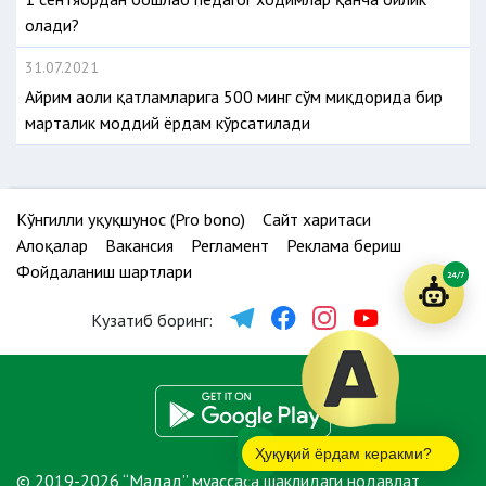
олади?
31.07.2021
Айрим аҳоли қатламларига 500 минг сўм миқдорида бир
марталик моддий ёрдам кўрсатилади
Кўнгилли ҳуқуқшунос (Pro bono)
Сайт харитаси
Алоқалар
Вакансия
Регламент
Реклама бериш
Фойдаланиш шартлари
24/7
Кузатиб боринг:
Ҳуқуқий ёрдам керакми?
© 2019-2026 “Мадад” муассаса шаклидаги нодавлат