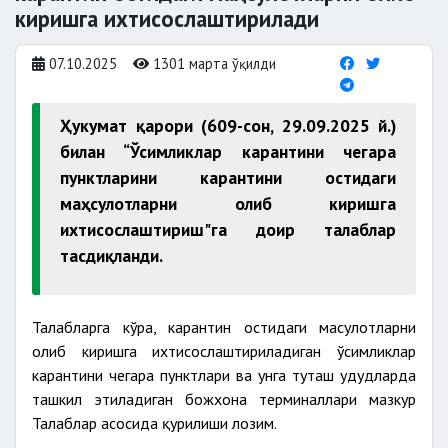
киришга ихтисослаштирилади
07.10.2025
1301 марта ўқилди
Ҳукумат қарори (609-сон, 29.09.2025 й.)
билан “Ўсимликлар карантини чегара
пунктларини карантини остидаги
маҳсулотларни олиб киришга
ихтисослаштириш"га доир талаблар
тасдиқланди.
Талабларга кўра, карантин остидаги маҳсулотларни
олиб киришга ихтисослаштириладиган ўсимликлар
карантини чегара пунктлари ва унга туташ ҳудудларда
ташкил этиладиган божхона терминаллари мазкур
Талаблар асосида қурилиши лозим.