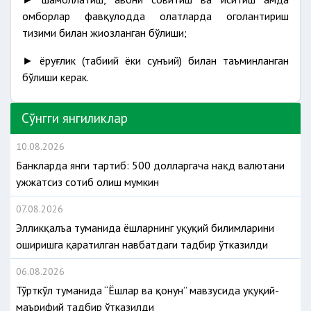
омборлар фавқулодда ҳолатларда огоҳлантириш
тизими билан жиҳозланган бўлиши;
► ёруғлик (табиий ёки сунъий) билан таъминланган
бўлиши керак.
Сўнгги янгиликлар
10.08.2026
Банкларда янги тартиб: 500 долларгача нақд валютани
ҳужжатсиз сотиб олиш мумкин
07.08.2026
Элликқалъа туманида ёшларнинг ҳуқуқий билимларини
оширишга қаратилган навбатдаги тадбир ўтказилди
06.08.2026
Тўрткўл туманида “Ёшлар ва қонун” мавзусида ҳуқуқий-
маърифий тадбир ўтказилди