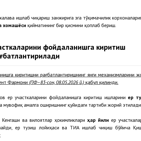
калава ишлаб чиқариш занжирига эга тўқимачилик корхоналариг
а хомашёси
қийматининг бир қисмини қоплаб бериш.
часткаларини фойдаланишга киритиш
ғбатлантирилади
анишга киритишни рағбатлантиришнинг янги механизмларини ж
дент Фармони
(ПФ–83-сон, 08.05.2026 й.)
қабул қилинди.
лов ер участкаларини фойдаланишга киритиш ишларини
ер т
га мувофиқ амалга оширишнинг қуйидаги тартиби жорий этилади
р Кенгаши ва вилоятлар ҳокимликлари
ҳар йили
ер участкала
лайди, ер тузиш лойиҳаси ва ТИА ишлаб чиқиш бўйича Қи
;