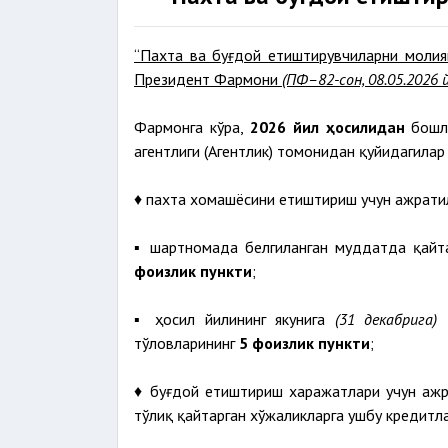
“Пахта ва буғдой етиштирувчиларни молия
Президент Фармони
(ПФ–82-сон, 08.05.2026 й
Фармонга кўра,
2026 йил ҳосилидан
бошл
агентлиги (Агентлик) томонидан қуйидагила
♦ пахта хомашёсини етиштириш учун ажрати
▪️ шартномада белгиланган муддатда қайт
фоизлик пункти
;
▪️ ҳосил йилининг якунига
(31 декабрига)
қ
тўловларининг
5 фоизлик пункти
;
♦ буғдой етиштириш харажатлари учун ажр
тўлиқ қайтарган хўжаликларга ушбу кредитл