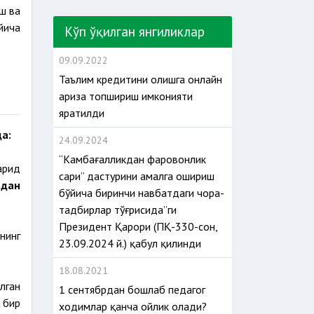
ш ва
йича
Кўп ўқилган янгиликлар
09.09.2022
Таълим кредитини олишга онлайн
ариза топшириш имконияти
яратилди
а:
24.09.2024
“Камбағалликдан фаровонлик
арид
сари” дастурини амалга ошириш
мдан
бўйича биринчи навбатдаги чора-
тадбирлар тўғрисида”ги
Президент Қарори (ПҚ-330-сон,
нинг
23.09.2024 й.) қабул қилинди
18.08.2021
лган
1 сентябрдан бошлаб педагог
 бир
ходимлар қанча ойлик олади?