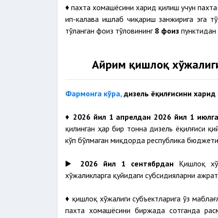
♦ пахта хомашёсини харид қилиш учун пахт
ип-калава ишлаб чиқариш занжирига эга т
тўланган фоиз тўловининг
8 фоиз
пунктидан 
Айрим қишлоқ хўжалиг
Фармонга кўра,
дизель ёқилғисини харид
♦
2026 йил 1 апрелдан 2026 йил 1 июлг
қилинган ҳар бир тонна дизель ёқилғиси қ
кўп бўлмаган миқдорда республика бюджети
▶️
2026 йил 1 сентябрдан
Қишлоқ хў
хўжаликларга қуйидаги субсидияларни ажрат
♦ қишлоқ хўжалиги субъектларига ўз мабла
пахта хомашёсини биржада сотганда рас