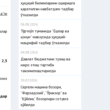
ҳуқуқий билимларини оширишга
қаратилган навбатдаги тадбир
а”ги
ўтказилди
06.08.2026
Тўрткўл туманида “Ёшлар ва
влар
қонун” мавзусида ҳуқуқий-
маърифий тадбир ўтказилди
04.08.2026
Давлат бюджетини тузиш ва
г
2,5
ижро этиш тартиби
такомиллаштирилди
фоиз
30.07.2026
Сергели машина бозори,
“Фархадский”, “Ўрикзор” ва
адар
“Қўйлиқ” бозорлари сотувга
қўйилди