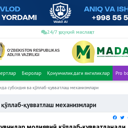
24/7 ҳуқуқий маслаҳат
пертлар
Бюролар
Қонунчиликдаги янгиликлар
Pro b
ида субсидия ва қўллаб-қувватлаш механизмлари
 қўллаб-қувватлаш механизмлари
рувчилар молиявий қўллаб-қувватланади