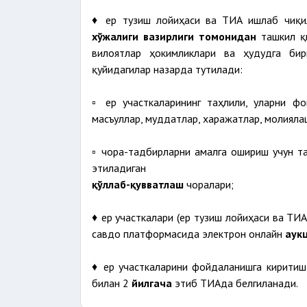
♦ ер тузиш лойиҳаси ва ТИА ишлаб чиқи
хўжалиги вазирлиги томонидан
ташкил қ
вилоятлар ҳокимликлари ва ҳудудга би
қуйидагилар назарда тутилади:
▫️ ер участкаларининг таҳлили, уларни ф
масъуллар, муддатлар, харажатлар, молияла
▫️ чора-тадбирларни амалга ошириш учун 
этиладиган
қўллаб-қувватлаш
чоралари;
♦ ер участкалари (ер тузиш лойиҳаси ва ТИ
савдо платформасида электрон онлайн
аук
♦ ер участкаларини фойдаланишга кирити
билан 2
йилгача
этиб ТИАда белгиланади.