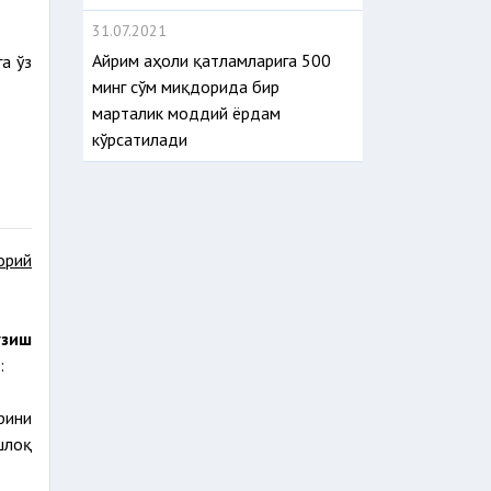
31.07.2021
Айрим аҳоли қатламларига 500
а ўз
минг сўм миқдорида бир
марталик моддий ёрдам
кўрсатилади
орий
узиш
:
рини
шлоқ