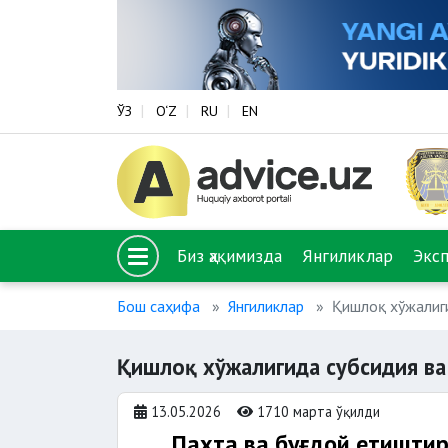
ЎЗ
O‘Z
RU
EN
Биз ҳақимизда
Янгиликлар
Экс
Бош саҳифа
Янгиликлар
Қишлоқ хўжалиг
Қишлоқ хўжалигида субсидия ва
13.05.2026
1710 марта ўқилди
Пахта ва буғдой етишти