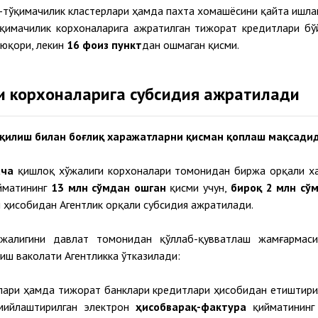
а-тўқимачилик кластерлари ҳамда пахта хомашёсини қайта ишла
ўқимачилик корхоналарига ажратилган тижорат кредитлари бў
юқори, лекин
16 фоиз
пункт
дан ошмаган қисми.
и корхоналарига субсидия ажратилади
 қилиш билан боғлиқ харажатларни қисман қоплаш мақсадид
ача
қишлоқ хўжалиги корхоналари томонидан биржа орқали х
ийматининг
13 млн сўмдан ошган
қисми учун,
бироқ 2 млн сў
 ҳисобидан Агентлик орқали субсидия ажратилади.
жалигини давлат томонидан қўллаб-қувватлаш жамғармаси
иш ваколати Агентликка ўтказилади:
ғлари ҳамда тижорат банклари кредитлари ҳисобидан етиштири
мийлаштирилган электрон
ҳисобварақ-фактура
қийматининг