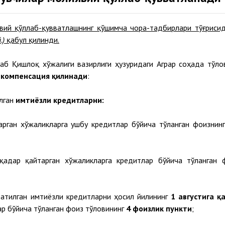
вий қўллаб-қувватлашнинг қўшимча чора-тадбирлари тўғрисид
.)
қабул қилинди.
аб Қишлоқ хўжалиги вазирлиги ҳузуридаги Аграр соҳада тўло
р
компенсация қилинади
:
лган
имтиёзли кредитларни:
арган хўжаликларга ушбу кредитлар бўйича тўланган фоизнин
адар қайтарган хўжаликларга кредитлар бўйича тўланган 
атилган имтиёзли кредитларни ҳосил йилининг
1 августига қ
ар бўйича тўланган фоиз тўловининг
4 фоизлик пункти
;