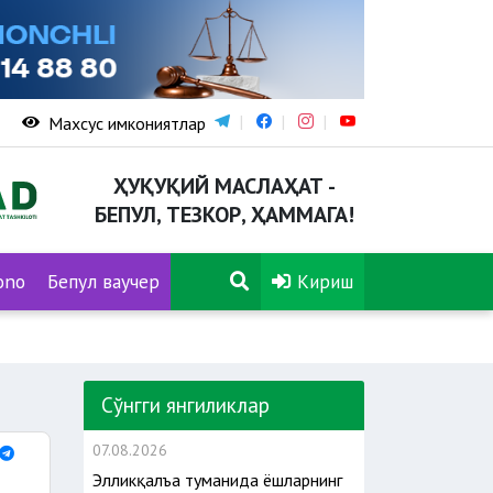
Махсус имкониятлар
ҲУҚУҚИЙ МАСЛАҲАТ -
БЕПУЛ, ТЕЗКОР, ҲАММАГА!
ono
Бепул ваучер
Кириш
Сўнгги янгиликлар
07.08.2026
Элликқалъа туманида ёшларнинг