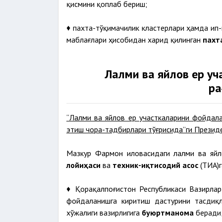
қисмини қоплаб бериш;
♦ пахта-тўқимачилик кластерлари ҳамда ип-
маблағлари ҳисобидан харид қилинган
пахт
Лалми ва яйлов ер у
ра
“Лалми ва яйлов ер участкаларини фойдал
этиш чора-тадбирлари тўғрисида”ги Прези
Мазкур Фармон иловасидаги лалми ва яй
лойиҳаси
ва
техник-иқтисодий асос
(ТИА)
♦ Қорақалпоғистон Республикаси Вазирла
фойдаланишга киритиш дастурини тасдиқ
хўжалиги вазирлигига
буюртманома
беради