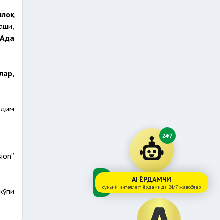
шлоқ
аши,
Ада
лар,
қдим
24/7
ion”
AI ЁРДАМЧИ
сунъий интеллект ёрдамида 24/7 жавоблар
кўпи