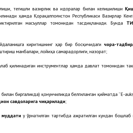
лиши, тегишли вазирлик ва идоралар билан келишилиши
Қи
илинади ҳамда Қорақалпоғистон Республикаси Вазирлар Кенг
риктирилган масъуллар томонидан тасдиқланади. Бунда
ТИ
ойдаланишга киритишнинг ҳар бир босқичидаги
чора-тадбир
штириш манбалари, лойиҳа самарадорлиги, назорат;
талаб қилинадиган инструментлар ҳамда давлат томонидан та
А билан биргаликда) қонунчиликда белгиланган
қийматда “E-auks
цион савдоларига чиқарилади
;
ш
муддати
у ўрнатилган тартибда ажратилган кундан бошлаб 