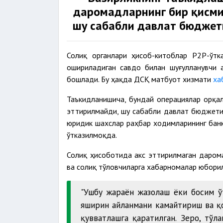
даромадларнинг бир қисми
шу сабабли давлат бюджет
Солиқ органлари ҳисоб-китоблар P2P-ўтк
ошириладиган савдо билан шуғулланувчи 
бошлади. Бу ҳақда ДСҚ матбуот хизмати
ха
Таъкидланишича, бундай операциялар орқа
эттирилмайди, шу сабабли давлат бюджети
юридик шахслар раҳбар ходимларининг банк
ўтказилмоқда.
Солиқ ҳисоботида акс эттирилмаган дарома
ва солиқ тўловчиларга хабарномалар юбори
"Ушбу жараён жазолаш ёки босим ў
яширин айланмани камайтириш ва қ
қувватлашга қаратилган. Зеро, тўл