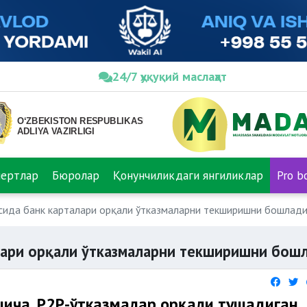
24/7 ҳуқуқий маслаҳат
пертлар
Бюролар
Қонунчиликдаги янгиликлар
Pro b
сида банк карталари орқали ўтказмаларни текширишни бошлад
лари орқали ўтказмаларни текширишни бош
ича, P2P-ўтказмалар орқали тушадиган