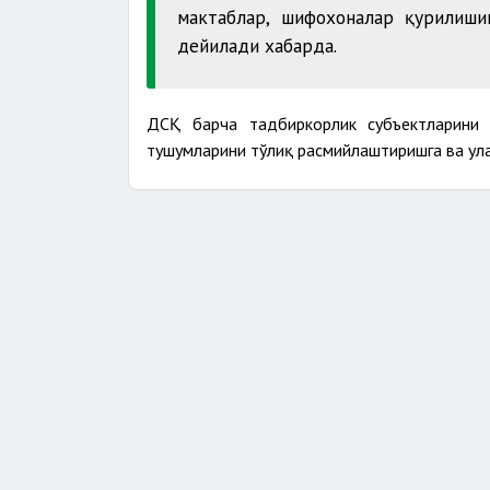
мактаблар, шифохоналар қурилиши
дейилади хабарда.
ДСҚ барча тадбиркорлик субъектларини 
тушумларини тўлиқ расмийлаштиришга ва ул