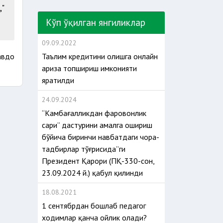
,"
Кўп ўқилган янгиликлар
09.09.2022
авдо
Таълим кредитини олишга онлайн
ариза топшириш имконияти
яратилди
24.09.2024
“Камбағалликдан фаровонлик
сари” дастурини амалга ошириш
бўйича биринчи навбатдаги чора-
тадбирлар тўғрисида”ги
Президент Қарори (ПҚ-330-сон,
23.09.2024 й.) қабул қилинди
18.08.2021
1 сентябрдан бошлаб педагог
ходимлар қанча ойлик олади?