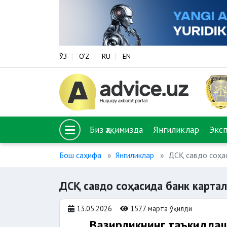
ЎЗ
O‘Z
RU
EN
Биз ҳақимизда
Янгиликлар
Экс
Бош саҳифа
Янгиликлар
ДСҚ савдо соҳа
ДСҚ савдо соҳасида банк карта
13.05.2026
1577 марта ўқилди
Вазирликнинг таъкидлаш