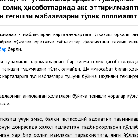
 солиқ ҳисоботларида акс эттирилмаяпт
и тегишли маблағларни тўлиқ ололмаяпт
азмалар - маблағларни картадан-картага ўтказиш орқали ам
айрим хўжалик юритувчи субъектлар фаолиятини таҳлил қил
бар
берди.
ли тушадиган даромадларнинг бир қисми солиқ ҳисоботларида
 тегишли тушумларни тўлиқ олмайди. Шу муносабат билан ҳоз
 карталарига пул маблағлари тушуми бўйича таҳлилий текширу
дларнинг аниқланган ҳолатлари бўйича тегишли чоралар кўри
лади.
тказиш учун эмас, балки иқтисодий адолатни таъминла
онун доирасида ҳалол ишлаётган тадбиркорларни қўлла
анган ҳар бир солиқ мамлакат тараққиётига, янги йўлла