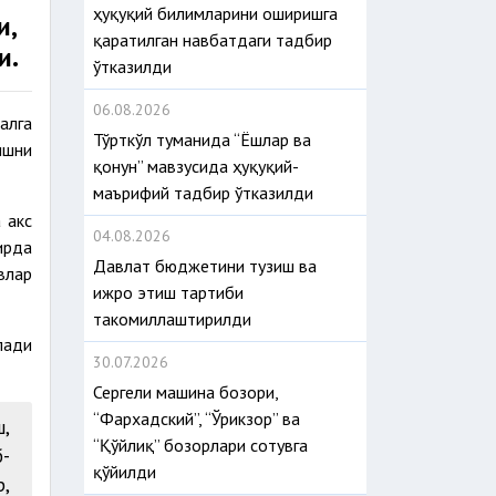
ҳуқуқий билимларини оширишга
и,
қаратилган навбатдаги тадбир
и.
ўтказилди
06.08.2026
алга
Тўрткўл туманида “Ёшлар ва
ишни
қонун” мавзусида ҳуқуқий-
маърифий тадбир ўтказилди
 акс
04.08.2026
ирда
Давлат бюджетини тузиш ва
влар
ижро этиш тартиби
такомиллаштирилди
лади
30.07.2026
Сергели машина бозори,
“Фархадский”, “Ўрикзор” ва
ш,
“Қўйлиқ” бозорлари сотувга
б-
қўйилди
р,