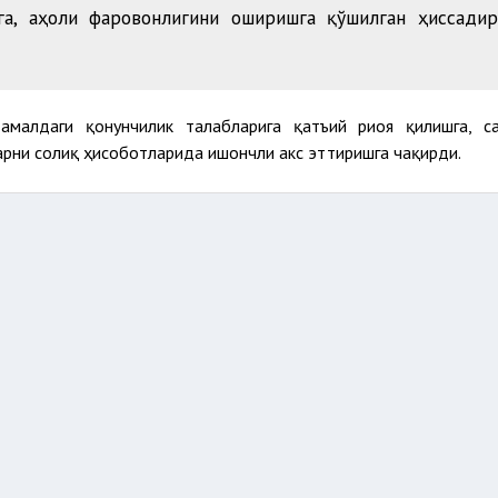
га, аҳоли фаровонлигини оширишга қўшилган ҳиссадир
амалдаги қонунчилик талабларига қатъий риоя қилишга, с
арни солиқ ҳисоботларида ишончли акс эттиришга чақирди.