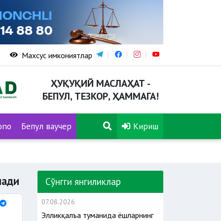
Махсус имкониятлар
ҲУҚУҚИЙ МАСЛАҲАТ -
БЕПУЛ, ТЕЗКОР, ҲАММАГА!
ono
Бепул ваучер
Кириш
и
лади
Сўнгги янгиликлар
07.08.2026
Элликқалъа туманида ёшларнинг