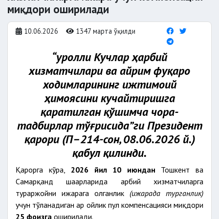
миқдори оширилади
10.06.2026
1347 марта ўқилди
“Қуролли Кучлар ҳарбий
хизматчилари ва айрим фуқаро
ходимларининг ижтимоий
ҳимоясини кучайтиришга
қаратилган қўшимча чора-
тадбирлар тўғрисида”ги Президент
қарори (ПҚ–214-сон, 08.06.2026 й.)
қабул қилинди.
Қарорга кўра,
2026 йил 10 июндан
Тошкент ва
Самарқанд шаҳарларида ҳарбий хизматчиларга
тураржойни ижарага олганлик
(ижарада турганлик)
учун тўланадиган ҳар ойлик пул компенсацияси миқдори
25 фоизга
оширилади.