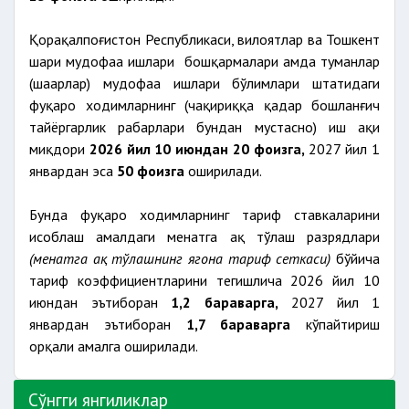
Қорақалпоғистон Республикаси, вилоятлар ва Тошкент
шаҳри мудофаа ишлари бошқармалари ҳамда туманлар
(шаҳарлар) мудофаа ишлари бўлимлари штатидаги
фуқаро ходимларнинг (чақириққа қадар бошланғич
тайёргарлик раҳбарлари бундан мустасно) иш ҳақи
миқдори
2026 йил 10 июндан 20 фоизга,
2027 йил 1
январдан эса
50 фоизга
оширилади.
Бунда фуқаро ходимларнинг тариф ставкаларини
ҳисоблаш амалдаги меҳнатга ҳақ тўлаш разрядлари
(меҳнатга ҳақ тўлашнинг ягона тариф сеткаси)
бўйича
тариф коэффициентларини тегишлича 2026 йил 10
июндан эътиборан
1,2 бараварга,
2027 йил 1
январдан эътиборан
1,7 бараварга
кўпайтириш
орқали амалга оширилади.
Сўнгги янгиликлар