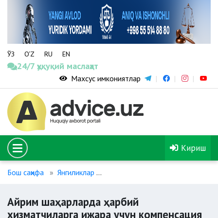
ЎЗ
O‘Z
RU
EN
24/7 ҳуқуқий маслаҳат
Махсус имкониятлар
Кириш
Бош саҳифа
Янгиликлар
Айрим шаҳарларда ҳарбий хизма
Айрим шаҳарларда ҳарбий
хизматчиларга ижара учун компенсация