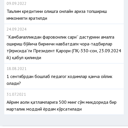
09.09.2022
Таълим кредитини олишга онлайн ариза топшириш
имконияти яратилди
24.09.2024
“Камбағалликдан фаровонлик сари” дастурини амалга
ошириш бўйича биринчи навбатдаги чора-тадбирлар
тўғрисида”ги Президент Қарори (ПҚ-330-сон, 23.09.2024
й.) қабул қилинди
18.08.2021
1 сентябрдан бошлаб педагог ходимлар қанча ойлик
олади?
31.07.2021
Айрим аҳоли қатламларига 500 минг сўм миқдорида бир
марталик моддий ёрдам кўрсатилади