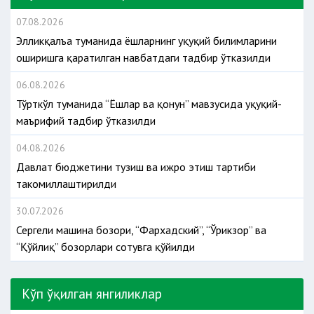
07.08.2026
Элликқалъа туманида ёшларнинг ҳуқуқий билимларини
оширишга қаратилган навбатдаги тадбир ўтказилди
06.08.2026
Тўрткўл туманида “Ёшлар ва қонун” мавзусида ҳуқуқий-
маърифий тадбир ўтказилди
04.08.2026
Давлат бюджетини тузиш ва ижро этиш тартиби
такомиллаштирилди
30.07.2026
Сергели машина бозори, “Фархадский”, “Ўрикзор” ва
“Қўйлиқ” бозорлари сотувга қўйилди
Кўп ўқилган янгиликлар