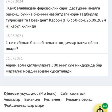
24.09.2024
“Камбағалликдан фаровонлик сари” дастурини амалга
ошириш бўйича биринчи навбатдаги чора-тадбирлар
тўғрисида”ги Президент Қарори (ПҚ-330-сон, 23.09.2024
й.) қабул қилинди
18.08.2021
1 сентябрдан бошлаб педагог ходимлар қанча ойлик
олади?
31.07.2021
Айрим аҳоли қатламларига 500 минг сўм миқдорида бир
марталик моддий ёрдам кўрсатилади
Кўнгилли ҳуқуқшунос (Pro bono)
Сайт харитаси
Алоқалар
Вакансия
Регламент
Реклама бериш
Фойдаланиш шартлари
24/7