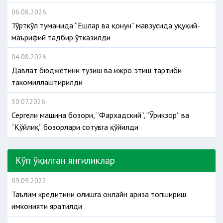
06.08.2026
Тўрткўл туманида “Ёшлар ва қонун” мавзусида ҳуқуқий-
маърифий тадбир ўтказилди
04.08.2026
Давлат бюджетини тузиш ва ижро этиш тартиби
такомиллаштирилди
30.07.2026
Сергели машина бозори, “Фархадский”, “Ўрикзор” ва
“Қўйлиқ” бозорлари сотувга қўйилди
Кўп ўқилган янгиликлар
09.09.2022
Таълим кредитини олишга онлайн ариза топшириш
имконияти яратилди