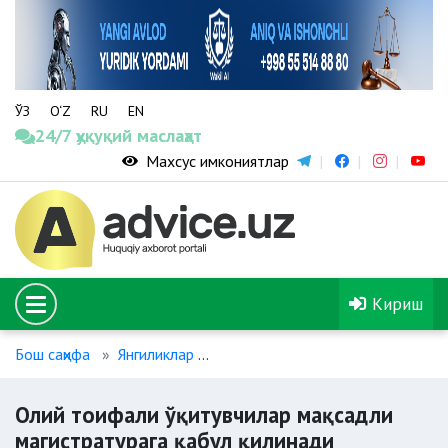
ЎЗ
O‘Z
RU
EN
24/7 ҳуқуқий маслаҳат
Махсус имкониятлар
Кириш
Бош саҳифа
Янгиликлар
Олий тоифали ўқитувчилар мақс
Олий тоифали ўқитувчилар мақсадли
магистратурага қабул қилинади