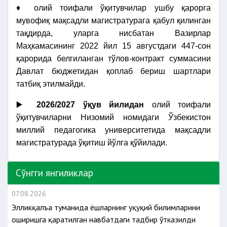
♦ олий тоифали ўқитувчилар ушбу қарорга
мувофиқ мақсадли магистратурага қабул қилинган
тақдирда, уларга нисбатан Вазирлар
Маҳкамасининг 2022 йил 15 августдаги 447-сон
қарорида белгиланган тўлов-контракт суммасини
Давлат бюджетидан қоплаб бериш шартлари
татбиқ этилмайди.
▶️
2026/2027 ўқув йилидан
олий тоифали
ўқитувчиларни Низомий номидаги Ўзбекистон
миллий педагогика университетида мақсадли
магистратурада ўқитиш йўлга қўйилади.
Сўнгги янгиликлар
07.08.2026
Элликқалъа туманида ёшларнинг ҳуқуқий билимларини
оширишга қаратилган навбатдаги тадбир ўтказилди