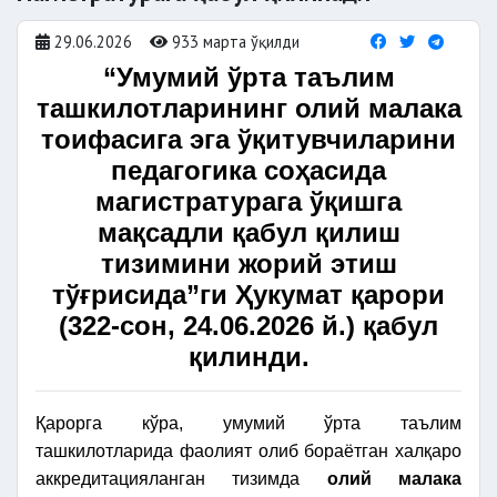
29.06.2026
933 марта ўқилди
“Умумий ўрта таълим
ташкилотларининг олий малака
тоифасига эга ўқитувчиларини
педагогика соҳасида
магистратурага ўқишга
мақсадли қабул қилиш
тизимини жорий этиш
тўғрисида”ги Ҳукумат қарори
(322-сон, 24.06.2026 й.) қабул
қилинди.
Қарорга кўра,
умумий ўрта таълим
ташкилотларида фаолият олиб бораётган халқаро
аккредитацияланган тизимда
олий малака