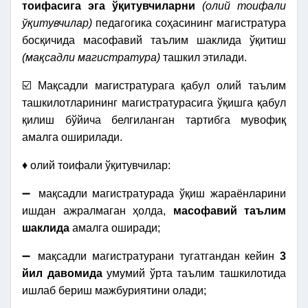
тоифасига эга ўқитувчиларни
(олий тоифали
ўқитувчилар)
педагогика соҳасининг магистратура
босқичида масофавий таълим шаклида ўқитиш
(мақсадли магистратура)
ташкил этилади.
☑️ Мақсадли магистратурага қабул олий таълим
ташкилотларининг магистратурасига ўқишга қабул
қилиш бўйича белгиланган тартибга мувофиқ
амалга оширилади.
♦ олий тоифали ўқитувчилар:
➖ мақсадли магистратурада ўқиш жараёнларини
ишдан ажралмаган ҳолда,
масофавий таълим
шаклида
амалга оширади;
➖ мақсадли магистратурани тугатгандан кейин
3
йил давомида
умумий ўрта таълим ташкилотида
ишлаб бериш мажбуриятини олади;