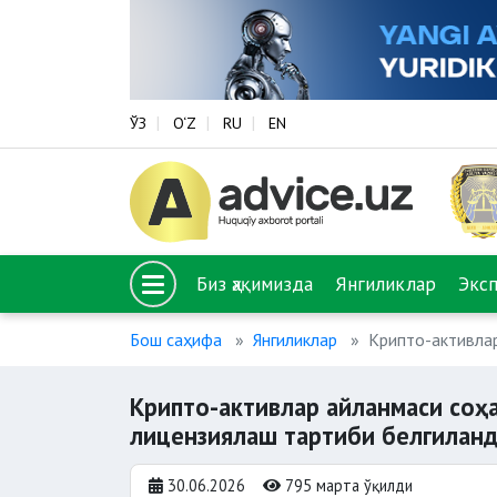
ЎЗ
O‘Z
RU
EN
Биз ҳақимизда
Янгиликлар
Экс
Бош саҳифа
Янгиликлар
Крипто-активла
Крипто-активлар айланмаси соҳ
лицензиялаш тартиби белгилан
30.06.2026
795 марта ўқилди