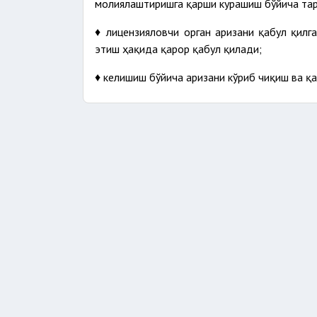
молиялаштиришга қарши курашиш бўйича та
♦ лицензияловчи орган аризани қабул қил
этиш ҳақида қарор қабул қилади;
♦ келишиш бўйича аризани кўриб чиқиш ва қ