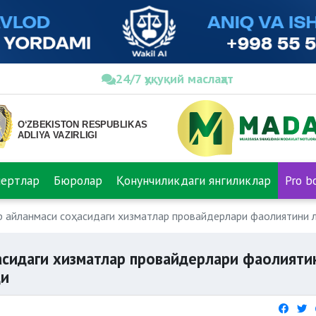
24/7 ҳуқуқий маслаҳат
пертлар
Бюролар
Қонунчиликдаги янгиликлар
Pro b
р айланмаси соҳасидаги хизматлар провайдерлари фаолиятини 
асидаги хизматлар провайдерлари фаолияти
ди