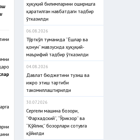
ҳуқуқий билимларини оширишга
лаш
қаратилган навбатдаги тадбир
и
ўтказилди
06.08.2026
тини
Тўрткўл туманида “Ёшлар ва
қонун” мавзусида ҳуқуқий-
маърифий тадбир ўтказилди
змни
қаро
04.08.2026
слар
Давлат бюджетини тузиш ва
ижро этиш тартиби
такомиллаштирилди
30.07.2026
арга
Сергели машина бозори,
“Фархадский”, “Ўрикзор” ва
“Қўйлиқ” бозорлари сотувга
арни
қўйилди
шини