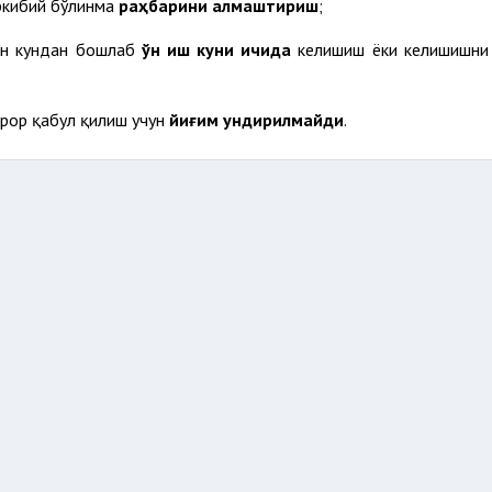
ркибий бўлинма
раҳбарини алмаштириш
;
ган кундан бошлаб
ўн иш куни ичида
келишиш ёки келишишни
арор қабул қилиш учун
йиғим ундирилмайди
.