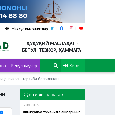
Махсус имкониятлар
ҲУҚУҚИЙ МАСЛАҲАТ -
БЕПУЛ, ТЕЗКОР, ҲАММАГА!
ono
Бепул ваучер
Кириш
лицензиялаш тартиби белгиланди
ни
Сўнгги янгиликлар
07.08.2026
Элликқалъа туманида ёшларнинг