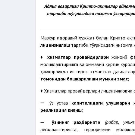
Адлия вазирлиги Крипто-активлар айланм
тартиби тўғрисидаги низомга ўзгартири
Мазкур идоравий ҳужжат билан Крипто-акт
лицензиялаш
тартиби тўғрисидаги низомга 
♦
хизматлар провайдерлари
жиноий фао
молиялаштиришга ва оммавий қирғин қурол
ҳамкорликда иштирок этмаётган давлатлар
томонидан бошқарилиши мумкин эмас
;
♦ Хизматлар провайдерлари лицензияловчи 
➖ ўз устав
капиталидаги улушларни
ж
реализация қилиш
;
➖
ўзининг раҳбарияти
(раҳбар, унин
легаллаштиришга, терроризмни молия