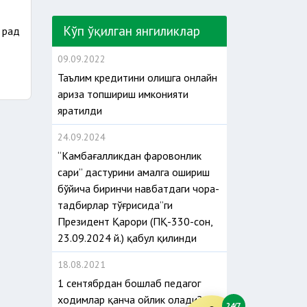
Кўп ўқилган янгиликлар
 рад
09.09.2022
Таълим кредитини олишга онлайн
ариза топшириш имконияти
яратилди
24.09.2024
“Камбағалликдан фаровонлик
сари” дастурини амалга ошириш
бўйича биринчи навбатдаги чора-
тадбирлар тўғрисида”ги
Президент Қарори (ПҚ-330-сон,
23.09.2024 й.) қабул қилинди
18.08.2021
1 сентябрдан бошлаб педагог
ходимлар қанча ойлик олади?
24/7