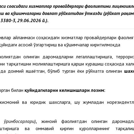
аси соҳасидаги хизматлар провайдерлари фаолиятини лицензия
ш ва қўшимчаларни давлат рўйхатидан ўтказди (рўйхат рақам
3380-3, 29.06.2026 й.).
ивлар айланмаси соҳасидаги хизматлар провайдерлари фаолия
қуйидаги асосий ўзгартириш ва қўшимчалар киритилмоқда
лиятдан олинган даромадларни легаллаштиришга, террори
ини тарқатишни молиялаштиришга қарши курашиш соҳасида хал
да доимий яшаётган, бўлиб турган ёки рўйхатга олинган
шах
орган билан
қуйидагиларни келишишлари лозим:
исмоний ва юридик шахсларга, шу жумладан норезидентл
г ўринбосарлари)
,
жиноий фаолиятдан олинган даромадл
лаштиришга ва оммавий қирғин қуролларининг тарқали