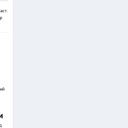
аст.
ар
вий
и
й