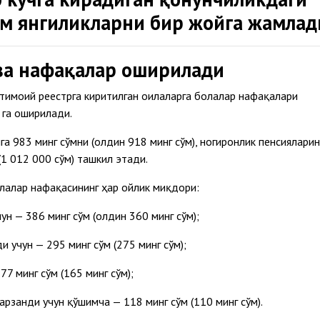
м янгиликларни бир жойга жамлад
ва нафақалар оширилади
тимоий реестрга киритилган оилаларга болалар нафақалари
га оширилади.
га 983 минг сўмни (олдин 918 минг сўм), ногиронлик пенсияларин
(1 012 000 сўм) ташкил этади.
лалар нафақасининг ҳар ойлик миқдори:
ун — 386 минг сўм (олдин 360 минг сўм);
и учун — 295 минг сўм (275 минг сўм);
7 минг сўм (165 минг сўм);
фарзанди учун қўшимча — 118 минг сўм (110 минг сўм).