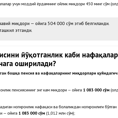
илалар учун моддий ёрдамнинг ойлик миқдори 450 минг сўм (ол
завий миқдори — ойига 504 000 сўм этиб белгиланди.
ташкил этганди.
исини йўқотганлик каби нафақалар
чага оширилади?
ган бошқа пенсия ва нафақаларнинг миқдорлари қуйидагич
ронлик пенсиясининг энг кам миқдори — ойига
1 083 000 сўм
(ол
адиган ногиронлик нафақаси ва болаликдан ногиронлиги бўлган
и — ойига
1 083 000 сўм
(1,012 млн сўм);