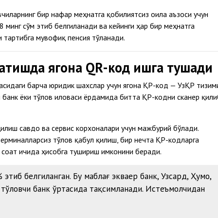
вчиларнинг бир нафар меҳнатга қобилиятсиз оила аъзоси учун
8 минг сўм этиб белгиланади ва кейинги ҳар бир меҳнатга
и тартибга мувофиқ пенсия тўланади.
сатишда ягона QR-код ишга тушади
асидаги барча юридик шахслар учун ягона ҚР-код — УзҚР тизим
н банк ёки тўлов иловаси ёрдамида битта ҚР-кодни сканер қили
илиш савдо ва сервис корхоналари учун мажбурий бўлади.
терминалларсиз тўлов қабул қилиш, бир нечта ҚР-кодларга
 соат ичида ҳисобга тушириш имконини беради.
этиб белгиланган. Бу маблағ экваер банк, Узсард, Ҳумо,
а тўловчи банк ўртасида тақсимланади. Истеъмолчидан