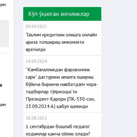
дин
Кўп ўқилган янгиликлар
09.09.2022
Таълим кредитини олишга онлайн
ариза топшириш имконияти
яратилди
24.09.2024
“Камбағалликдан фаровонлик
сари” дастурини амалга ошириш
бўйича биринчи навбатдаги чора-
а
тадбирлар тўғрисида”ги
Президент Қарори (ПҚ-330-сон,
дин
23.09.2024 й.) қабул қилинди
18.08.2021
1 сентябрдан бошлаб педагог
ходимлар қанча ойлик олади?