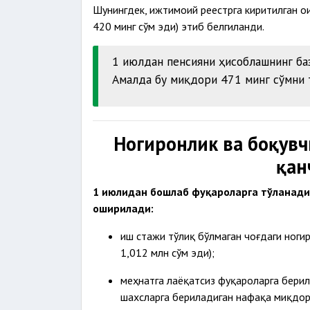
Шунингдек, ижтимоий реестрга киритилган о
420 минг сўм эди) этиб белгиланди.
1 июлдан пенсияни ҳисоблашнинг ба
Амалда бу миқдори 471 минг сўмни 
Ногиронлик ва боқувч
қан
1 июлидан бошлаб фуқароларга тўланади
оширилади:
иш стажи тўлиқ бўлмаган чоғдаги ноги
1,012 млн сўм эди);
меҳнатга лаёқатсиз фуқароларга берил
шахсларга бериладиган нафақа миқдор