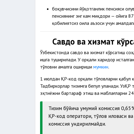
боқувчисини йўқотганлик пенсияси олу
пенсиянинг энг кам миқдори — ойига 87
қобилиятсиз оила аъзоси учун амалдаг
Савдо ва хизмат кўр
Ўзбекистонда савдо ва хизмат кўрсатиш соҳ
ишга туширилади. У орқали харидор исталга
тўловни амалга ошириши
мумкин
.
1 июлдан ҚР-код орқали тўловларни қабул қ
Тадбиркорлар тизимга бепул уланади. УзҚР 
эҳтиёжни бартараф этиш ва маблағларни 24
Тизим бўйича умумий комиссия 0,65% 
ҚР-код оператори, тўлов иловаси в
комиссия ундирилмайди.