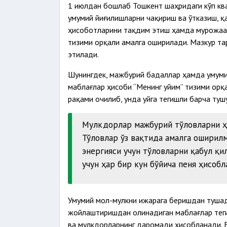
1 июлдан бошлаб Тошкент шаҳридаги кўп кв
умумий йиғилишларни чақириш ва ўтказиш, қ
ҳисоботларини тақдим этиш ҳамда мурожаат
тизими орқали амалга оширилади. Мазкур т
этилади.
Шунингдек, мажбурий бадаллар ҳамда умум
маблағлар ҳисоби “Менинг уйим” тизими орқа
рақами очилиб, унда уйга тегишли барча туш
Мулкдорлар мажбурий тўловларни ҳа
Тўловлар ўз вақтида амалга оширилм
энергияси учун тўловларни қабул қи
учун ҳар бир кун бўйича пеня ҳисобл
Умумий мол-мулкни ижарага беришдан тушад
жойлаштиришдан олинадиган маблағлар теги
ва мулкдорларнинг даромади ҳисобланади. 