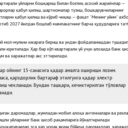
артирали уйларни бошқариш билан боғлиқ асосий жараёнлар —
арорлар қабул қилиш, шартномалар тузиш, бошқарувчиларнинг
ларни қабул қилиш ва кўриб чиқиш — фақат “Менинг уйим” ахб
артиб 2027 йилдан бошлаб мамлакатнинг барча ҳудудларига тат
ий мол-мулкни ижарага бериш ва ундан фойдаланишдан тушади
ли юритилади. Ҳар бир кўп квартирали уй учун алоҳида банк ҳи
ум ва харажатлар акс эттирилади.
р ойнинг 15-санасига қадар амалга ошириши лозим.
аса, қарздорлик бартараф этилгунга қадар электр
лиш чекланади. Бундан ташқари, кечиктирилган тўловлар
анади.
иган даромадлар, жумладан мобил алоқа антенналари ва рекл
шли уйларнинг банк ҳисоб рақамларига йўналтирилади
Бошқарувчилар эса ҳар чорак якуни бўйича даромадлар, хаража