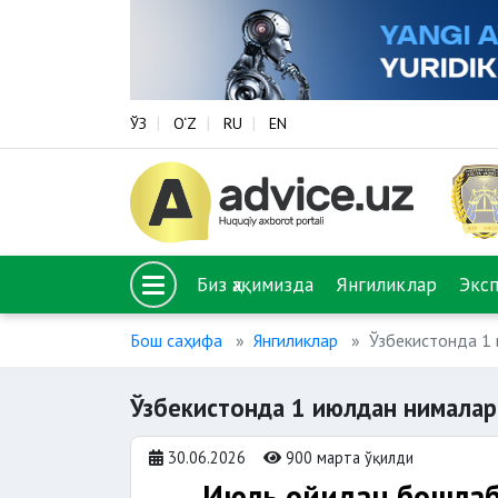
ЎЗ
O‘Z
RU
EN
Биз ҳақимизда
Янгиликлар
Экс
Бош саҳифа
Янгиликлар
Ўзбекистонда 1 
Ўзбекистонда 1 июлдан нималар
30.06.2026
900 марта ўқилди
Июль ойидан бошлаб