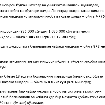
ногирон бўлган шахслар ва унинг қатнашчилари, шунингдек,
тмаган собиқ маҳбуслари ҳамда Ленинград шаҳри қамал қилинга
енсия миқдори устамаларни инобатга олган ҳолда — ойига
4 775
миқдоридан (983 000 сўмдан) 1 083 000 сўмгача пенсия
миқдори — ойига
1 083 000 сўм
(1,012 млн сўм);
ёшдаги фуқароларга бериладиган нафақа миқдори — ойига
878 ми
 доир пенсиянинг энг кам миқдори қўшимча тўловни ҳисобга олг
сўм);
ги бўлган 18 ёшгача болаларнинг парвариши билан банд бўлган
ан нафақа миқдори — ойига
878 минг сўм
(820 минг сўм);
вчиларнинг бир нафар меҳнатга қобилиятсиз оила аъзоси учун
этиб белгиланади ва кейинги ҳар бир меҳнатга қобилиятсиз ои
70 минг сўм эди) қўшилади;