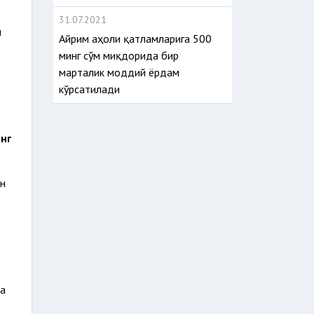
31.07.2021
н
Айрим аҳоли қатламларига 500
минг сўм миқдорида бир
марталик моддий ёрдам
кўрсатилади
нг
ан
ла