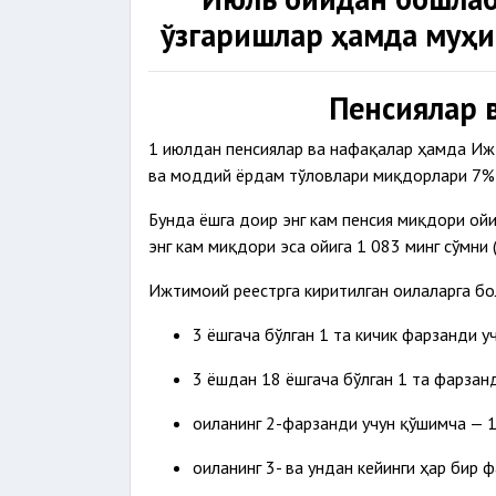
ўзгаришлар ҳамда муҳи
Пенсиялар 
1 июлдан пенсиялар ва нафақалар ҳамда Иж
ва моддий ёрдам тўловлари миқдорлари 7% 
Бунда ёшга доир энг кам пенсия миқдори ойи
энг кам миқдори эса ойига 1 083 минг сўмни 
Ижтимоий реестрга киритилган оилаларга бо
3 ёшгача бўлган 1 та кичик фарзанди уч
3 ёшдан 18 ёшгача бўлган 1 та фарзанд
оиланинг 2-фарзанди учун қўшимча — 17
оиланинг 3- ва ундан кейинги ҳар бир 