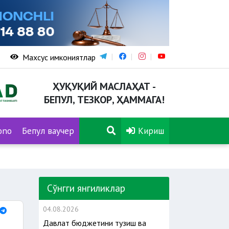
Махсус имкониятлар
ҲУҚУҚИЙ МАСЛАҲАТ -
БЕПУЛ, ТЕЗКОР, ҲАММАГА!
ono
Бепул ваучер
Кириш
Сўнгги янгиликлар
04.08.2026
Давлат бюджетини тузиш ва