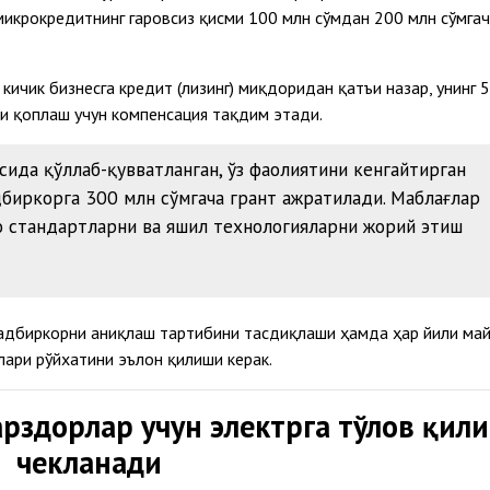
микрокредитнинг гаровсиз қисми 100 млн сўмдан 200 млн сўмга
чик бизнесга кредит (лизинг) миқдоридан қатъи назар, унинг 5
и қоплаш учун компенсация тақдим этади.
осида қўллаб-қувватланган, ўз фаолиятини кенгайтирган
дбиркорга 300 млн сўмгача грант ажратилади. Маблағлар
 стандартларни ва яшил технологияларни жорий этиш
тадбиркорни аниқлаш тартибини тасдиқлаши ҳамда ҳар йили ма
лари рўйхатини эълон қилиши керак.
рздорлар учун электрга тўлов қил
чекланади