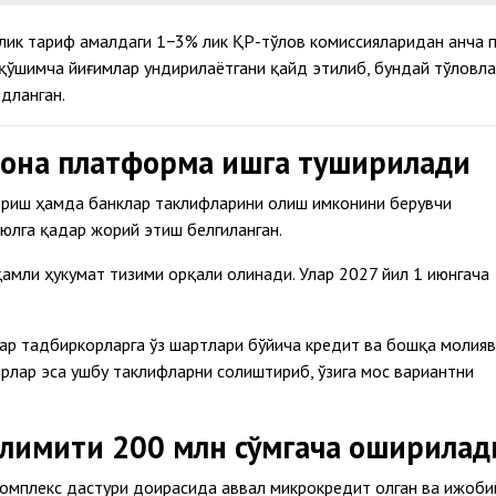
лик тариф амалдаги 1−3% лик ҚР-тўлов комиссияларидан анча п
қўшимча йиғимлар ундирилаётгани қайд этилиб, бундай тўловл
дланган.
гона платформа ишга туширилади
ериш ҳамда банклар таклифларини олиш имконини берувчи
юлга қадар жорий этиш белгиланган.
қамли ҳукумат тизими орқали олинади. Улар 2027 йил 1 июнгача
р тадбиркорларга ўз шартлари бўйича кредит ва бошқа молия
лар эса ушбу таклифларни солиштириб, ўзига мос вариантни
 лимити 200 млн сўмгача оширилад
комплекс дастури доирасида аввал микрокредит олган ва ижоби