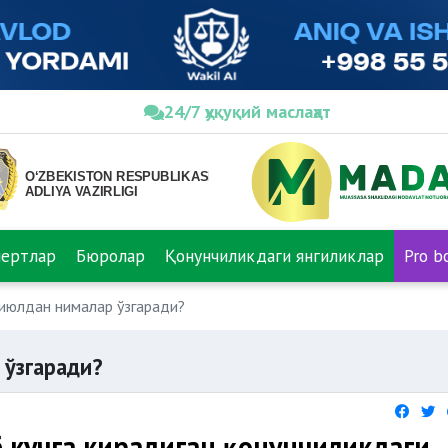
24/7 ҳуқуқий маслаҳат
пертлар
Бюролар
Қонунчиликдаги янгиликлар
Pro b
июлдан нималар ўзгаради?
 ўзгаради?
 кучга кирадиган қонунчиликдаги