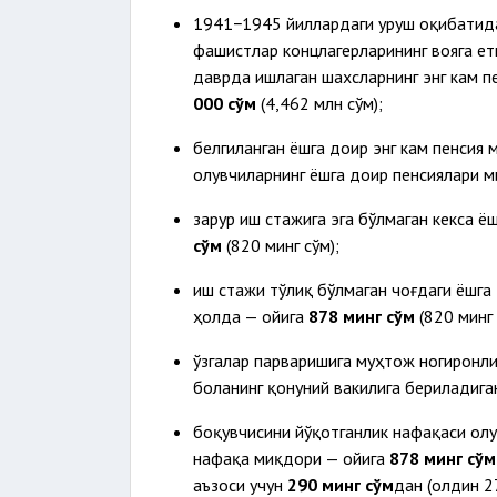
1941−1945 йиллардаги уруш оқибатида 
фашистлар концлагерларининг вояга е
даврда ишлаган шахсларнинг энг кам п
000 сўм
(4,462 млн сўм);
белгиланган ёшга доир энг кам пенсия 
олувчиларнинг ёшга доир пенсиялари 
зарур иш стажига эга бўлмаган кекса 
сўм
(820 минг сўм);
иш стажи тўлиқ бўлмаган чоғдаги ёшга
ҳолда — ойига
878 минг сўм
(820 минг 
ўзгалар парваришига муҳтож ногиронли
боланинг қонуний вакилига бериладиг
боқувчисини йўқотганлик нафақаси олу
нафақа миқдори — ойига
878 минг сўм
аъзоси учун
290 минг сўм
дан (олдин 2