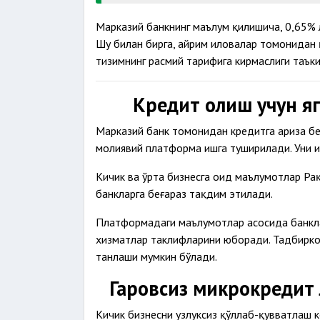
Марказий банкнинг маълум қилишича, 0,65% 
Шу билан бирга, айрим иловалар томонидан 
тизимнинг расмий тарифига кирмаслиги таъки
Кредит олиш учун я
Марказий банк томонидан кредитга ариза б
молиявий платформа ишга туширилади. Уни и
Кичик ва ўрта бизнесга оид маълумотлар Ра
банкларга беғараз тақдим этилади.
Платформадаги маълумотлар асосида банкла
хизматлар таклифларини юборади. Тадбиркор
танлаши мумкин бўлади.
Гаровсиз микрокредит
Кичик бизнесни узлуксиз қўллаб-қувватлаш 