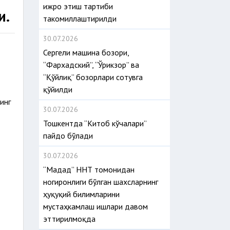
ижро этиш тартиби
и.
такомиллаштирилди
30.07.2026
Сергели машина бозори,
“Фархадский”, “Ўрикзор” ва
“Қўйлиқ” бозорлари сотувга
қўйилди
инг
30.07.2026
Тошкентда “Китоб кўчалари”
пайдо бўлади
30.07.2026
“Мадад” ННТ томонидан
ногиронлиги бўлган шахсларнинг
ҳуқуқий билимларини
мустаҳкамлаш ишлари давом
эттирилмоқда