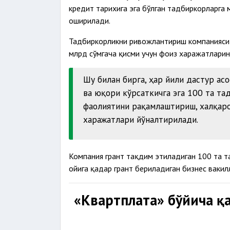
кредит тарихига эга бўлган тадбиркорларга 
оширилади.
Тадбиркорликни ривожлантириш компанияси ки
млрд сўмгача қисми учун фоиз харажатларин
Шу билан бирга, ҳар йили дастур ас
ва юқори кўрсаткичга эга 100 та та
фаолиятини рақамлаштириш, халқаро
харажатлари йўналтирилади.
Компания грант тақдим этиладиган 100 та 
ойига қадар грант бериладиган бизнес вакил
«Квартплата» бўйича қа