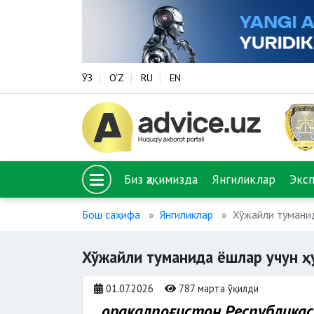
ЎЗ
O‘Z
RU
EN
Биз ҳақимизда
Янгиликлар
Экс
Бош саҳифа
Янгиликлар
Хўжайли туманид
Хўжайли туманида ёшлар учун ҳ
01.07.2026
787 марта ўқилди
Қорақалпоғистон Республика