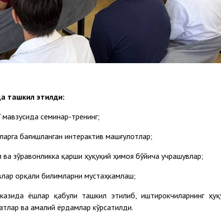
а ташкил этилди:
” мавзусида семинар-тренинг;
тларга бағишланган интерактив машғулотлар;
 ва зўравонликка қарши ҳуқуқий ҳимоя бўйича учрашувлар;
влар орқали билимларни мустаҳкамлаш;
казида ёшлар қабули ташкил этилиб, иштирокчиларнинг ҳуқ
атлар ва амалий ёрдамлар кўрсатилди.