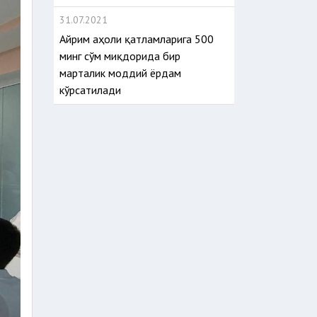
31.07.2021
Айрим аҳоли қатламларига 500
минг сўм миқдорида бир
марталик моддий ёрдам
кўрсатилади