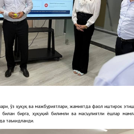
ари, ўз ҳуқуқ ва мажбуриятлари, жамиятда фаол иштирок этиш
 билан бирга, ҳуқуқий билимли ва масъулиятли ёшлар мамл
да таъкидланди.