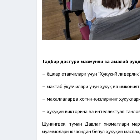
Тадбир дастури мазмунли ва амалий руҳд
— ёшлар етакчилари учун “Ҳуқуқий лидерлик
— мактаб ўқувчилари учун ҳуқуқ ва имкония
— маҳаллаларда хотин-қизларнинг ҳуқуқлари
— ҳуқуқий викторина ва интеллектуал танло
Шунингдек, туман Давлат хизматлари мар
муаммолари юзасидан бепул ҳуқуқий маслаҳ