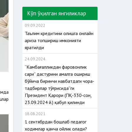
Кўп ўқилган янгиликлар
09.09.2022
Таълим кредитини олишга онлайн
ариза топшириш имконияти
яратилди
24.09.2024
“Камбағалликдан фаровонлик
сари” дастурини амалга ошириш
бўйича биринчи навбатдаги чора-
тадбирлар тўғрисида”ги
амда
Президент Қарори (ПҚ-330-сон,
шлар
23.09.2024 й.) қабул қилинди
18.08.2021
1 сентябрдан бошлаб педагог
ходимлар қанча ойлик олади?