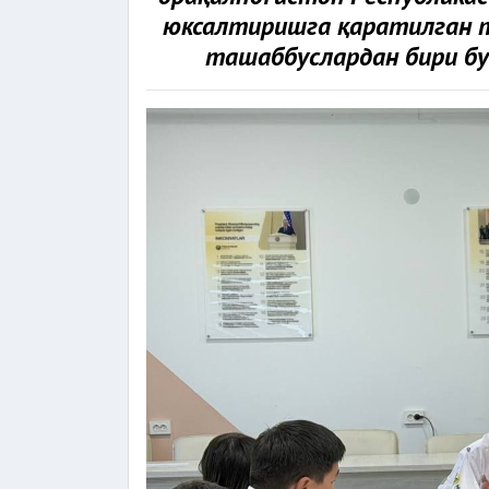
юксалтиришга қаратилган т
ташаббуслардан бири бу