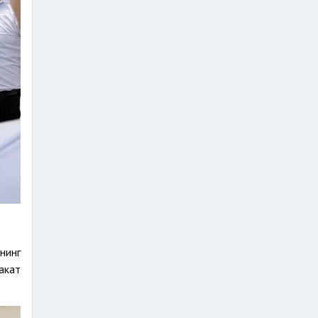
нинг
акат