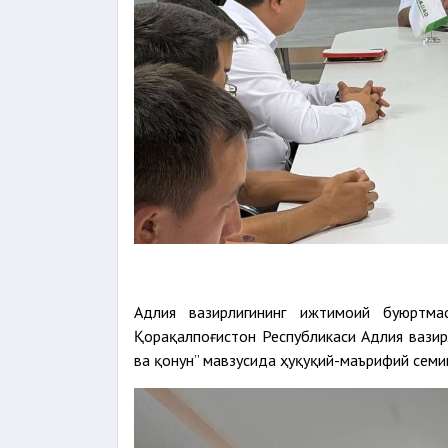
Адлия вазирлигининг ижтимоий буюртм
Қорақалпоғистон Республикаси Адлия вазир
ва қонун” мавзусида ҳуқуқий-маърифий семи