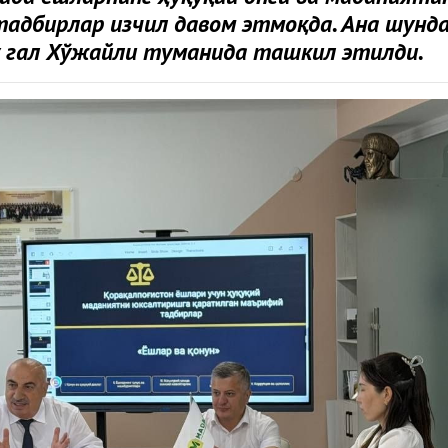
адбирлар изчил давом этмоқда. Ана шунд
 гал Хўжайли туманида ташкил этилди.