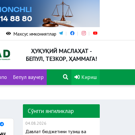
Махсус имкониятлар
ҲУҚУҚИЙ МАСЛАҲАТ -
БЕПУЛ, ТЕЗКОР, ҲАММАГА!
ono
Бепул ваучер
Кириш
Сўнгги янгиликлар
04.08.2026
Давлат бюджетини тузиш ва
ни