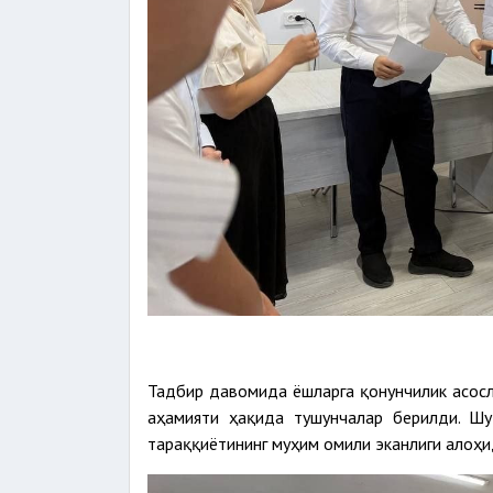
Тадбир давомида ёшларга қонунчилик асосл
аҳамияти ҳақида тушунчалар берилди. Шу
тараққиётининг муҳим омили эканлиги алоҳи