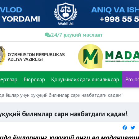
24/7 ҳуқуқий маслаҳат
пертлар
Бюролар
Қонунчиликдаги янгиликлар
Pro b
а ёшлар учун ҳуқуқий билимлар сари навбатдаги қадам!
уқуқий билимлар сари навбатдаги қадам!
сида ёшларнинг ҳуқуқий онги ва маданияти