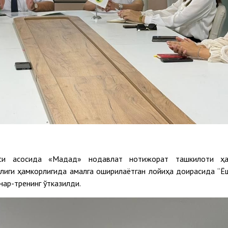
аси асосида «Мадад» нодавлат нотижорат ташкилоти ҳ
лиги ҳамкорлигида амалга оширилаётган лойиҳа доирасида “Ё
нар-тренинг ўтказилди.