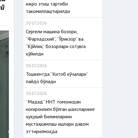
ижро этиш тартиби
ай
такомиллаштирилди
30.07.2026
Сергели машина бозори,
“Фархадский”, “Ўрикзор” ва
“Қўйлиқ” бозорлари сотувга
қўйилди
30.07.2026
Тошкентда “Китоб кўчалари”
пайдо бўлади
30.07.2026
“Мадад” ННТ томонидан
ногиронлиги бўлган шахсларнинг
ҳуқуқий билимларини
мустаҳкамлаш ишлари давом
эттирилмоқда