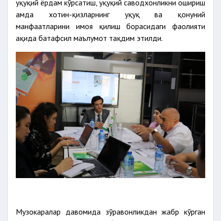
ҳуқуқий ёрдам кўрсатиш, ҳуқуқий саводхонликни ошириш
ҳамда хотин-қизларнинг ҳуқуқ ва қонуний
манфаатларини ҳимоя қилиш борасидаги фаолияти
ҳақида батафсил маълумот тақдим этилди.
Музокаралар давомида зўравонликдан жабр кўрган