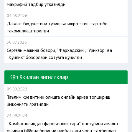
маърифий тадбир ўтказилди
04.08.2026
Давлат бюджетини тузиш ва ижро этиш тартиби
такомиллаштирилди
30.07.2026
Сергели машина бозори, “Фархадский”, “Ўрикзор” ва
“Қўйлиқ” бозорлари сотувга қўйилди
Кўп ўқилган янгиликлар
09.09.2022
Таълим кредитини олишга онлайн ариза топшириш
имконияти яратилди
24.09.2024
“Камбағалликдан фаровонлик сари” дастурини амалга
ошириш бўйича биринчи навбатдаги чора-тадбирлар