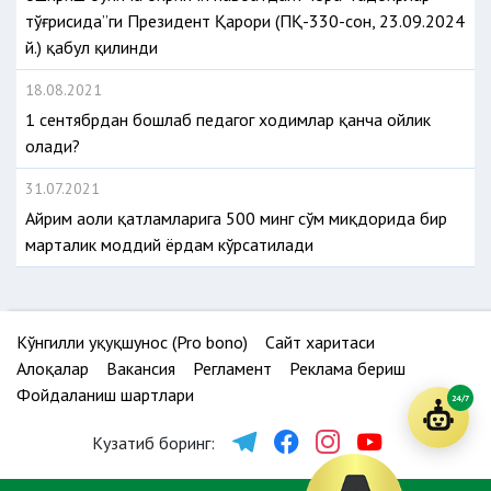
тўғрисида”ги Президент Қарори (ПҚ-330-сон, 23.09.2024
й.) қабул қилинди
18.08.2021
1 сентябрдан бошлаб педагог ходимлар қанча ойлик
олади?
31.07.2021
Айрим аҳоли қатламларига 500 минг сўм миқдорида бир
марталик моддий ёрдам кўрсатилади
Кўнгилли ҳуқуқшунос (Pro bono)
Сайт харитаси
Алоқалар
Вакансия
Регламент
Реклама бериш
Фойдаланиш шартлари
24/7
Кузатиб боринг: