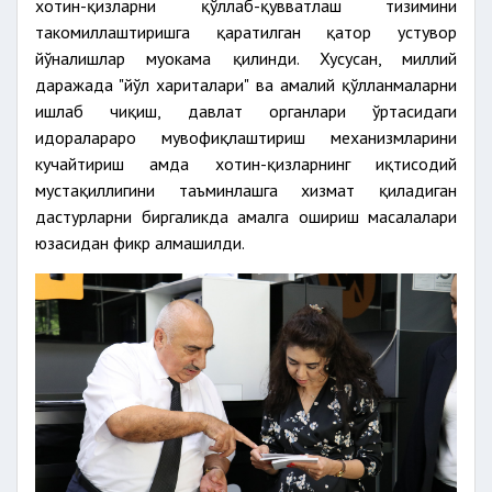
хотин-қизларни қўллаб-қувватлаш тизимини
такомиллаштиришга қаратилган қатор устувор
йўналишлар муҳокама қилинди. Хусусан, миллий
даражада "йўл хариталари" ва амалий қўлланмаларни
ишлаб чиқиш, давлат органлари ўртасидаги
идоралараро мувофиқлаштириш механизмларини
кучайтириш ҳамда хотин-қизларнинг иқтисодий
мустақиллигини таъминлашга хизмат қиладиган
дастурларни биргаликда амалга ошириш масалалари
юзасидан фикр алмашилди.