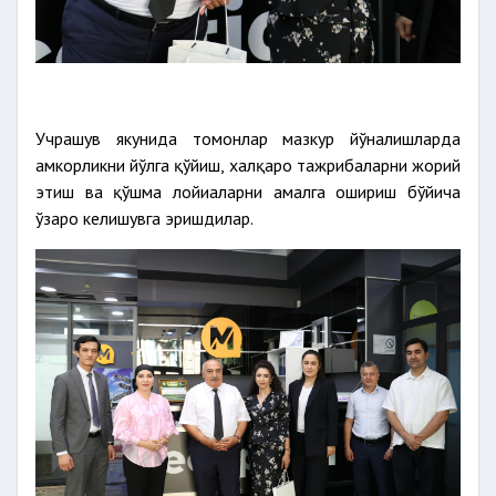
Учрашув якунида томонлар мазкур йўналишларда
ҳамкорликни йўлга қўйиш, халқаро тажрибаларни жорий
этиш ва қўшма лойиҳаларни амалга ошириш бўйича
ўзаро келишувга эришдилар.