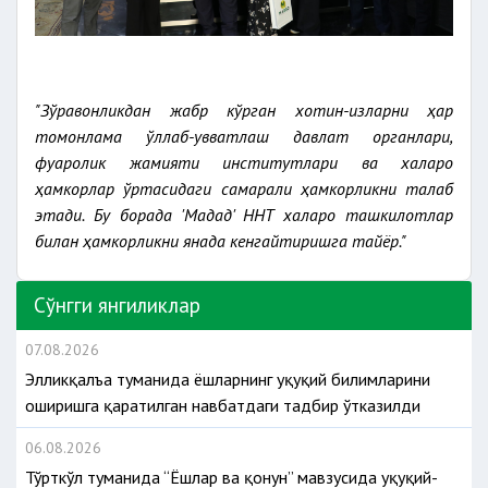
"Зўравонликдан жабр кўрган хотин-қизларни ҳар
томонлама қўллаб-қувватлаш давлат органлари,
фуқаролик жамияти институтлари ва халқаро
ҳамкорлар ўртасидаги самарали ҳамкорликни талаб
этади. Бу борада 'Мадад' ННТ халқаро ташкилотлар
билан ҳамкорликни янада кенгайтиришга тайёр."
Сўнгги янгиликлар
07.08.2026
Элликқалъа туманида ёшларнинг ҳуқуқий билимларини
оширишга қаратилган навбатдаги тадбир ўтказилди
06.08.2026
Тўрткўл туманида “Ёшлар ва қонун” мавзусида ҳуқуқий-