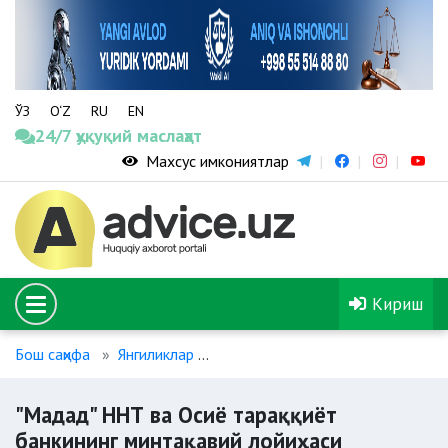
ЎЗ
O‘Z
RU
EN
24/7 ҳуқуқий маслаҳат
Махсус имкониятлар
Кириш
Бош саҳифа
Янгиликлар
"Мадад" ННТ ва Осиё тараққиёт 
"Мадад" ННТ ва Осиё тараққиёт
банкининг минтақавий лойиҳаси