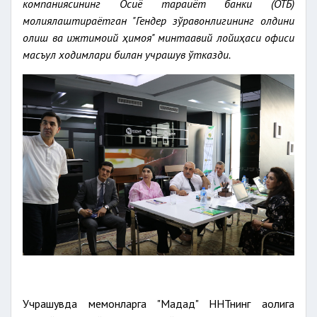
компаниясининг Осиё тараққиёт банки (ОТБ)
молиялаштираётган "Гендер зўравонлигининг олдини
олиш ва ижтимоий ҳимоя" минтақавий лойиҳаси офиси
масъул ходимлари билан учрашув ўтказди.
Учрашувда меҳмонларга "Мадад" ННТнинг аҳолига