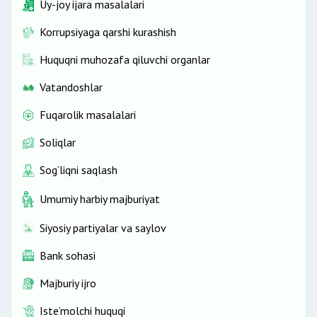
Uy-joy ijara masalalari
Korrupsiyaga qarshi kurashish
Huquqni muhozafa qiluvchi organlar
Vatandoshlar
Fuqarolik masalalari
Soliqlar
Sog‘liqni saqlash
Umumiy harbiy majburiyat
Siyosiy partiyalar va saylov
Bank sohasi
Majburiy ijro
Iste’molchi huquqi