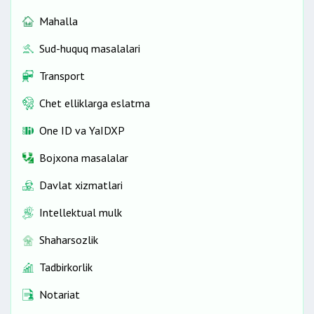
Mahalla
Sud-huquq masalalari
Transport
Chet elliklarga eslatma
One ID vа YaIDXP
Bojxona masalalar
Davlat xizmatlari
Intellektual mulk
Shaharsozlik
Tadbirkorlik
Notariat