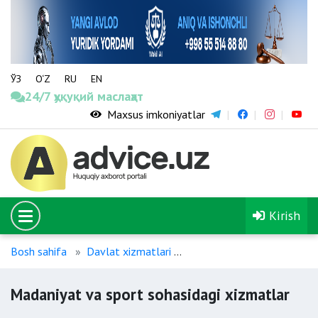
ЎЗ
O‘Z
RU
EN
24/7 ҳуқуқий маслаҳат
Maxsus imkoniyatlar
Kirish
Bosh sahifa
Davlat xizmatlari
Madaniyat va sport sohasi
Madaniyat va sport sohasidagi xizmatlar