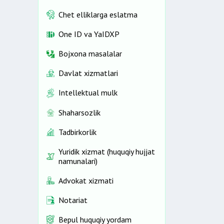
Chet elliklarga eslatma
One ID vа YaIDXP
Bojxona masalalar
Davlat xizmatlari
Intellektual mulk
Shaharsozlik
Tadbirkorlik
Yuridik xizmat (huquqiy hujjat
namunalari)
Advokat xizmati
Notariat
Bepul huquqiy yordam