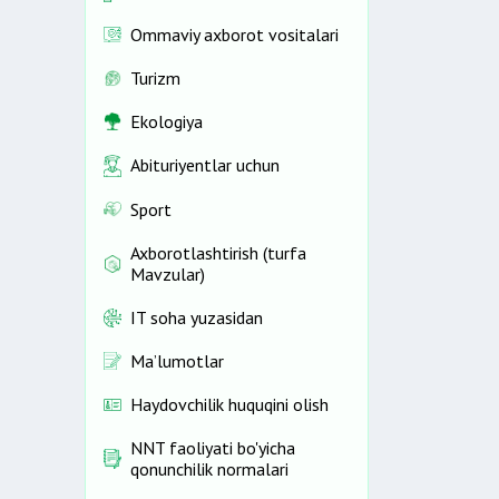
Ommaviy axborot vositalari
Turizm
Ekologiya
Abituriyentlar uchun
Sport
Axborotlashtirish (turfa
Mavzular)
IT soha yuzasidan
Ma’lumotlar
Haydovchilik huquqini olish
NNT faoliyati bo'yicha
qonunchilik normalari