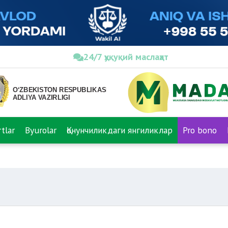
24/7 ҳуқуқий маслаҳат
tlar
Byurolar
Қонунчиликдаги янгиликлар
Pro bono