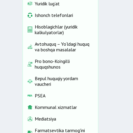
Yuridik lug‘at
Ishonch telefonlari
Hisoblagichlar (yuridik
kalkulyatorlar)
Avtohuquq – Yo‘ldagi huquq
va boshqa masalalar
Pro bono-Ko‘ngilli
huquqshunos
Bepul huquqiy yordam
vaucheri
PSEA
Kommunal xizmatlar
Mediatsiya
Farmatsevtika tarmog'ini