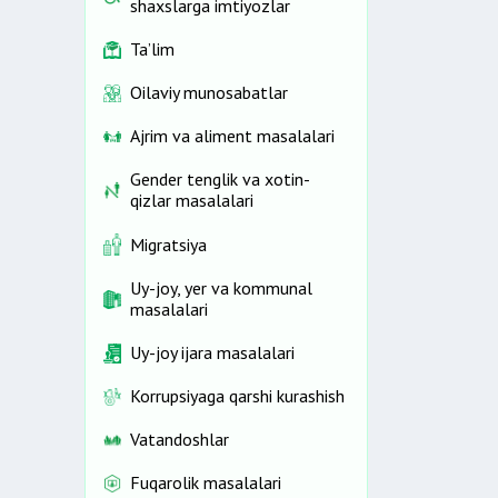
shaxslarga imtiyozlar
Ta’lim
Oilaviy munosabatlar
Ajrim va aliment masalalari
Gender tenglik va xotin-
qizlar masalalari
Migratsiya
Uy-joy, yer va kommunal
masalalari
Uy-joy ijara masalalari
Korrupsiyaga qarshi kurashish
Vatandoshlar
Fuqarolik masalalari