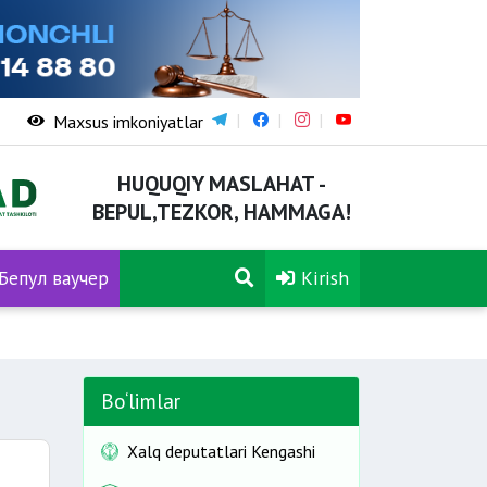
Maxsus imkoniyatlar
HUQUQIY MASLAHAT -
BEPUL,TEZKOR, HAMMAGA!
Бепул ваучер
Kirish
Bo‘limlar
Xalq deputatlari Kengashi