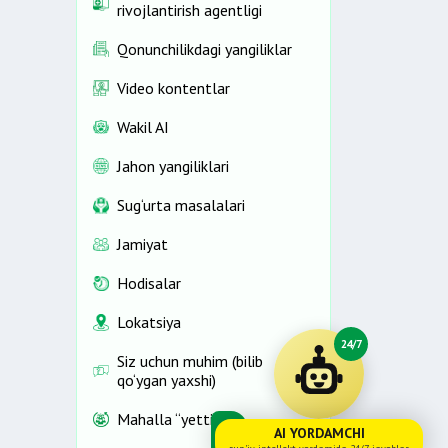
rivojlantirish agentligi
Qonunchilikdagi yangiliklar
Video kontentlar
Wakil AI
Jahon yangiliklari
Sug‘urta masalalari
Jamiyat
Hodisalar
Lokatsiya
24/7
Siz uchun muhim (bilib
qo‘ygan yaxshi)
Mahalla “yettiligi”
AI YORDAMCHI