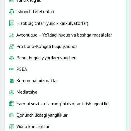
Yuridik lug‘at
Ishonch telefonlari
Hisoblagichlar (yuridik kalkulyatorlar)
Avtohuquq – Yo‘ldagi huquq va boshqa masalalar
Pro bono-Ko‘ngilli huquqshunos
Bepul huquqiy yordam vaucheri
PSEA
Kommunal xizmatlar
Mediatsiya
Farmatsevtika tarmog'ini rivojlantirish agentligi
Qonunchilikdagi yangiliklar
Video kontentlar