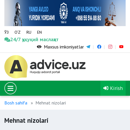
ЎЗ
O‘Z
RU
EN
24/7 ҳуқуқий маслаҳат
Maxsus imkoniyatlar
Kirish
Bosh sahifa
Mehnat nizolari
Mehnat nizolari