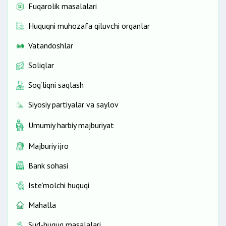
Fuqarolik masalalari
Huquqni muhozafa qiluvchi organlar
Vatandoshlar
Soliqlar
Sog‘liqni saqlash
Siyosiy partiyalar va saylov
Umumiy harbiy majburiyat
Majburiy ijro
Bank sohasi
Iste’molchi huquqi
Mahalla
Sud-huquq masalalari