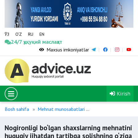
ЎЗ
O‘Z
RU
EN
24/7 ҳуқуқий маслаҳат
Maxsus imkoniyatlar
Kirish
Bosh sahifa
Mehnat munosabatlari
Nogironligi bo‘lgan sh
Nogironligi bo‘lgan shaxslarning mehnatini
huquqiy jihatdan tartibga solishning o‘ziga