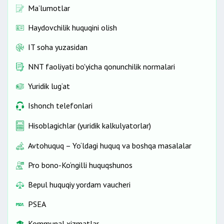
Ma’lumotlar
Haydovchilik huquqini olish
IT soha yuzasidan
NNT faoliyati bo'yicha qonunchilik normalari
Yuridik lug‘at
Ishonch telefonlari
Hisoblagichlar (yuridik kalkulyatorlar)
Avtohuquq – Yo‘ldagi huquq va boshqa masalalar
Pro bono-Ko‘ngilli huquqshunos
Bepul huquqiy yordam vaucheri
PSEA
Kommunal xizmatlar