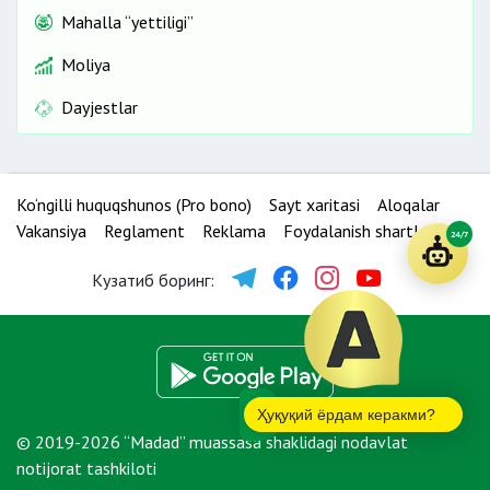
Mahalla “yettiligi”
Moliya
Dayjestlar
Ko‘ngilli huquqshunos (Pro bono)
Sayt xaritasi
Aloqalar
Vakansiya
Reglament
Reklama
Foydalanish shartlari
24/7
Кузатиб боринг:
Ҳуқуқий ёрдам керакми?
© 2019-2026 “Madad” muassasa shaklidagi nodavlat
notijorat tashkiloti