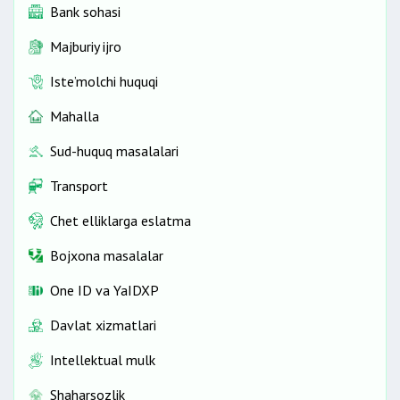
Bank sohasi
Majburiy ijro
Iste’molchi huquqi
Mahalla
Sud-huquq masalalari
Transport
Chet elliklarga eslatma
Bojxona masalalar
One ID vа YaIDXP
Davlat xizmatlari
Intellektual mulk
Shaharsozlik