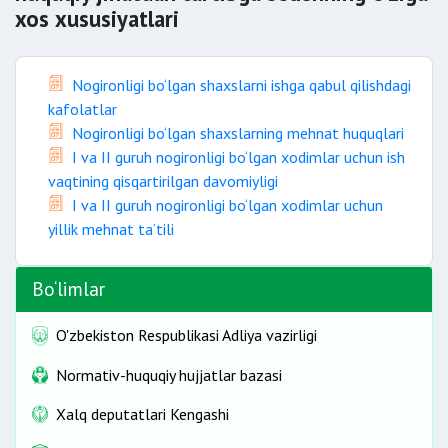
xos xususiyatlari
Nogironligi bo‘lgan shaxslarni ishga qabul qilishdagi
kafolatlar
Nogironligi bo‘lgan shaxslarning mehnat huquqlari
I va II guruh nogironligi bo‘lgan xodimlar uchun ish
vaqtining qisqartirilgan davomiyligi
I va II guruh nogironligi bo‘lgan xodimlar uchun
yillik mehnat ta’tili
Bo‘limlar
O'zbekiston Respublikasi Adliya vazirligi
Normativ-huquqiy hujjatlar bazasi
Xalq deputatlari Kengashi