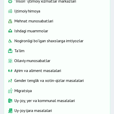
“Inson” ijtimoiy xizmatlar markazlari
Ijtimoiy himoya
Mehnat munosabatlari
Ishdagi muammolar
Nogironligi bo‘lgan shaxslarga imtiyozlar
Ta’lim
Oilaviy munosabatlar
Ajrim va aliment masalalari
Gender tenglik va xotin-qizlar masalalari
Migratsiya
Uy-joy, yer va kommunal masalalari
Uy-joy ijara masalalari