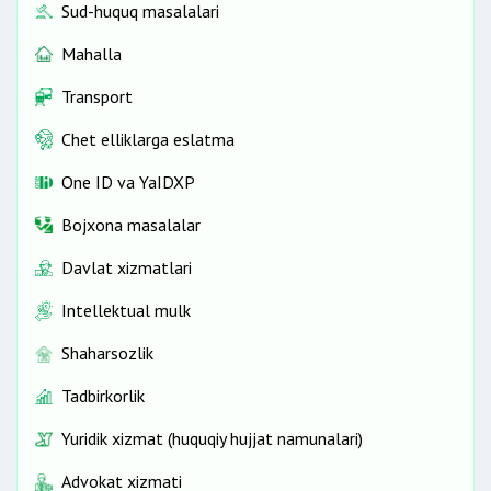
Sud-huquq masalalari
Mahalla
Transport
Chet elliklarga eslatma
One ID vа YaIDXP
Bojxona masalalar
Davlat xizmatlari
Intellektual mulk
Shaharsozlik
Tadbirkorlik
Yuridik xizmat (huquqiy hujjat namunalari)
Advokat xizmati