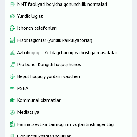
NNT faoliyati bo'yicha qonunchilik normalari
Yuridik lug‘at
Ishonch telefonlari
Hisoblagichlar (yuridik kalkulyatorlar)
Avtohuquq – Yo‘ldagi huquq va boshqa masalalar
Pro bono-Ko‘ngilli huquqshunos
Bepul huquqiy yordam vaucheri
PSEA
Kommunal xizmatlar
Mediatsiya
Farmatsevtika tarmog'ini rivojlantirish agentligi
Qonunchilikdagi yangiliklar