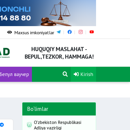
Maxsus imkoniyatlar
HUQUQIY MASLAHAT -
BEPUL,TEZKOR, HAMMAGA!
Бепул ваучер
Kirish
Bo‘limlar
O'zbekiston Respublikasi
Adliya vazirligi