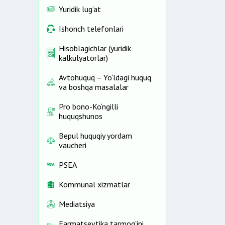
Yuridik lug‘at
Ishonch telefonlari
Hisoblagichlar (yuridik
kalkulyatorlar)
Avtohuquq – Yo‘ldagi huquq
va boshqa masalalar
Pro bono-Ko‘ngilli
huquqshunos
Bepul huquqiy yordam
vaucheri
PSEA
Kommunal xizmatlar
Mediatsiya
Farmatsevtika tarmog'ini