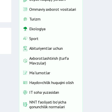
Ommaviy axborot vositalari
Turizm
Ekologiya
Sport
Abituriyentlar uchun
Axborotlashtirish (turfa
Mavzular)
Ma’lumotlar
Haydovchilik huquqini olish
IT soha yuzasidan
NNT faoliyati bo'yicha
qonunchilik normalari