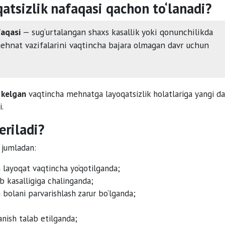
tsizlik nafaqasi qachon to‘lanadi?
faqasi
— sug‘urtalangan shaxs kasallik yoki qonunchilikda
ehnat vazifalarini vaqtincha bajara olmagan davr uchun
 kelgan
vaqtincha mehnatga layoqatsizlik holatlariga yangi da
i.
eriladi?
 jumladan:
a layoqat vaqtincha yo‘qotilganda;
 kasalligiga chalinganda;
n bolani parvarishlash zarur bo‘lganda;
anish talab etilganda;