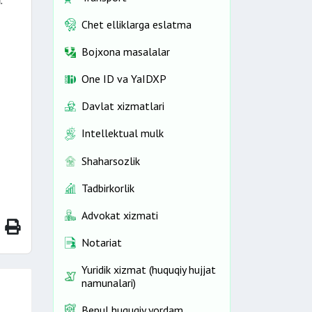
i
.
Chet elliklarga eslatma
Bojxona masalalar
One ID vа YaIDXP
Davlat xizmatlari
Intellektual mulk
Shaharsozlik
Tadbirkorlik
Advokat xizmati
Notariat
Yuridik xizmat (huquqiy hujjat
namunalari)
Bepul huquqiy yordam