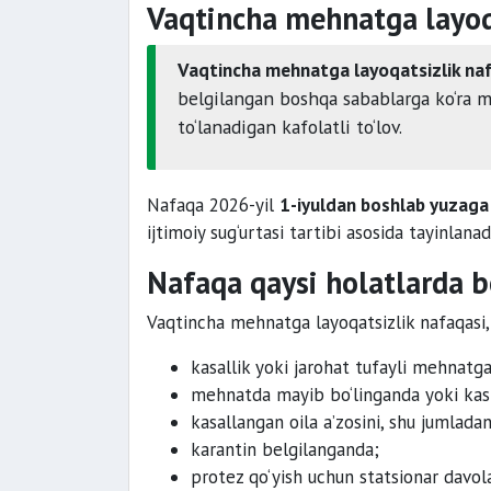
Vaqtincha mehnatga layoqa
Vaqtincha mehnatga layoqatsizlik na
belgilangan boshqa sabablarga ko‘ra m
to‘lanadigan kafolatli to‘lov.
Nafaqa 2026-yil
1-iyuldan boshlab yuzaga
ijtimoiy sug‘urtasi tartibi asosida tayinlanad
Nafaqa qaysi holatlarda b
Vaqtincha mehnatga layoqatsizlik nafaqasi,
kasallik yoki jarohat tufayli mehnatg
mehnatda mayib bo‘linganda yoki kasb
kasallangan oila a’zosini, shu jumlada
karantin belgilanganda;
protez qo‘yish uchun statsionar davol