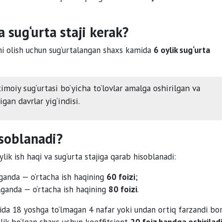
 sug‘urta staji kerak?
ni olish uchun sug‘urtalangan shaxs kamida
6 oylik sug‘urta
moiy sug‘urtasi bo‘yicha to‘lovlar amalga oshirilgan va
gan davrlar yig‘indisi.
soblanadi?
ik ish haqi va sug‘urta stajiga qarab hisoblanadi:
lganda — o‘rtacha ish haqining
60 foizi
;
‘lganda — o‘rtacha ish haqining
80 foizi
.
g‘ida 18 yoshga to‘lmagan 4 nafar yoki undan ortiq farzandi bo