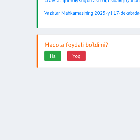
«Davlat ijtimoiy sug‘urtasi to‘g‘risida»gi Qonun
Vazirlar Mahkamasining 2025-yil 17-dekabrda
Maqola foydali bo‘ldimi?
Ha
Yo'q