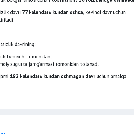
lik bo‘lgan shaxs uchun koeffitsient
20 foiz bandga oshirilad
zlik davri
77 kalendarь kundan oshsa
, keyingi davr uchun
riladi.
sizlik davrining:
sh beruvchi tomonidan;
moiy sug‘urta jamg‘armasi tomonidan to‘lanadi.
 jami
182 kalendarь kundan oshmagan davr
uchun amalga