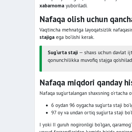
xabarnoma
yuboriladi.
Nafaqa olish uchun qancha
Vaqtincha mehnatga layoqatsizlik nafaqasi
stajiga
ega bo‘lishi kerak.
Sug‘urta staji
— shaxs uchun davlat ijti
qonunchilikka muvofiq stajga qo‘shiladi
Nafaqa miqdori qanday hi
Nafaqa sug‘urtalangan shaxsning o‘rtacha oyl
6 oydan 96 oygacha sug‘urta staji bo‘
97 oy va undan ortiq sug‘urta staji bo
I yoki II guruh nogironligi bo‘lgan, qaramo