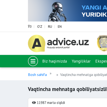
ЎЗ
O‘Z
RU
EN
Biz haqimizda
Yangiliklar
Eksper
Bosh sahifa
Vaqtincha mehnatga qobiliyat
Vaqtincha mehnatga qobiliyatsizli
11987 marta o'qildi