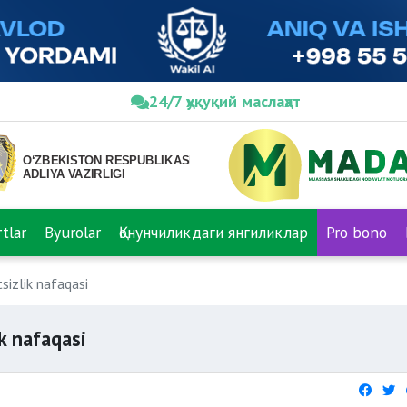
24/7 ҳуқуқий маслаҳат
tlar
Byurolar
Қонунчиликдаги янгиликлар
Pro bono
sizlik nafaqasi
k nafaqasi