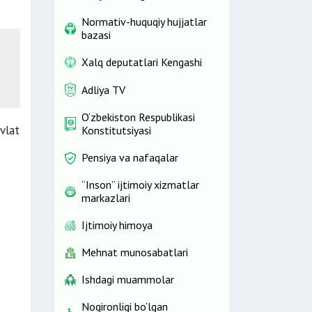
Normativ-huquqiy hujjatlar
bazasi
Xalq deputatlari Kengashi
Adliya TV
O‘zbekiston Respublikasi
vlat
Konstitutsiyasi
Pensiya va nafaqalar
“Inson” ijtimoiy xizmatlar
markazlari
Ijtimoiy himoya
Mehnat munosabatlari
Ishdagi muammolar
Nogironligi bo‘lgan