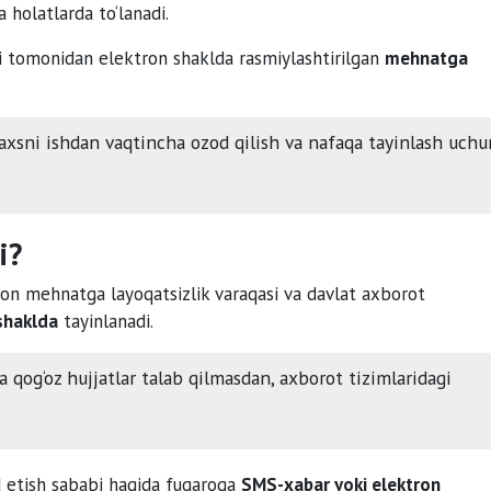
 holatlarda to‘lanadi.
i tomonidan elektron shaklda rasmiylashtirilgan
mehnatga
xsni ishdan vaqtincha ozod qilish va nafaqa tayinlash uchu
i?
tron mehnatga layoqatsizlik varaqasi va davlat axborot
shaklda
tayinlanadi.
 qog‘oz hujjatlar talab qilmasdan, axborot tizimlaridagi
ad etish sababi haqida fuqaroga
SMS-xabar yoki elektron