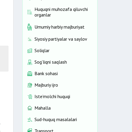
Huquqni muhozafa qiluvchi
organlar
Umumiy harbiy majburiyat
Siyosiy partiyalar va saylov
Soliqlar
Sog‘liqni saqlash
Bank sohasi
Majburiy ijro
Iste’molchi huquqi
Mahalla
Sud-huquq masalalari
r
Transport