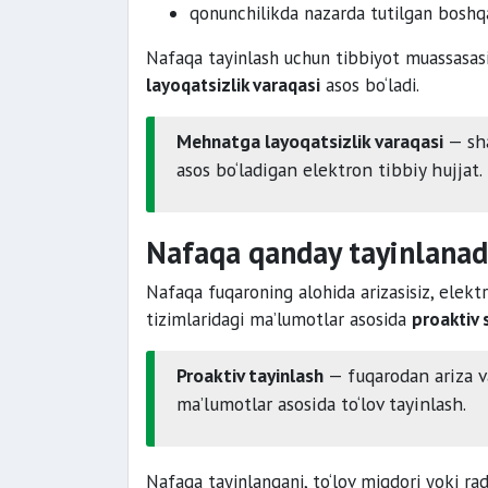
qonunchilikda nazarda tutilgan boshqa
Nafaqa tayinlash uchun tibbiyot muassasas
layoqatsizlik varaqasi
asos bo‘ladi.
Mehnatga layoqatsizlik varaqasi
— sha
asos bo‘ladigan elektron tibbiy hujjat.
Nafaqa qanday tayinlanad
Nafaqa fuqaroning alohida arizasisiz, elek
tizimlaridagi ma’lumotlar asosida
proaktiv 
Proaktiv tayinlash
— fuqarodan ariza va
ma’lumotlar asosida to‘lov tayinlash.
Nafaqa tayinlangani, to‘lov miqdori yoki r