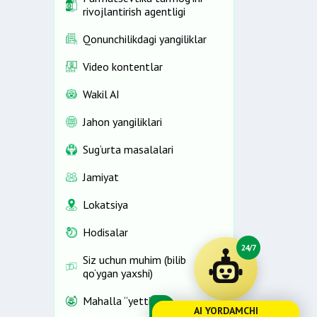
rivojlantirish agentligi
Qonunchilikdagi yangiliklar
Video kontentlar
Wakil AI
Jahon yangiliklari
Sug‘urta masalalari
Jamiyat
Lokatsiya
Hodisalar
24/7
Siz uchun muhim (bilib
qo‘ygan yaxshi)
Mahalla “yettiligi”
AI YORDAMCHI