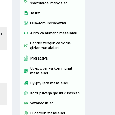
shaxslarga imtiyozlar
Ta’lim
Oilaviy munosabatlar
n
Ajrim va aliment masalalari
Gender tenglik va xotin-
qizlar masalalari
Migratsiya
Uy-joy, yer va kommunal
masalalari
Uy-joy ijara masalalari
Korrupsiyaga qarshi kurashish
Vatandoshlar
Fuqarolik masalalari