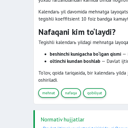
yoxud farzandlaridan kamida birida nogiron
Kalendarь yil davomida mehnatga layoqatsi
tegishli koeffitsient 10 foiz bandga kamayti
Nafaqani kim to‘laydi?
Tegishli kalendarь yildagi mehnatga layoqat
beshinchi kunigacha bo‘lgan qismi
— i
oltinchi kundan boshlab
— Davlat ijti
To‘lov, qoida tariqasida, bir kalendarь yilda
oshiriladi.
mehnat
nafaqa
qobiliyat
Normativ hujjatlar