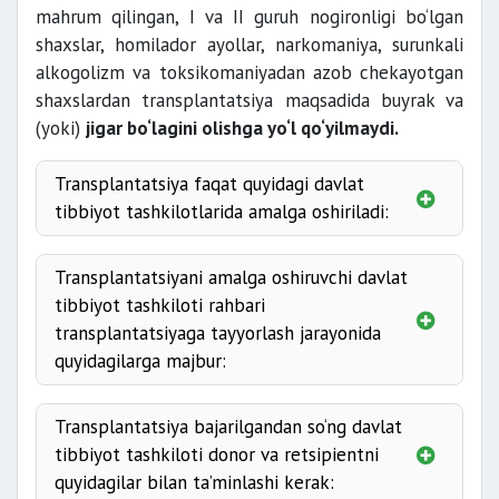
mahrum qilingan, I va II guruh nogironligi bo‘lgan
shaxslar, homilador ayollar, narkomaniya, surunkali
alkogolizm va toksikomaniyadan azob chekayotgan
shaxslardan transplantatsiya maqsadida buyrak va
(yoki)
jigar bo‘lagini olishga yo‘l qo‘yilmaydi.
Transplantatsiya faqat quyidagi davlat
tibbiyot tashkilotlarida amalga oshiriladi:
ilmiy-amaliy jarrohlik
Transplantatsiyani amalga oshiruvchi davlat
tibbiyot tashkiloti rahbari
transplantatsiyaga tayyorlash jarayonida
quyidagilarga majbur:
Transplantatsiya bajarilgandan so‘ng davlat
tibbiyot tashkiloti donor va retsipientni
yuzaga kelishi haqida uni
quyidagilar bilan ta’minlashi kerak: