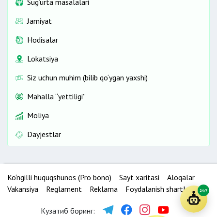
Sug‘urta masalalari
Jamiyat
Hodisalar
Lokatsiya
Siz uchun muhim (bilib qo‘ygan yaxshi)
Mahalla “yettiligi”
Moliya
Dayjestlar
Ko‘ngilli huquqshunos (Pro bono)
Sayt xaritasi
Aloqalar
Vakansiya
Reglament
Reklama
Foydalanish shartlari
24/7
Кузатиб боринг: