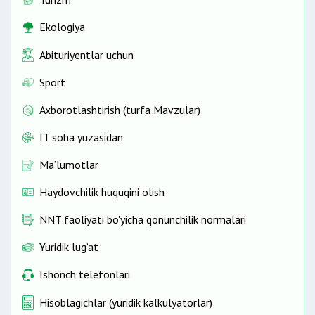
Ekologiya
Abituriyentlar uchun
Sport
Axborotlashtirish (turfa Mavzular)
IT soha yuzasidan
Ma’lumotlar
Haydovchilik huquqini olish
NNT faoliyati bo'yicha qonunchilik normalari
Yuridik lug‘at
Ishonch telefonlari
Hisoblagichlar (yuridik kalkulyatorlar)