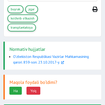
ogohlantirish
3 yil
buyrak
jigar
davomida
ko‘chirib o‘tkazish
yozma shakldagi
roziligini olish;
dori vositalari bilan ta’minlash
transplantatsiya
Normativ hujjatlar
mutaxassislarning xulosasini olishini
O‘zbekiston Respublikasi Vazirlar Mahkamasining
qarori. 859-son. 23.10.2017-y.
Maqola foydali bo‘ldimi?
Ha
Yo'q