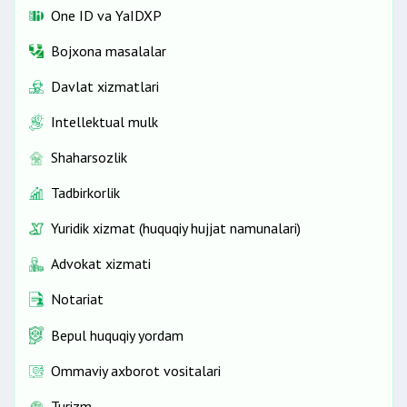
One ID vа YaIDXP
Bojxona masalalar
Davlat xizmatlari
Intellektual mulk
Shaharsozlik
Tadbirkorlik
Yuridik xizmat (huquqiy hujjat namunalari)
Advokat xizmati
Notariat
Bepul huquqiy yordam
Ommaviy axborot vositalari
Turizm