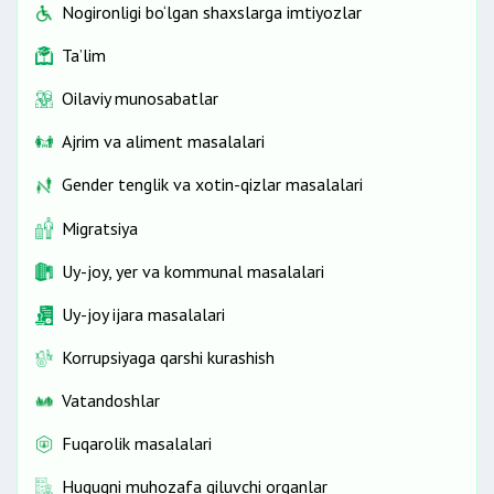
Nogironligi bo‘lgan shaxslarga imtiyozlar
Ta’lim
Oilaviy munosabatlar
Ajrim va aliment masalalari
Gender tenglik va xotin-qizlar masalalari
Migratsiya
Uy-joy, yer va kommunal masalalari
Uy-joy ijara masalalari
Korrupsiyaga qarshi kurashish
Vatandoshlar
Fuqarolik masalalari
Huquqni muhozafa qiluvchi organlar