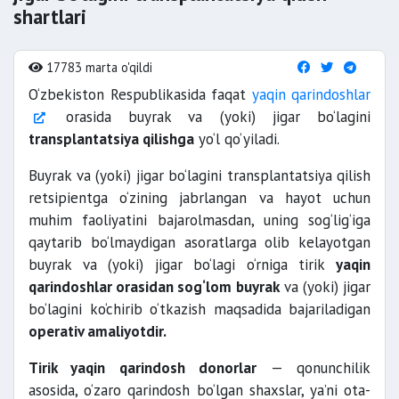
shartlari
17783 marta o'qildi
O‘zbekiston Respublikasida faqat
yaqin qarindoshlar
orasida buyrak va (yoki) jigar bo‘lagini
transplantatsiya qilishga
yo‘l qo‘yiladi.
Buyrak va (yoki) jigar bo‘lagini transplantatsiya qilish
retsipientga o‘zining jabrlangan va hayot uchun
muhim faoliyatini bajarolmasdan, uning sog‘lig‘iga
qaytarib bo‘lmaydigan asoratlarga olib kelayotgan
buyrak va (yoki) jigar bo‘lagi o‘rniga tirik
yaqin
qarindoshlar orasidan sog‘lom buyrak
va (yoki) jigar
bo‘lagini ko‘chirib o‘tkazish maqsadida bajariladigan
operativ amaliyotdir.
Tirik yaqin qarindosh donorlar
— qonunchilik
asosida, o‘zaro qarindosh bo‘lgan shaxslar, ya’ni ota-