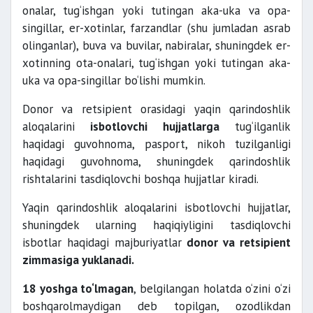
onalar, tug‘ishgan yoki tutingan aka-uka va opa-
singillar, er-xotinlar, farzandlar (shu jumladan asrab
olinganlar), buva va buvilar, nabiralar, shuningdek er-
xotinning ota-onalari, tug‘ishgan yoki tutingan aka-
uka va opa-singillar bo‘lishi mumkin.
Donor va retsipient orasidagi yaqin qarindoshlik
aloqalarini
isbotlovchi hujjatlarga
tug‘ilganlik
haqidagi guvohnoma, pasport, nikoh tuzilganligi
haqidagi guvohnoma, shuningdek qarindoshlik
rishtalarini tasdiqlovchi boshqa hujjatlar kiradi.
Yaqin qarindoshlik aloqalarini isbotlovchi hujjatlar,
shuningdek ularning haqiqiyligini tasdiqlovchi
isbotlar haqidagi majburiyatlar
donor va retsipient
zimmasiga yuklanadi.
18 yoshga to‘lmagan
, belgilangan holatda o‘zini o‘zi
boshqarolmaydigan deb topilgan, ozodlikdan