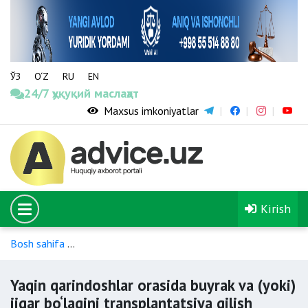
ЎЗ
O‘Z
RU
EN
24/7 ҳуқуқий маслаҳат
Maxsus imkoniyatlar
Kirish
Bosh sahifa
Yaqin qarindoshlar orasida buyrak va (yoki) jigar b
Yaqin qarindoshlar orasida buyrak va (yoki)
jigar bo‘lagini transplantatsiya qilish