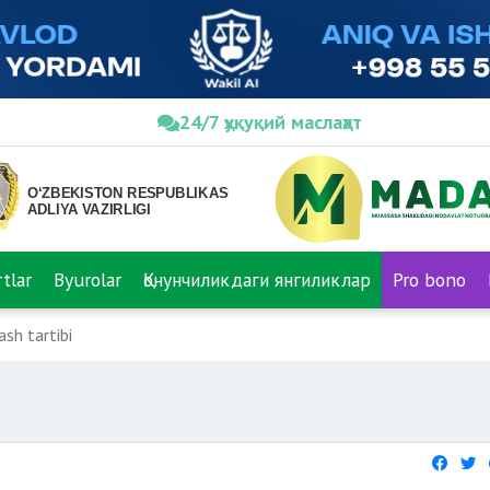
24/7 ҳуқуқий маслаҳат
tlar
Byurolar
Қонунчиликдаги янгиликлар
Pro bono
ash tartibi