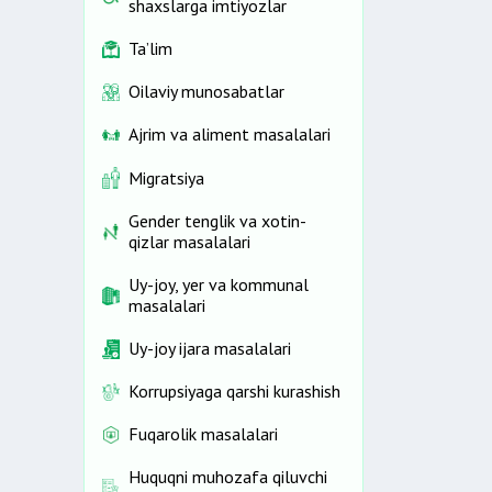
shaxslarga imtiyozlar
Ta’lim
Oilaviy munosabatlar
Ajrim va aliment masalalari
Migratsiya
Gender tenglik va xotin-
qizlar masalalari
Uy-joy, yer va kommunal
masalalari
Uy-joy ijara masalalari
Korrupsiyaga qarshi kurashish
Fuqarolik masalalari
Huquqni muhozafa qiluvchi