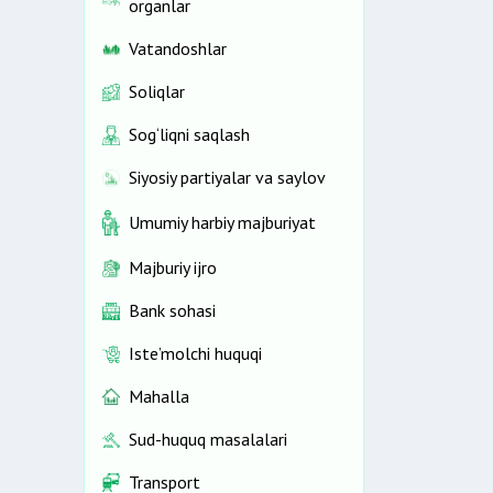
organlar
Vatandoshlar
Soliqlar
Sog‘liqni saqlash
Siyosiy partiyalar va saylov
Umumiy harbiy majburiyat
Majburiy ijro
Bank sohasi
Iste’molchi huquqi
Mahalla
Sud-huquq masalalari
Transport