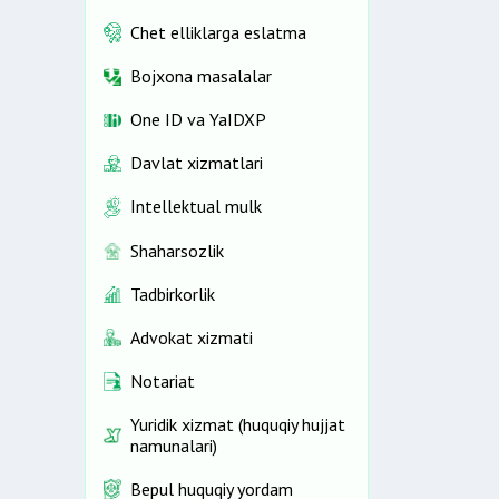
Chet elliklarga eslatma
Bojxona masalalar
One ID vа YaIDXP
Davlat xizmatlari
Intellektual mulk
Shaharsozlik
Tadbirkorlik
Advokat xizmati
Notariat
Yuridik xizmat (huquqiy hujjat
namunalari)
Bepul huquqiy yordam