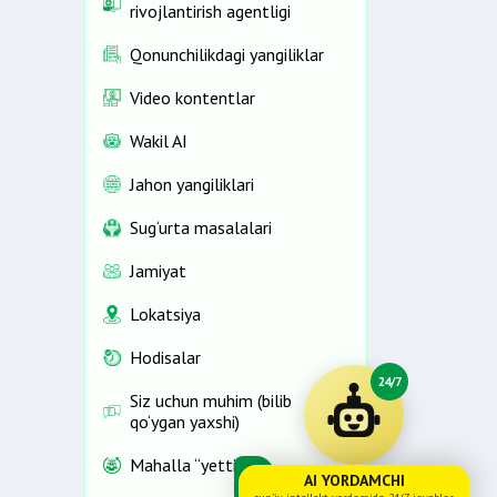
rivojlantirish agentligi
Qonunchilikdagi yangiliklar
Video kontentlar
Wakil AI
Jahon yangiliklari
Sug‘urta masalalari
Jamiyat
Lokatsiya
Hodisalar
24/7
Siz uchun muhim (bilib
qo‘ygan yaxshi)
Mahalla “yettiligi”
AI YORDAMCHI