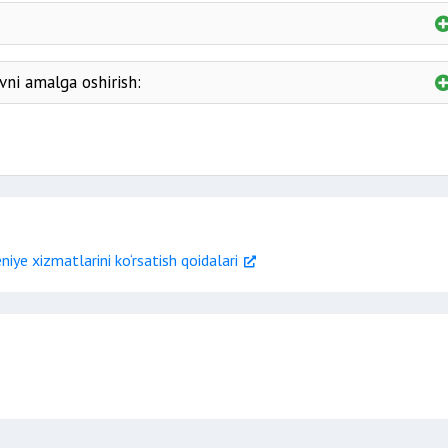
10 kun
vni amalga oshirish:
12 oy
iye xizmatlarini ko‘rsatish qoidalari