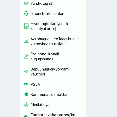
Yuridik lug‘at
Ishonch telefonlari
Hisoblagichlar (yuridik
kalkulyatorlar)
Avtohuquq – Yo‘ldagi huquq
va boshqa masalalar
Pro bono-Ko‘ngilli
huquqshunos
Bepul huquqiy yordam
vaucheri
PSEA
Kommunal xizmatlar
Mediatsiya
Farmatsevtika tarmog'ini