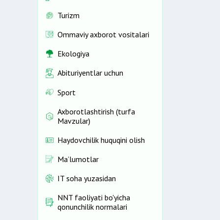
Turizm
Ommaviy axborot vositalari
Ekologiya
Abituriyentlar uchun
Sport
Axborotlashtirish (turfa
Mavzular)
Haydovchilik huquqini olish
Ma’lumotlar
IT soha yuzasidan
NNT faoliyati bo'yicha
qonunchilik normalari