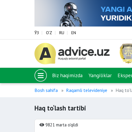
ЎЗ
O‘Z
RU
EN
Biz haqimizda
Yangiliklar
Eksper
Bosh sahifa
Raqamli televideniye
Haq to‘l
Haq to‘lash tartibi
9821 marta o'qildi