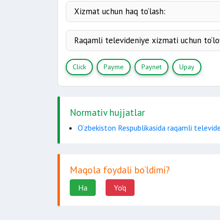
Xizmat uchun haq to‘lash:
xizmatlar
tariflar o‘zgarganda
Raqamli televideniye xizmati uchun to‘lo
Upay
quyidagi havolaga
Click
quyidagi havolaga
Click
Payme
Paynet
Upay
Payme
quyidagi havolaga
Paynet
quyidagi havolaga
Normativ hujjatlar
O‘zbekiston Respublikasida raqamli televiden
Maqola foydali bo‘ldimi?
Ha
Yo'q