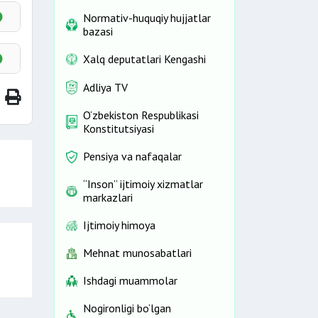
Normativ-huquqiy hujjatlar
bazasi
Xalq deputatlari Kengashi
Adliya TV
O‘zbekiston Respublikasi
Konstitutsiyasi
Pensiya va nafaqalar
“Inson” ijtimoiy xizmatlar
markazlari
Ijtimoiy himoya
Mehnat munosabatlari
Ishdagi muammolar
Nogironligi bo‘lgan