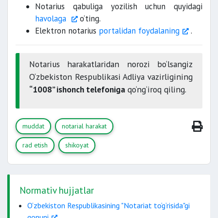
Notarius qabuliga yozilish uchun quyidagi
harbiy xizmatchilarning, harbiy qismlar
Fuqarolikni olishga shaxsdan boshqa
havolaga
o‘ting.
joylashgan,
shaxsga rozilik-arizasi (Hujjatlardagi
Elektron notarius
portalidan foydalaning
.
imzoning haqiqiyligini shahodatlash)
1 oydan oshmasligi
Sudda er/xotinning ishtiroqi siz
yo‘qolgan
Notarius harakatlaridan norozi bo‘lsangiz
lozim.
bitim
nikoxdan ajralish xaqidagi arizasi
hujjatlarning dublikatlari beriladi.
O‘zbekiston Respublikasi Adliya vazirligining
Merosxo‘rning meros ulushidan voz
“1008” ishonch telefoniga
qo‘ng‘iroq qiling.
kechish haqidagi arizasi
kechiktirish haqidagi qaror beriladi.
muddat
notarial harakat
qamoqdagi shaxslarning tegishli muassasalar
rad etish
shikoyat
boshliqlari
bir marotaba ko‘pi
3 kundan kechiktirmasdan
bilan 10 kun muddatga kechiktirilishi mumkin
qaror chiqaradi.
Normativ hujjatlar
Notarius
suddan ma’lumot olinmasa, notarial harakat
O‘zbekiston Respublikasining "Notariat to‘g‘risida"gi
amalga oshirilishi lozim.
qonuni