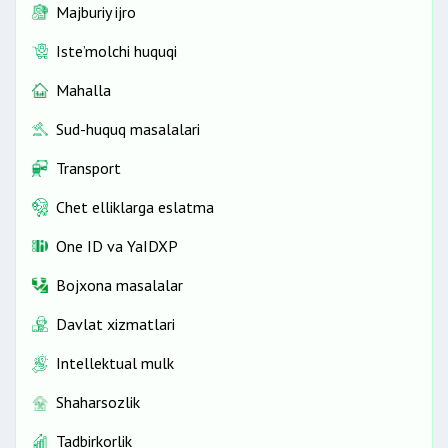
Majburiy ijro
Iste’molchi huquqi
Mahalla
Sud-huquq masalalari
Transport
Chet elliklarga eslatma
One ID vа YaIDXP
Bojxona masalalar
Davlat xizmatlari
Intellektual mulk
Shaharsozlik
Tadbirkorlik