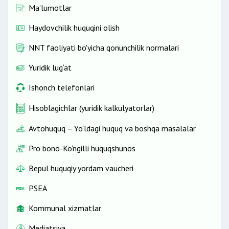
Ma’lumotlar
Haydovchilik huquqini olish
NNT faoliyati bo'yicha qonunchilik normalari
Yuridik lug‘at
Ishonch telefonlari
Hisoblagichlar (yuridik kalkulyatorlar)
Avtohuquq – Yo‘ldagi huquq va boshqa masalalar
Pro bono-Ko‘ngilli huquqshunos
Bepul huquqiy yordam vaucheri
PSEA
Kommunal xizmatlar
Mediatsiya