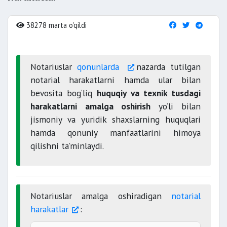
38278 marta o'qildi
Notariuslar
qonunlarda
nazarda tutilgan
notarial harakatlarni hamda ular bilan
bevosita bog‘liq
huquqiy va texnik tusdagi
harakatlarni amalga oshirish
yo‘li bilan
jismoniy va yuridik shaxslarning huquqlari
hamda qonuniy manfaatlarini himoya
qilishni ta’minlaydi.
Notariuslar amalga oshiradigan
notarial
harakatlar
: