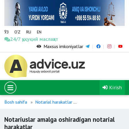
ЎЗ
O‘Z
RU
EN
24/7 ҳуқуқий маслаҳат
Maxsus imkoniyatlar
Kirish
Bosh sahifa
Notarial harakatlar
Notariuslar amalga oshir
Notariuslar amalga oshiradigan notarial
harakatlar