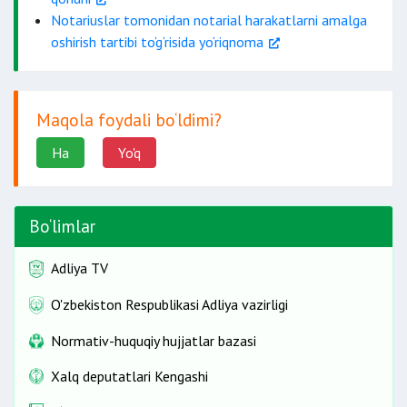
Notariuslar tomonidan notarial harakatlarni amalga
oshirish tartibi to‘g‘risida yo‘riqnoma
shikoyat qilish tartibini tushuntirib berishi
lozim.
Maqola foydali bo‘ldimi?
qarorni
Ha
Yo'q
noto‘g‘ri deb hisoblagan manfaatdor shaxs bu
xususda notarial idora turgan joydagi sudga
shikoyat qilishga haqlidir.
Bo‘limlar
Adliya TV
O'zbekiston Respublikasi Adliya vazirligi
Normativ-huquqiy hujjatlar bazasi
Xalq deputatlari Kengashi