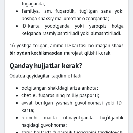
tugaganda;
familiya, ism, fuqarolik, tug‘ilgan sana yoki
boshqa shaxsiy ma’lumotlar o‘zgarganda;
ID-karta yo‘qolganda yoki yaroqsiz holga
kelganda rasmiylashtiriladi yoki almashtiriladi.
16 yoshga to‘lgan, ammo ID-kartasi bo‘lmagan shaxs
bir oydan kechikmasdan
murojaat qilishi kerak.
Qanday hujjatlar kerak?
Odatda quyidagilar taqdim etiladi:
belgilangan shakldagi ariza-anketa;
chet el fuqarosining milliy pasporti;
avval berilgan yashash guvohnomasi yoki ID-
karta;
birinchi marta olinayotganda tug‘ilganlik
haqidagi guvohnoma;
zarur hollarda fuqarolik tugaganini tasdiqlovchi