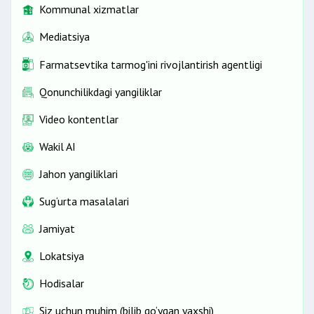
Kommunal xizmatlar
Mediatsiya
Farmatsevtika tarmog'ini rivojlantirish agentligi
Qonunchilikdagi yangiliklar
Video kontentlar
Wakil AI
Jahon yangiliklari
Sug‘urta masalalari
Jamiyat
Lokatsiya
Hodisalar
Siz uchun muhim (bilib qo‘ygan yaxshi)