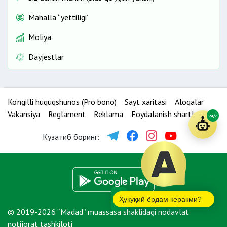
Mahalla “yettiligi”
Moliya
Dayjestlar
Ko‘ngilli huquqshunos (Pro bono)
Sayt xaritasi
Aloqalar
Vakansiya
Reglament
Reklama
Foydalanish shartlari
24/7
Кузатиб боринг:
Ҳуқуқий ёрдам керакми?
© 2019-2026 “Madad” muassasa shaklidagi nodavlat
notijorat tashkiloti