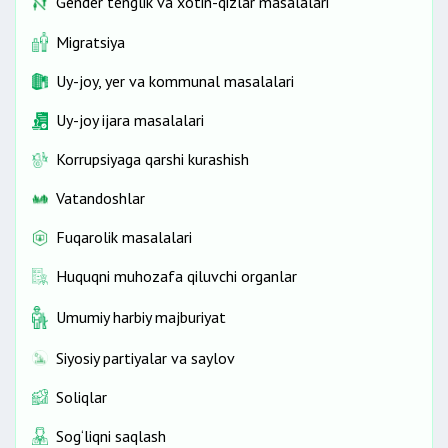
Gender tenglik va xotin-qizlar masalalari
Migratsiya
Uy-joy, yer va kommunal masalalari
Uy-joy ijara masalalari
Korrupsiyaga qarshi kurashish
Vatandoshlar
Fuqarolik masalalari
Huquqni muhozafa qiluvchi organlar
Umumiy harbiy majburiyat
Siyosiy partiyalar va saylov
Soliqlar
Sog‘liqni saqlash