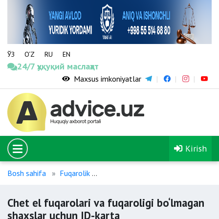
ЎЗ
O‘Z
RU
EN
24/7 ҳуқуқий маслаҳат
Maxsus imkoniyatlar
Kirish
Bosh sahifa
Fuqarolik
Chet el fuqarolari va fuqaroligi bo
Chet el fuqarolari va fuqaroligi bo‘lmagan
shaxslar uchun ID-karta