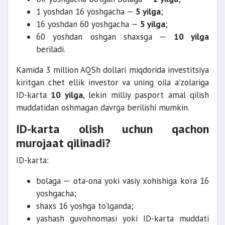
1 yoshdan 16 yoshgacha —
5 yilga
;
16 yoshdan 60 yoshgacha —
5 yilga
;
60 yoshdan oshgan shaxsga —
10 yilga
beriladi.
Kamida 3 million AQSh dollari miqdorida investitsiya
kiritgan chet ellik investor va uning oila a’zolariga
ID-karta
10 yilga
, lekin milliy pasport amal qilish
muddatidan oshmagan davrga berilishi mumkin.
ID-karta olish uchun qachon
murojaat qilinadi?
ID-karta:
bolaga — ota-ona yoki vasiy xohishiga ko‘ra 16
yoshgacha;
shaxs 16 yoshga to‘lganda;
yashash guvohnomasi yoki ID-karta muddati