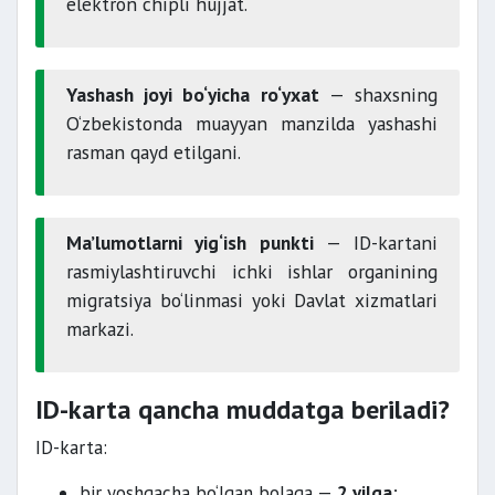
elektron chipli hujjat.
Yashash joyi bo‘yicha ro‘yxat
— shaxsning
O‘zbekistonda muayyan manzilda yashashi
rasman qayd etilgani.
Ma’lumotlarni yig‘ish punkti
— ID-kartani
rasmiylashtiruvchi ichki ishlar organining
migratsiya bo‘linmasi yoki Davlat xizmatlari
markazi.
ID-karta qancha muddatga beriladi?
ID-karta:
bir yoshgacha bo‘lgan bolaga —
2 yilga
;