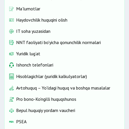
Ma’lumotlar
Haydovchilik huquqini olish
IT soha yuzasidan
NNT faoliyati bo'yicha qonunchilik normalari
Yuridik lug‘at
Ishonch telefonlari
Hisoblagichlar (yuridik kalkulyatorlar)
Avtohuquq – Yo‘ldagi huquq va boshqa masalalar
Pro bono-Ko‘ngilli huquqshunos
Bepul huquqiy yordam vaucheri
PSEA