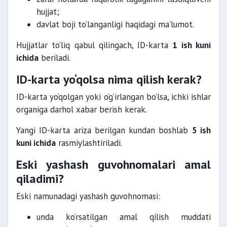
hujjat;
davlat boji to‘langanligi haqidagi ma’lumot.
Hujjatlar to‘liq qabul qilingach, ID-karta
1 ish kuni
ichida
beriladi.
ID-karta yo‘qolsa nima qilish kerak?
ID-karta yo‘qolgan yoki o‘g‘irlangan bo‘lsa, ichki ishlar
organiga darhol xabar berish kerak.
Yangi ID-karta ariza berilgan kundan boshlab
5 ish
kuni ichida
rasmiylashtiriladi.
Eski yashash guvohnomalari amal
qiladimi?
Eski namunadagi yashash guvohnomasi:
unda ko‘rsatilgan amal qilish muddati