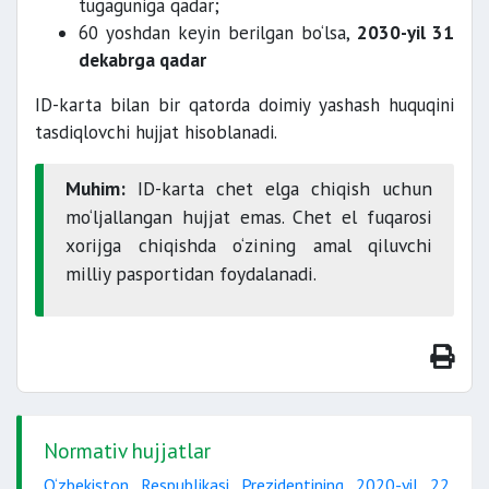
tugaguniga qadar;
60 yoshdan keyin berilgan bo‘lsa,
2030-yil 31
dekabrga qadar
ID-karta bilan bir qatorda doimiy yashash huquqini
tasdiqlovchi hujjat hisoblanadi.
Muhim:
ID-karta chet elga chiqish uchun
mo‘ljallangan hujjat emas. Chet el fuqarosi
xorijga chiqishda o‘zining amal qiluvchi
milliy pasportidan foydalanadi.
Normativ hujjatlar
O‘zbekiston Respublikasi Prezidentining 2020-yil 22