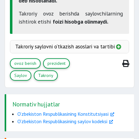
deb hisoblanadi.
Takroriy ovoz berishda saylovchilarning
ishtirok etishi
foizi hisobga olinmaydi.
Takroriy saylovni o‘tkazish asoslari va tartibi
ovoz berish
prezident
Saylov
Takroriy
takroriy saylov
Normativ hujjatlar
tayinlaydi
O‘zbekiston Respublikasining Konstitutsiyasi
O‘zbekiston Respublikasining saylov kodeksi
Markaziy saylov
komissiyasi tomonidan belgilanadi.