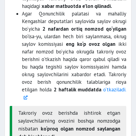
haqidagi
xabar matbuotda e’lon qilinadi.
Agar Qonunchilik palatasi va mahalliy
Kengashlar deputatlari saylovida saylov okrugi
bo‘yicha
2 nafardan ortiq nomzod qo‘yilgan
bo‘lsa-yu, ulardan hech biri saylanmasa, okrug
saylov komissiyasi
eng ko‘p ovoz olgan
ikki
nafar nomzod bo‘yicha okrugda takroriy ovoz
berishni o‘tkazish haqida qaror qabul qiladi va
bu haqda tegishli saylov komissiyasini hamda
okrug saylovchilarini xabardor etadi. Takroriy
ovoz berish qonunchilik talablariga rioya
etilgan holda
2 haftalik muddatda
o‘tkaziladi.
Takroriy ovoz berishda ishtirok etgan
saylovchilarning ovozini boshqa nomzodga
nisbatan
ko‘proq olgan nomzod saylangan