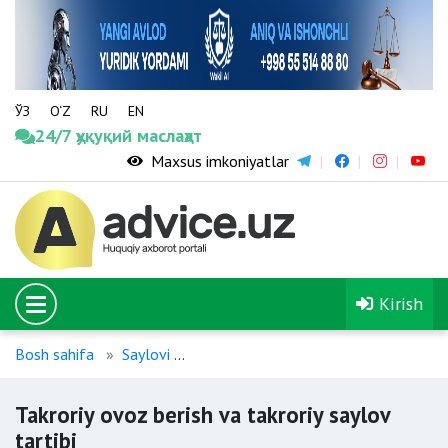
ЎЗ
O‘Z
RU
EN
24/7 ҳуқуқий маслаҳат
Maxsus imkoniyatlar
Kirish
Bosh sahifa
Saylovi
Takroriy ovoz berish va takroriy saylov
Takroriy ovoz berish va takroriy saylov
tartibi