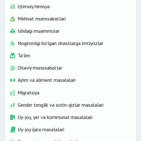
mahalliy Kengashlar deputatlarining takroriy
Ijtimoiy himoya
saylovi quyidagi hollarda o‘tkaziladi:
Mehnat munosabatlari
haqiqiy emas deb topilgan
Ishdagi muammolar
aniqlash imkonini bermagan
Nogironligi bo‘lgan shaxslarga imtiyozlar
Ta’lim
hech biri
saylanmagan bo‘lsa.
Oilaviy munosabatlar
Ajrim va aliment masalalari
Migratsiya
Gender tenglik va xotin-qizlar masalalari
Uy-joy, yer va kommunal masalalari
Uy-joy ijara masalalari