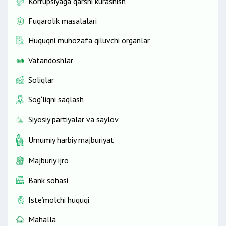
Korrupsiyaga qarshi kurashish
Fuqarolik masalalari
Huquqni muhozafa qiluvchi organlar
saylovchilarning o‘sha
Vatandoshlar
ro‘yxatlari bo‘yicha o‘tkaziladi.
Soliqlar
Sog‘liqni saqlash
1
Siyosiy partiyalar va saylov
oylik muddat ichida o‘tkaziladi.
Umumiy harbiy majburiyat
Majburiy ijro
Bank sohasi
Iste’molchi huquqi
Mahalla