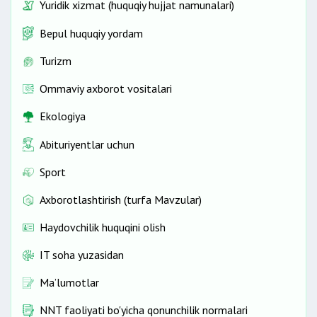
Yuridik xizmat (huquqiy hujjat namunalari)
Bepul huquqiy yordam
Turizm
Ommaviy axborot vositalari
Ekologiya
Abituriyentlar uchun
Sport
Axborotlashtirish (turfa Mavzular)
Haydovchilik huquqini olish
IT soha yuzasidan
Ma’lumotlar
NNT faoliyati bo'yicha qonunchilik normalari