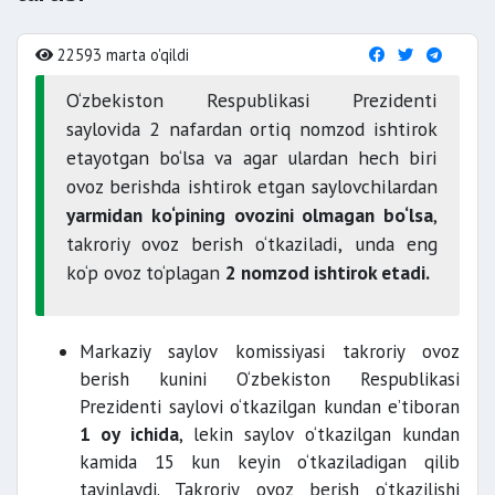
22593 marta o'qildi
O‘zbekiston Respublikasi Prezidenti
saylovida 2 nafardan ortiq nomzod ishtirok
etayotgan bo‘lsa va agar ulardan hech biri
ovoz berishda ishtirok etgan saylovchilardan
yarmidan ko‘pining ovozini olmagan bo‘lsa
,
takroriy ovoz berish o‘tkaziladi, unda eng
ko‘p ovoz to‘plagan
2 nomzod ishtirok etadi.
Markaziy saylov komissiyasi takroriy ovoz
berish kunini O‘zbekiston Respublikasi
Prezidenti saylovi o‘tkazilgan kundan e’tiboran
1 oy ichida
, lekin saylov o‘tkazilgan kundan
kamida 15 kun keyin o‘tkaziladigan qilib
tayinlaydi. Takroriy ovoz berish o‘tkazilishi