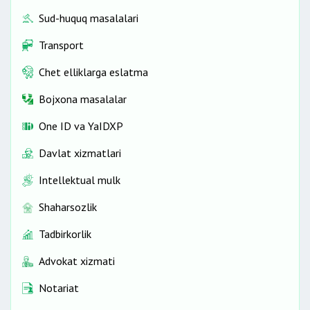
Sud-huquq masalalari
Transport
Chet elliklarga eslatma
Bojxona masalalar
One ID vа YaIDXP
Davlat xizmatlari
Intellektual mulk
Shaharsozlik
Tadbirkorlik
Advokat xizmati
Notariat