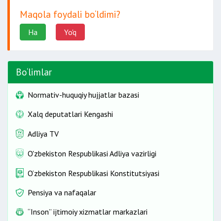
Maqola foydali bo‘ldimi?
Ha
Yo'q
Bo‘limlar
Normativ-huquqiy hujjatlar bazasi
Xalq deputatlari Kengashi
Adliya TV
saylovchilarning
O'zbekiston Respublikasi Adliya vazirligi
o‘sha ro‘yxatlari bo‘yicha o‘tkaziladi.
O‘zbekiston Respublikasi Konstitutsiyasi
Pensiya va nafaqalar
40 kun ichida o‘tkaziladi.
“Inson” ijtimoiy xizmatlar markazlari
Qonunchilik palatasi deputatlarining va