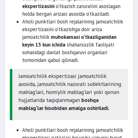
ekspertizasini
o‘tkazish zaruratini asoslagan
holda bergan arizasi asosida o‘tkaziladi.
Aholi punktlari bosh rejalarining jamoatchilik
ekspertizasini o‘tkazishga doir ariza
jamoatchilik
muhokamasi o‘tkazilganidan
keyin 15 kun ichida
shaharsozlik faoliyati
sohasidagi davlat boshqaruvi organlari
tomonidan qabul qilinadi.
Jamoatchilik ekspertizasi jamoatchilik
asosida, jamoatchilik nazorati sub’ektlarining
mablag‘lari, homiylik mablag‘lari yoki qonun
hujjatlarida taqiqlanmagan
boshqa
mablag‘lar hisobidan amalga oshiriladi.
Aholi punktlari bosh rejalarining jamoatchilik
ekspertizasi natijalari bo‘yicha yakuniy hujjat