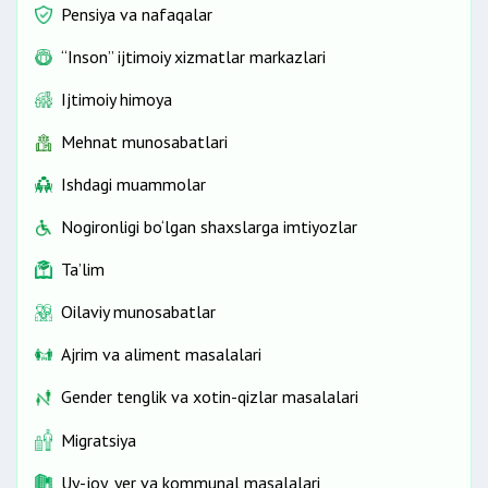
Pensiya va nafaqalar
“Inson” ijtimoiy xizmatlar markazlari
Ijtimoiy himoya
Mehnat munosabatlari
Ishdagi muammolar
Nogironligi bo‘lgan shaxslarga imtiyozlar
Ta’lim
Oilaviy munosabatlar
Ajrim va aliment masalalari
Gender tenglik va xotin-qizlar masalalari
Migratsiya
Uy-joy, yer va kommunal masalalari