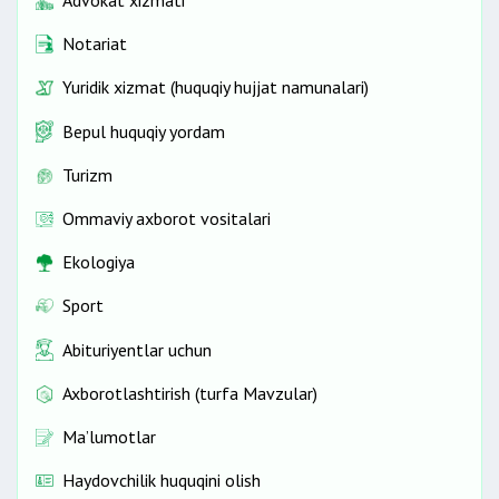
Advokat xizmati
Notariat
Yuridik xizmat (huquqiy hujjat namunalari)
Bepul huquqiy yordam
Turizm
Ommaviy axborot vositalari
Ekologiya
Sport
Abituriyentlar uchun
Axborotlashtirish (turfa Mavzular)
Ma’lumotlar
Haydovchilik huquqini olish