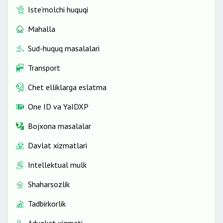
Iste’molchi huquqi
Mahalla
Sud-huquq masalalari
Transport
Chet elliklarga eslatma
One ID vа YaIDXP
Bojxona masalalar
Davlat xizmatlari
Intellektual mulk
Shaharsozlik
Tadbirkorlik