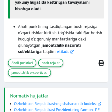
yakuniy hujjatida keltirilgan tavsiyalarni
hisobga oladi.
Aholi punktining tasdiqlangan bosh rejasiga
o‘zgartirishlar kiritish to‘g‘risida takliflar berish
huquqi o‘z qonuniy manfaatlariga daxl
qilinayotgan
jamoatchilik nazorati
sub’ektlariga
taqdim
etiladi.
Aholi punktlari
bosh rejalar
jamoatchilik ekspertizasi
Normativ hujjatlar
O‘zbekiston Respublikasining shaharsozlik kodeksi
O‘zbekiston Respublikasi Prezidentining farmoni. PF-