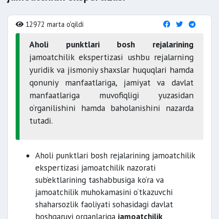
12972 marta o'qildi
Aholi punktlari bosh rejalarining
jamoatchilik ekspertizasi ushbu rejalarning
yuridik va jismoniy shaxslar huquqlari hamda
qonuniy manfaatlariga, jamiyat va davlat
manfaatlariga muvofiqligi yuzasidan
o‘rganilishini hamda baholanishini nazarda
tutadi.
Aholi punktlari bosh rejalarining jamoatchilik
ekspertizasi jamoatchilik nazorati
sub’ektlarining tashabbusiga ko‘ra va
jamoatchilik muhokamasini o‘tkazuvchi
shaharsozlik faoliyati sohasidagi davlat
boshqaruvi organlariga
jamoatchilik