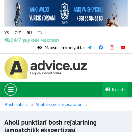
ЎЗ
O‘Z
RU
EN
24/7 ҳуқуқий маслаҳат
Maxsus imkoniyatlar
Kirish
Bosh sahifa
Shaharsozlik masalalari
Aholi punktlari bosh 
Aholi punktlari bosh rejalarining
jamoatchilik ekspertizasi