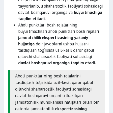
tayyorlanib, u shaharsozlik faoliyati sohasidagi
davlat boshqaruvi organiga va
buyurtmachiga
taqdim etiladi.
Aholi punktlari bosh rejalarining
buyurtmachilari aholi punktlari bosh rejalari
jamoatchilik ekspertizasining yakuniy
hujjatiga
doir javoblarni ushbu hujjatni
tasdiqlash to‘g‘risida uzil-kesil qaror qabul
qiluvchi shaharsozlik faoliyati sohasidagi
davlat boshqaruvi organiga taqdim etadi.
Aholi punktlarining bosh rejalarini
tasdiqlash to‘g‘risida uzil-kesil qaror qabul
qiluvchi shaharsozlik faoliyati sohasidagi
davlat boshqaruvi organi o‘tkazilgan
jamoatchilik muhokamasi natijalari bilan bir
qatorda jamoatchilik
ekspertizasining