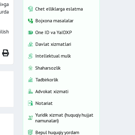
i»ga
Chet elliklarga eslatma
urda
Bojxona masalalar
ilish
One ID vа YaIDXP
Davlat xizmatlari
Intellektual mulk
Shaharsozlik
Tadbirkorlik
Advokat xizmati
Notariat
Yuridik xizmat (huquqiy hujjat
namunalari)
Bepul huquqiy yordam