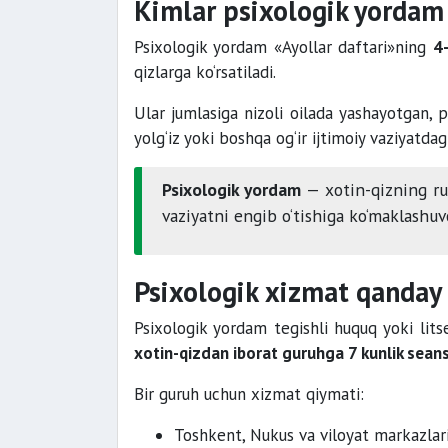
Kimlar psixologik yordam
Psixologik yordam «Ayollar daftari»ning
4
qizlarga ko‘rsatiladi.
Ular jumlasiga nizoli oilada yashayotgan, 
yolg‘iz yoki boshqa og‘ir ijtimoiy vaziyatdag
Psixologik yordam
— xotin-qizning ruh
vaziyatni engib o‘tishiga ko‘maklashuv
Psixologik xizmat qanday k
Psixologik yordam tegishli huquq yoki lit
xotin-qizdan iborat guruhga 7 kunlik seans
Bir guruh uchun xizmat qiymati:
Toshkent, Nukus va viloyat markazla