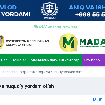
24/7 ҳуқуқий маслаҳат
tlar
Byurolar
Қонунчиликдаги янгиликлар
Pro bono
llar daftari” orqali psixologik va huquqiy yordam olish
k va huquqiy yordam olish