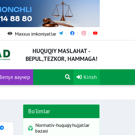
Maxsus imkoniyatlar
HUQUQIY MASLAHAT -
BEPUL,TEZKOR, HAMMAGA!
Бепул ваучер
Kirish
Bo‘limlar
Normativ-huquqiy hujjatlar
bazasi