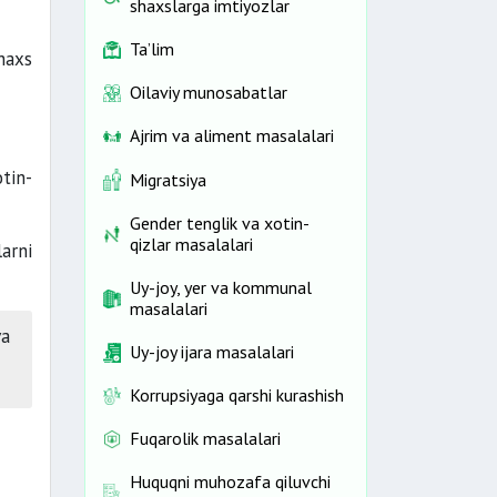
shaxslarga imtiyozlar
Ta’lim
haxs
Oilaviy munosabatlar
Ajrim va aliment masalalari
otin-
Migratsiya
Gender tenglik va xotin-
qizlar masalalari
arni
Uy-joy, yer va kommunal
masalalari
va
Uy-joy ijara masalalari
Korrupsiyaga qarshi kurashish
Fuqarolik masalalari
Huquqni muhozafa qiluvchi