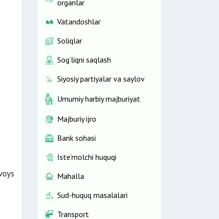
organlar
Vatandoshlar
Soliqlar
Sog‘liqni saqlash
Siyosiy partiyalar va saylov
Umumiy harbiy majburiyat
Majburiy ijro
Bank sohasi
Iste’molchi huquqi
voys
Mahalla
Sud-huquq masalalari
Transport