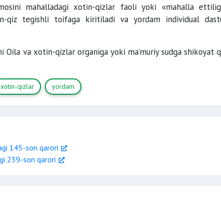
sini mahalladagi xotin-qizlar faoli yoki «mahalla ettilig
in-qiz tegishli toifaga kiritiladi va yordam individual dast
i Oila va xotin-qizlar organiga yoki ma’muriy sudga shikoyat q
xotin-qizlar
yordam
gi 145-son qarori
i 239-son qarori