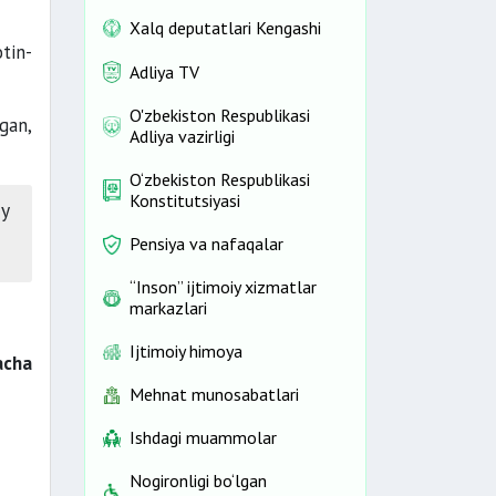
Xalq deputatlari Kengashi
tin-
Adliya TV
O'zbekiston Respublikasi
gan,
Adliya vazirligi
O‘zbekiston Respublikasi
Konstitutsiyasi
iy
Pensiya va nafaqalar
“Inson” ijtimoiy xizmatlar
markazlari
Ijtimoiy himoya
acha
Mehnat munosabatlari
Ishdagi muammolar
Nogironligi bo‘lgan