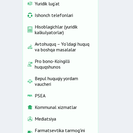
Yuridik lug‘at
Ishonch telefonlari
Hisoblagichlar (yuridik
kalkulyatorlar)
Avtohuquq – Yo‘ldagi huquq
va boshqa masalalar
Pro bono-Ko‘ngilli
huquqshunos
Bepul huquqiy yordam
vaucheri
PSEA
Kommunal xizmatlar
Mediatsiya
Farmatsevtika tarmog'ini