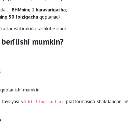
rida —
BHMning 1 baravarigacha
;
ing 50 foizigacha
qoplanadi.
tlar ishtirokida tashkil etiladi.
b berilishi mumkin?
;
qoplanishi mumkin.
» tavsiyasi va
platformasida shakllangan in
billing.sud.uz
?