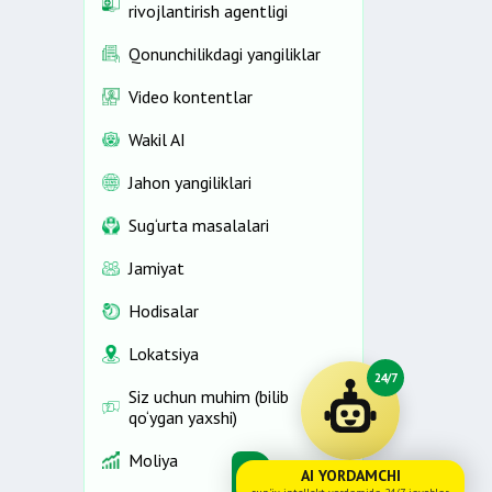
rivojlantirish agentligi
Qonunchilikdagi yangiliklar
Video kontentlar
Wakil AI
Jahon yangiliklari
Sug‘urta masalalari
Jamiyat
Hodisalar
Lokatsiya
24/7
Siz uchun muhim (bilib
qo‘ygan yaxshi)
Moliya
AI YORDAMCHI