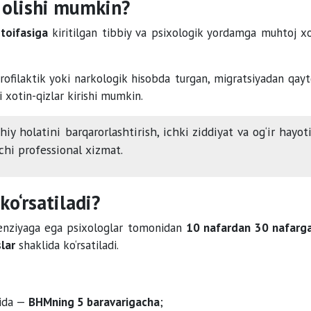
 olishi mumkin?
-toifasiga
kiritilgan tibbiy va psixologik yordamga muhtoj xo
profilaktik yoki narkologik hisobda turgan, migratsiyadan qayt
i xotin-qizlar kirishi mumkin.
iy holatini barqarorlashtirish, ichki ziddiyat va og‘ir hayot
chi professional xizmat.
o‘rsatiladi?
senziyaga ega psixologlar tomonidan
10 nafardan 30 nafarg
lar
shaklida ko‘rsatiladi.
rida —
BHMning 5 baravarigacha
;