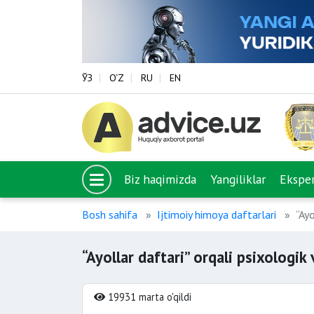
ЎЗ
O‘Z
RU
EN
Biz haqimizda
Yangiliklar
Eksper
Bosh sahifa
Ijtimoiy himoya daftarlari
“Ayo
“Ayollar daftari” orqali psixologi
19931 marta o'qildi