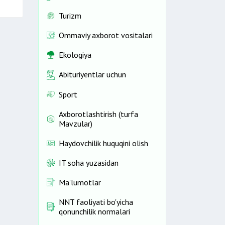
Turizm
Ommaviy axborot vositalari
Ekologiya
Abituriyentlar uchun
Sport
Axborotlashtirish (turfa
Mavzular)
Haydovchilik huquqini olish
IT soha yuzasidan
Ma’lumotlar
NNT faoliyati bo'yicha
qonunchilik normalari