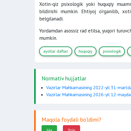
Xotin-qiz psixologik yoki huquqiy muammo
bildirishi mumkin. Ehtiyoj o‘rganilib, xot
belgilanadi.
Yordamdan asossiz rad etilsa, yuqori turuvch
mumkin.
ayollar daftari
huquqiy
psixologik
Normativ hujjatlar
Vazirlar Mahkamasining 2022-yil 31-martda
Vazirlar Mahkamasining 2026-yil 12-maydag
Maqola foydali bo‘ldimi?
Ha
Yo'q