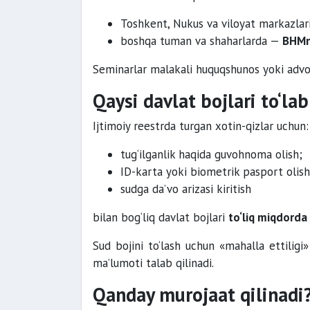
Toshkent, Nukus va viloyat markazla
boshqa tuman va shaharlarda —
BHMn
Seminarlar malakali huquqshunos yoki advoka
Qaysi davlat bojlari to‘la
Ijtimoiy reestrda turgan xotin-qizlar uchun:
tug‘ilganlik haqida guvohnoma olish;
ID-karta yoki biometrik pasport olish
sudga da’vo arizasi kiritish
bilan bog‘liq davlat bojlari
to‘liq miqdorda
Sud bojini to‘lash uchun «mahalla ettiligi
ma’lumoti talab qilinadi.
Qanday murojaat qilinadi