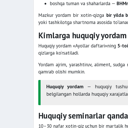
boshqa tuman va shaharlarda —
BHMn
Mazkur yordam bir xotin-qizga
bir yilda 
yoki tashkilotga shartnoma asosida to‘lanad
Kimlarga huquqiy yordam 
Huquqiy yordam «Ayollar daftari»ning
5-to
qizlarga ko‘rsatiladi.
Yordam ajrim, yarashtiruv, aliment, sudga 
qamrab olishi mumkin.
Huquqiy yordam
— huquqiy tushunti
belgilangan hollarda huquqiy xarajatla
Huquqiy seminarlar qanday
10–30 nafar xotin-qiz uchun bir martalik hu