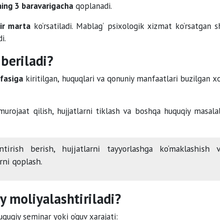
ing 3 baravarigacha
qoplanadi.
bir marta
ko‘rsatiladi. Mablag‘ psixologik xizmat ko‘rsatgan s
i.
beriladi?
ifasiga
kiritilgan, huquqlari va qonuniy manfaatlari buzilgan x
murojaat qilish, hujjatlarni tiklash va boshqa huquqiy masalal
rish berish, hujjatlarni tayyorlashga ko‘maklashish 
rni qoplash.
 moliyalashtiriladi?
quqiy seminar yoki o‘quv xarajati: