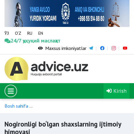
ЎЗ
O‘Z
RU
EN
24/7 ҳуқуқий маслаҳат
Maxsus imkoniyatlar
Kirish
Bosh sahifa
Nogironligi bo‘lgan shaxslarning ijtimoiy himoyasi
Nogironligi bo‘lgan shaxslarning ijtimoiy
himoyasi