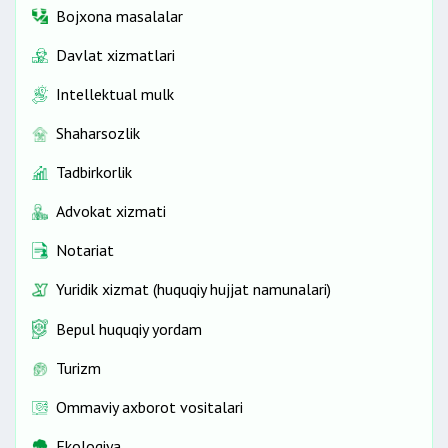
Bojxona masalalar
Davlat xizmatlari
Intellektual mulk
Shaharsozlik
Tadbirkorlik
Advokat xizmati
Notariat
Yuridik xizmat (huquqiy hujjat namunalari)
Bepul huquqiy yordam
Turizm
Ommaviy axborot vositalari
Ekologiya