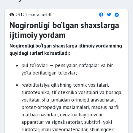
23121 marta o'qildi
Nogironligi bo‘lgan shaxslarga
ijtimoiy yordam
Nogironligi bo‘lgan shaxslarga ijtimoiy yordamning
quyidagi turlari ko‘rsatiladi:
pul to‘lovlari — pensiyalar, nafaqalar va bir
yo‘la beriladigan to‘lovlar;
reabilitatsiya qilishning texnik vositalari,
surdotexnika, tiflotexnika vositalari va boshqa
vositalar, shu jumladan o‘rindiqli aravachalar,
protez-ortopediya moslamalari, maxsus harfli
matbaa nashrlari, ovoz kuchaytiruvchi
apparatlar va signalizatorlar, subtitrli yoki
surdotarjimali videomateriallar, shuningdek