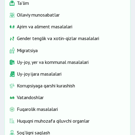
Ta’lim
Oilaviy munosabatlar
Ajrim va aliment masalalari
Gender tenglik va xotin-qizlar masalalari
Migratsiya
Uy-joy, yer va kommunal masalalari
Uy-joy ijara masalalari
Korrupsiyaga qarshi kurashish
Vatandoshlar
Fuqarolik masalalari
Huquqni muhozafa qiluvchi organlar
Sog‘liqni saqlash