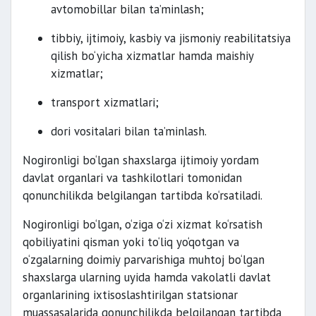
avtomobillar bilan ta’minlash;
tibbiy, ijtimoiy, kasbiy va jismoniy reabilitatsiya
qilish bo‘yicha xizmatlar hamda maishiy
xizmatlar;
transport xizmatlari;
dori vositalari bilan ta’minlash.
Nogironligi bo‘lgan shaxslarga ijtimoiy yordam
davlat organlari va tashkilotlari tomonidan
qonunchilikda belgilangan tartibda ko‘rsatiladi.
Nogironligi bo‘lgan, o‘ziga o‘zi xizmat ko‘rsatish
qobiliyatini qisman yoki to‘liq yo‘qotgan va
o‘zgalarning doimiy parvarishiga muhtoj bo‘lgan
shaxslarga ularning uyida hamda vakolatli davlat
organlarining ixtisoslashtirilgan statsionar
muassasalarida qonunchilikda belgilangan tartibda