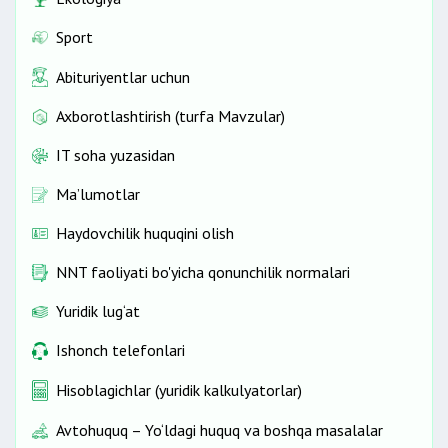
Sport
Abituriyentlar uchun
Axborotlashtirish (turfa Mavzular)
IT soha yuzasidan
Ma’lumotlar
Haydovchilik huquqini olish
NNT faoliyati bo'yicha qonunchilik normalari
Yuridik lug‘at
Ishonch telefonlari
Hisoblagichlar (yuridik kalkulyatorlar)
Avtohuquq – Yo‘ldagi huquq va boshqa masalalar