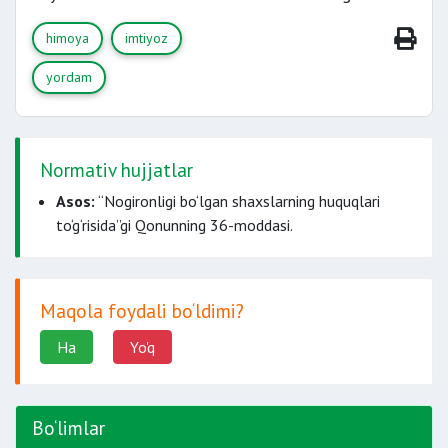
himoya
imtiyoz
yordam
Normativ hujjatlar
Asos:
“Nogironligi bo‘lgan shaxslarning huquqlari
to‘g‘risida”gi Qonunning 36-moddasi.
Maqola foydali bo‘ldimi?
Ha
Yo'q
Bo‘limlar