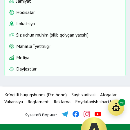
Jamiyat
Hodisalar
Lokatsiya
Siz uchun muhim (bilib qo‘ygan yaxshi)
Mahalla “yettiligi”
Moliya
Dayjestlar
Ko‘ngilli huquqshunos (Pro bono)
Sayt xaritasi
Aloqalar
Vakansiya
Reglament
Reklama
Foydalanish shartlari
24/7
Кузатиб боринг: