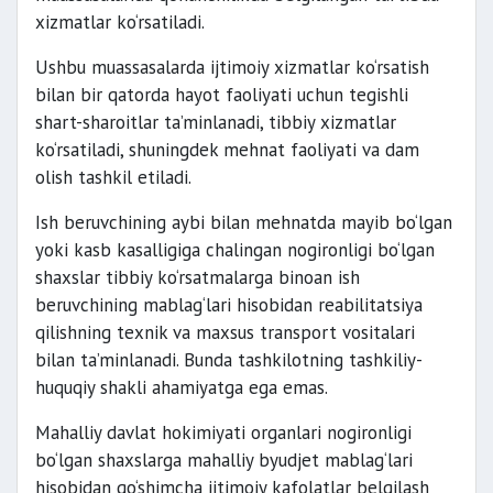
xizmatlar ko‘rsatiladi.
Ushbu muassasalarda ijtimoiy xizmatlar ko‘rsatish
bilan bir qatorda hayot faoliyati uchun tegishli
shart-sharoitlar ta’minlanadi, tibbiy xizmatlar
ko‘rsatiladi, shuningdek mehnat faoliyati va dam
olish tashkil etiladi.
Ish beruvchining aybi bilan mehnatda mayib bo‘lgan
yoki kasb kasalligiga chalingan nogironligi bo‘lgan
shaxslar tibbiy ko‘rsatmalarga binoan ish
beruvchining mablag‘lari hisobidan reabilitatsiya
qilishning texnik va maxsus transport vositalari
bilan ta’minlanadi. Bunda tashkilotning tashkiliy-
huquqiy shakli ahamiyatga ega emas.
Mahalliy davlat hokimiyati organlari nogironligi
bo‘lgan shaxslarga mahalliy byudjet mablag‘lari
hisobidan qo‘shimcha ijtimoiy kafolatlar belgilash