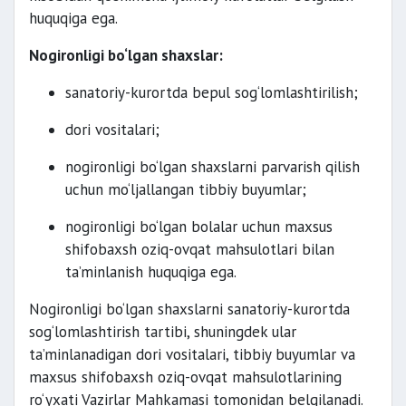
huquqiga ega.
Nogironligi bo‘lgan shaxslar:
sanatoriy-kurortda bepul sog‘lomlashtirilish;
dori vositalari;
nogironligi bo‘lgan shaxslarni parvarish qilish
uchun mo‘ljallangan tibbiy buyumlar;
nogironligi bo‘lgan bolalar uchun maxsus
shifobaxsh oziq-ovqat mahsulotlari bilan
ta’minlanish huquqiga ega.
Nogironligi bo‘lgan shaxslarni sanatoriy-kurortda
sog‘lomlashtirish tartibi, shuningdek ular
ta’minlanadigan dori vositalari, tibbiy buyumlar va
maxsus shifobaxsh oziq-ovqat mahsulotlarining
ro‘yxati Vazirlar Mahkamasi tomonidan belgilanadi.