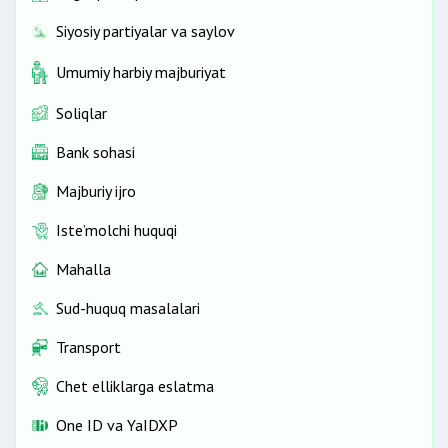
Siyosiy partiyalar va saylov
Umumiy harbiy majburiyat
Soliqlar
Bank sohasi
Majburiy ijro
Iste’molchi huquqi
Mahalla
Sud-huquq masalalari
Transport
Chet elliklarga eslatma
One ID vа YaIDXP