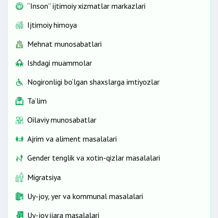
“Inson” ijtimoiy xizmatlar markazlari
Ijtimoiy himoya
Mehnat munosabatlari
Ishdagi muammolar
Nogironligi bo‘lgan shaxslarga imtiyozlar
Ta’lim
Oilaviy munosabatlar
Ajrim va aliment masalalari
Gender tenglik va xotin-qizlar masalalari
Migratsiya
Uy-joy, yer va kommunal masalalari
Uy-joy ijara masalalari