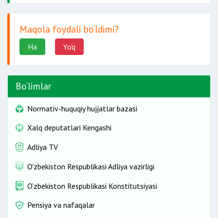
Maqola foydali bo‘ldimi?
Ha
Yo'q
Bo‘limlar
Normativ-huquqiy hujjatlar bazasi
Xalq deputatlari Kengashi
Adliya TV
O'zbekiston Respublikasi Adliya vazirligi
O‘zbekiston Respublikasi Konstitutsiyasi
Pensiya va nafaqalar