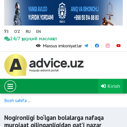
ЎЗ
O‘Z
RU
EN
24/7 ҳуқуқий маслаҳат
Maxsus imkoniyatlar
Kirish
Bosh sahifa
Nogironligi bo‘lgan shaxslarning ijtimoiy himoyasi
Nogironligi bo‘lgan bolalarga nafaqa
murojaat qilinganligidan qat’i nazar