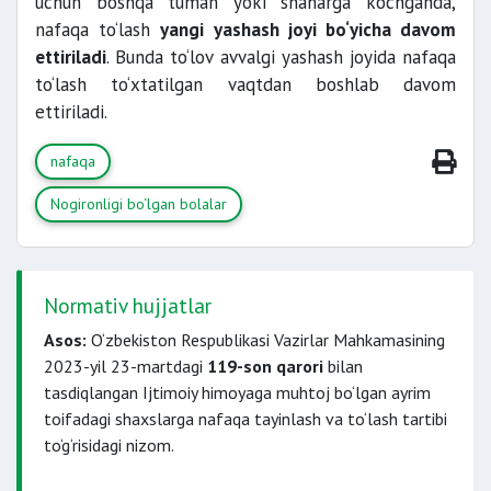
uchun boshqa tuman yoki shaharga ko‘chganda,
nafaqa to‘lash
yangi yashash joyi bo‘yicha davom
ettiriladi
. Bunda to‘lov avvalgi yashash joyida nafaqa
to‘lash to‘xtatilgan vaqtdan boshlab davom
ettiriladi.
nafaqa
Nogironligi bo‘lgan bolalar
Normativ hujjatlar
Asos:
O‘zbekiston Respublikasi Vazirlar Mahkamasining
2023-yil 23-martdagi
119-son qarori
bilan
tasdiqlangan Ijtimoiy himoyaga muhtoj bo‘lgan ayrim
toifadagi shaxslarga nafaqa tayinlash va to‘lash tartibi
to‘g‘risidagi nizom.