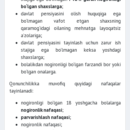
bo‘lgan shaxslarga
;
davlat pensiyasini olish huquqiga ega
bo‘lmagan vafot etgan shaxsning
qaramog‘idagi oilaning mehnatga layoqatsiz
a’zolariga;
davlat pensiyasini tayinlash uchun zarur ish
stajiga ega bo‘lmagan keksa yoshdagi
shaxslarga;
bolalikdan nogironligi bo‘lgan farzandi bor yoki
bo‘lgan onalarga.
Qonunchilikka muvofiq quyidagi nafaqalar
tayinlanadi:
nogironligi bo‘lgan 18 yoshgacha bolalarga
nogironlik nafaqasi
;
parvarishlash nafaqasi
;
nogironlik nafaqasi;