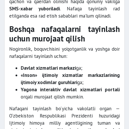
qachon va qaerdan olinishi haqida qonuniy vakilga
SMS-xabar yuboriladi
. Nafaqa tayinlash rad
etilganda esa rad etish sabablari ma’lum qilinadi.
Boshqa nafaqalarni tayinlash
uchun murojaat qilish
Nogironlik, boquvchisini yo‘qotganlik va yoshga doir
nafaqalarni tayinlash uchun:
Davlat xizmatlari markazi
ga;
«Inson» ijtimoiy xizmatlar markazlarining
ijtimoiy xodimlar guruhlari
ga;
Yagona interaktiv davlat xizmatlari portali
orqali murojaat qilish mumkin.
Nafaqani tayinlash bo‘yicha vakolatli organ —
O‘zbekiston Respublikasi Prezidenti huzuridagi
Ijtimoiy himoya milliy agentligining tuman va