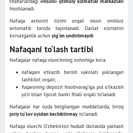
shaharlardagi
«Inson» ijtimoiy xizmatlar markazlari
hisoblanadi.
Nafaqa axborot tizimi orqali inson omilisiz
avtomatik tarzda tayinlanadi. Davlat xizmatini
ko‘rsatganlik uchun
yig‘im undirilmaydi
.
Nafaqani to‘lash tartibi
Nafaqalar nafaqa oluvchining xohishiga ko‘ra:
nafaqani etkazib berish vakolati yuklangan
tashkilot orqali;
fuqaroning depozit hisobvarag‘iga pul o‘tkazish
yo‘li bilan tijorat banki filiali orqali to‘lanadi.
Nafaqalar har oyda belgilangan muddatlarda, biroq
joriy to‘lov oyidan kechiktirmay
to‘lanadi.
Nafaqa oluvchi O‘zbekiston hududi doirasida yashash