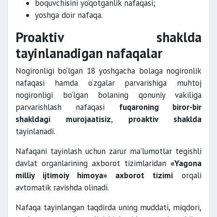
boquvchisini yo‘qotganlik nafaqasi;
yoshga doir nafaqa.
Proaktiv shaklda
tayinlanadigan nafaqalar
Nogironligi bo‘lgan 18 yoshgacha bolaga nogironlik
nafaqasi hamda o‘zgalar parvarishiga muhtoj
nogironligi bo‘lgan bolaning qonuniy vakiliga
parvarishlash nafaqasi
fuqaroning biror-bir
shakldagi murojaatisiz, proaktiv shaklda
tayinlanadi.
Nafaqani tayinlash uchun zarur ma’lumotlar tegishli
davlat organlarining axborot tizimlaridan
«Yagona
milliy ijtimoiy himoya» axborot tizimi
orqali
avtomatik ravishda olinadi.
Nafaqa tayinlangan taqdirda uning muddati, miqdori,