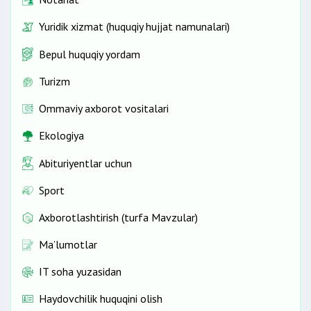
Yuridik xizmat (huquqiy hujjat namunalari)
Bepul huquqiy yordam
Turizm
Ommaviy axborot vositalari
Ekologiya
Abituriyentlar uchun
Sport
Axborotlashtirish (turfa Mavzular)
Ma’lumotlar
IT soha yuzasidan
Haydovchilik huquqini olish