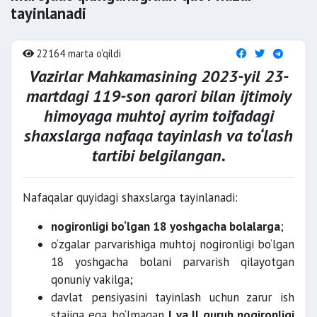
tayinlanadi
22164 marta o'qildi
Vazirlar Mahkamasining 2023-yil 23-
martdagi
119-son qarori
bilan ijtimoiy
himoyaga muhtoj ayrim toifadagi
shaxslarga nafaqa tayinlash va to‘lash
tartibi belgilangan.
Nafaqalar quyidagi shaxslarga tayinlanadi:
nogironligi bo‘lgan 18 yoshgacha bolalarga
;
o‘zgalar parvarishiga muhtoj nogironligi bo‘lgan
18 yoshgacha bolani parvarish qilayotgan
qonuniy vakilga;
davlat pensiyasini tayinlash uchun zarur ish
stajiga ega bo‘lmagan
I va II guruh nogironligi