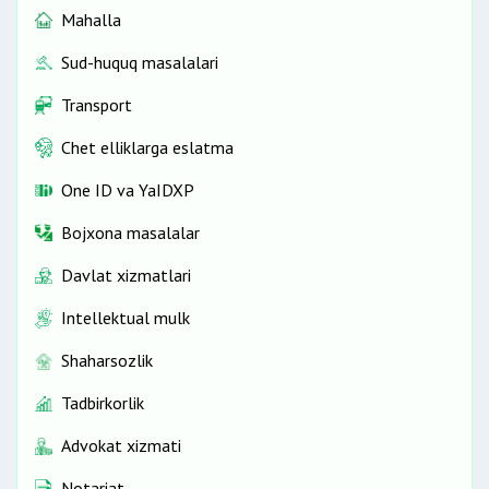
Mahalla
Sud-huquq masalalari
Transport
Chet elliklarga eslatma
One ID vа YaIDXP
Bojxona masalalar
Davlat xizmatlari
Intellektual mulk
Shaharsozlik
Tadbirkorlik
Advokat xizmati
Notariat