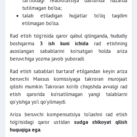
tartibdagi reabilitatsiya dasturida nazarda
tutilmagan bo‘lsa;
talab etiladigan hujjatlar to‘liq taqdim
etilmagan bo‘lsa.
Rad etish to‘g‘risida qaror qabul qilinganda, hududiy
boshqarma
3 ish kuni ichida
rad etishning
asoslangan sabablarini ko‘rsatgan holda ariza
beruvchiga yozma javob yuboradi.
Rad etish sabablari bartaraf etilgandan keyin ariza
beruvchi Maxsus komissiyaga takroran murojaat
qilishi mumkin. Takroran ko‘rib chiqishda avvalgi rad
etish qarorida ko‘rsatilmagan yangi talablarni
qo‘yishga yo‘l qo‘yilmaydi.
Ariza beruvchi kompensatsiya to‘lashni rad etish
to‘g‘risidagi qaror ustidan
sudga shikoyat qilish
huquqiga ega
.