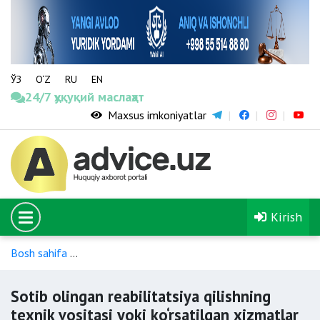
ЎЗ
O‘Z
RU
EN
24/7 ҳуқуқий маслаҳат
Maxsus imkoniyatlar
Kirish
Bosh sahifa
Nogironligi bo‘lgan shaxslarning ijtimoiy himoyasi
Sotib olingan reabilitatsiya qilishning
texnik vositasi yoki ko‘rsatilgan xizmatlar