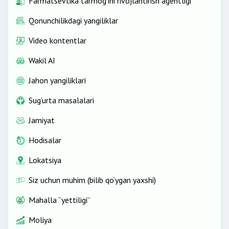
Farmatsevtika tarmog'ini rivojlantirish agentligi
Qonunchilikdagi yangiliklar
Video kontentlar
Wakil AI
Jahon yangiliklari
Sug‘urta masalalari
Jamiyat
Hodisalar
Lokatsiya
Siz uchun muhim (bilib qo‘ygan yaxshi)
Mahalla “yettiligi”
Moliya