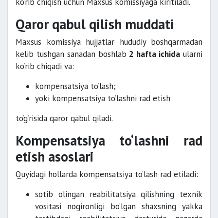
ko‘rib chiqish uchun Maxsus komissiyaga kiritiladi.
Qaror qabul qilish muddati
Maxsus komissiya hujjatlar hududiy boshqarmadan
kelib tushgan sanadan boshlab
2 hafta ichida
ularni
ko‘rib chiqadi va:
kompensatsiya to‘lash;
yoki kompensatsiya to‘lashni rad etish
to‘g‘risida qaror qabul qiladi.
Kompensatsiya to‘lashni rad
etish asoslari
Quyidagi hollarda kompensatsiya to‘lash rad etiladi:
sotib olingan reabilitatsiya qilishning texnik
vositasi nogironligi bo‘lgan shaxsning yakka