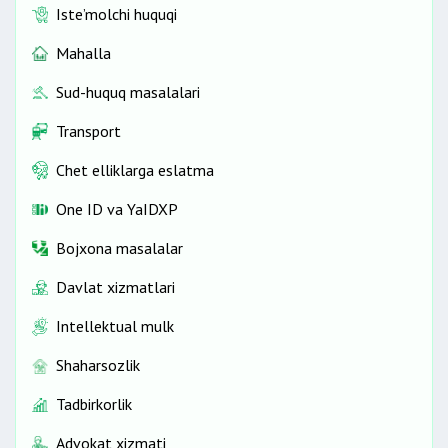
Iste’molchi huquqi
Mahalla
Sud-huquq masalalari
Transport
Chet elliklarga eslatma
One ID vа YaIDXP
Bojxona masalalar
Davlat xizmatlari
Intellektual mulk
Shaharsozlik
Tadbirkorlik
Advokat xizmati