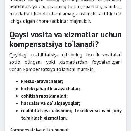
reabilitatsiya choralarining turlari, shakllari, hajmlari,
muddatlari hamda ularni amalga oshirish tartibini o‘z
ichiga olgan chora-tadbirlar majmuidir.
Qaysi vosita va xizmatlar uchun
kompensatsiya to‘lanadi?
Quyidagi reabilitatsiya qilishning texnik vositalari
sotib olingani yoki xizmatlardan foydalanilgani
uchun kompensatsiya to‘lanishi mumkin:
kreslo-aravachalar;
kichik gabaritli aravachalar;
eshitish moslamalari;
hassalar va qo‘ltiqtayoqlar;
reabilitatsiya qilishning texnik vositasini joriy
ta’mirlash xizmatlari.
Kompensatsiya olish huquqi: