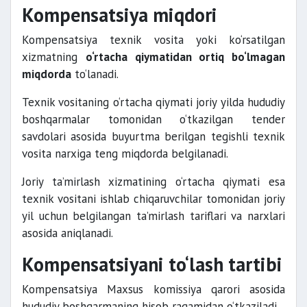
Kompensatsiya miqdori
Kompensatsiya texnik vosita yoki ko‘rsatilgan
xizmatning
o‘rtacha qiymatidan ortiq bo‘lmagan
miqdorda
to‘lanadi.
Texnik vositaning o‘rtacha qiymati joriy yilda hududiy
boshqarmalar tomonidan o‘tkazilgan tender
savdolari asosida buyurtma berilgan tegishli texnik
vosita narxiga teng miqdorda belgilanadi.
Joriy ta’mirlash xizmatining o‘rtacha qiymati esa
texnik vositani ishlab chiqaruvchilar tomonidan joriy
yil uchun belgilangan ta’mirlash tariflari va narxlari
asosida aniqlanadi.
Kompensatsiyani to‘lash tartibi
Kompensatsiya Maxsus komissiya qarori asosida
hududiy boshqarmaning hisob raqamidan o‘tkaziladi.