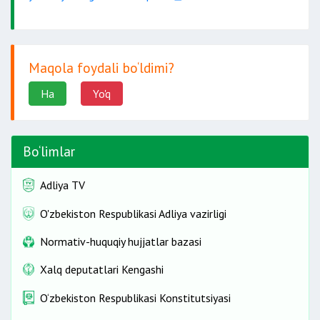
Maqola foydali bo‘ldimi?
Ha
Yo'q
Bo‘limlar
Adliya TV
O'zbekiston Respublikasi Adliya vazirligi
Normativ-huquqiy hujjatlar bazasi
Xalq deputatlari Kengashi
O‘zbekiston Respublikasi Konstitutsiyasi