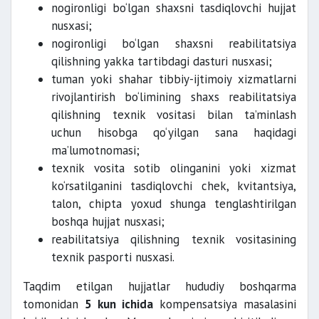
nogironligi bo‘lgan shaxsni tasdiqlovchi hujjat
nusxasi;
nogironligi bo‘lgan shaxsni reabilitatsiya
qilishning yakka tartibdagi dasturi nusxasi;
tuman yoki shahar tibbiy-ijtimoiy xizmatlarni
rivojlantirish bo‘limining shaxs reabilitatsiya
qilishning texnik vositasi bilan ta’minlash
uchun hisobga qo‘yilgan sana haqidagi
ma’lumotnomasi;
texnik vosita sotib olinganini yoki xizmat
ko‘rsatilganini tasdiqlovchi chek, kvitantsiya,
talon, chipta yoxud shunga tenglashtirilgan
boshqa hujjat nusxasi;
reabilitatsiya qilishning texnik vositasining
texnik pasporti nusxasi.
Taqdim etilgan hujjatlar hududiy boshqarma
tomonidan
5 kun ichida
kompensatsiya masalasini