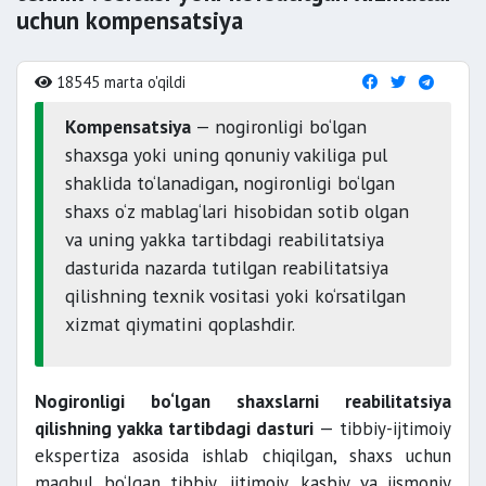
uchun kompensatsiya
18545 marta o'qildi
Kompensatsiya
— nogironligi bo‘lgan
shaxsga yoki uning qonuniy vakiliga pul
shaklida to‘lanadigan, nogironligi bo‘lgan
shaxs o‘z mablag‘lari hisobidan sotib olgan
va uning yakka tartibdagi reabilitatsiya
dasturida nazarda tutilgan reabilitatsiya
qilishning texnik vositasi yoki ko‘rsatilgan
xizmat qiymatini qoplashdir.
Nogironligi bo‘lgan shaxslarni reabilitatsiya
qilishning yakka tartibdagi dasturi
— tibbiy-ijtimoiy
ekspertiza asosida ishlab chiqilgan, shaxs uchun
maqbul bo‘lgan tibbiy, ijtimoiy, kasbiy va jismoniy