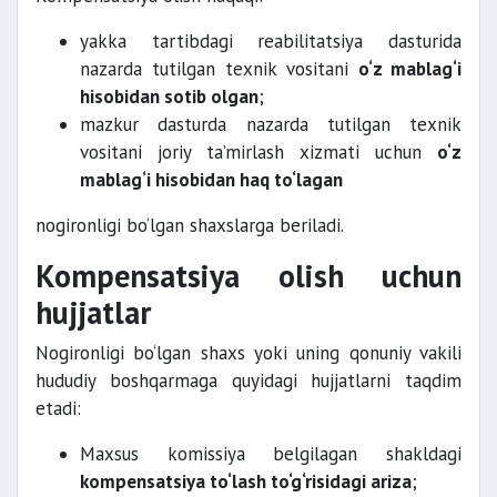
yakka tartibdagi reabilitatsiya dasturida
nazarda tutilgan texnik vositani
o‘z mablag‘i
hisobidan sotib olgan
;
mazkur dasturda nazarda tutilgan texnik
vositani joriy ta’mirlash xizmati uchun
o‘z
mablag‘i hisobidan haq to‘lagan
nogironligi bo‘lgan shaxslarga beriladi.
Kompensatsiya olish uchun
hujjatlar
Nogironligi bo‘lgan shaxs yoki uning qonuniy vakili
hududiy boshqarmaga quyidagi hujjatlarni taqdim
etadi:
Maxsus komissiya belgilagan shakldagi
kompensatsiya to‘lash to‘g‘risidagi ariza
;