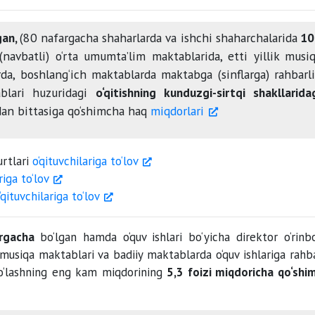
gan,
(80 nafargacha shaharlarda va ishchi shaharchalarida
10
(navbatli) o‘rta umumta’lim maktablarida, etti yillik musi
a, boshlang‘ich maktablarda maktabga (sinflarga) rahbarl
blari huzuridagi
o‘qitishning kunduzgi-sirtqi shakllarida
rdan bittasiga qo‘shimcha haq
miqdorlari
urtlari
o‘qituvchilariga to‘lov
riga to‘lov
‘qituvchilariga to‘lov
argacha
bo‘lgan hamda o‘quv ishlari bo‘yicha direktor o‘rinbo
 musiqa maktablari va badiiy maktablarda o‘quv ishlariga rahba
to‘lashning eng kam miqdorining
5,3 foizi miqdoricha qo‘shi