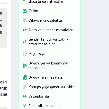
shaxslarga imtiyozlar
Ta’lim
0
qa
Oilaviy munosabatlar
ik
Ajrim va aliment masalalari
gi
Gender tenglik va xotin-
qizlar masalalari
Migratsiya
Uy-joy, yer va kommunal
masalalari
Uy-joy ijara masalalari
sari
Korrupsiyaga qarshi kurashish
rlik
mcha
Vatandoshlar
Fuqarolik masalalari