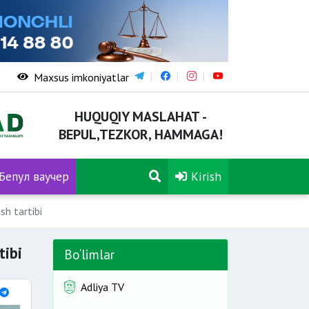
Maxsus imkoniyatlar
HUQUQIY MASLAHAT -
BEPUL,TEZKOR, HAMMAGA!
Бепул ваучер
Kirish
sh tartibi
tibi
Bo‘limlar
Adliya TV