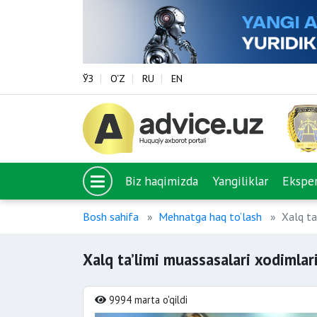
ЎЗ
O‘Z
RU
EN
Biz haqimizda
Yangiliklar
Eksper
Bosh sahifa
Mehnatga haq to‘lash
Xalq ta
Xalq ta’limi muassasalari xodimlari
9994 marta o'qildi