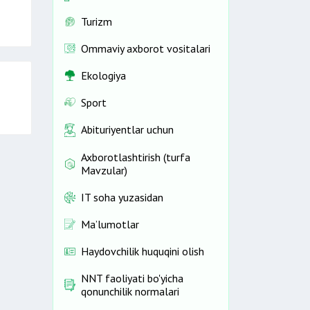
Turizm
Ommaviy axborot vositalari
Ekologiya
Sport
Abituriyentlar uchun
Axborotlashtirish (turfa
Mavzular)
IT soha yuzasidan
Ma’lumotlar
Haydovchilik huquqini olish
NNT faoliyati bo'yicha
qonunchilik normalari