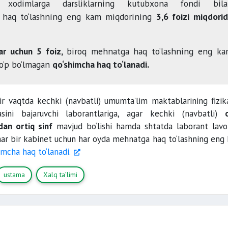
 xodimlarga darsliklarning kutubxona fondi bila
a haq to‘lashning eng kam miqdorining
3,6 foizi miqdori
ar uchun 5 foiz,
biroq mehnatga haq to‘lashning eng k
o‘p bo‘lmagan
qo‘shimcha haq to‘lanadi.
ir vaqtda kechki (navbatli) umumta’lim maktablarining fizik
asini bajaruvchi laborantlariga, agar kechki (navbatli)
an ortiq sinf
mavjud bo‘lishi hamda shtatda laborant lavo
n har bir kabinet uchun har oyda mehnatga haq to‘lashning eng
imcha haq to‘lanadi.
ustama
Xalq ta’limi