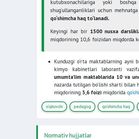
kutubxonachilariga yoki boshqa
shug‘ullanganliklari uchun mehnatg
qo‘shimcha haq to‘lanadi.
Keyingi har bir
1500 nusxa darslikl
miqdorining 10,6 foizidan miqdorda k
Kunduzgi o‘rta maktablarning ayni b
kimyo kabinetlari laboranti vazif
umumta’lim maktablarida 10 va und
nazarda tutilgan bo‘lishi sharti bila
miqdorining
3,6 foizi
miqdorida
qo‘sh
o‘qituvchi
pedagog
qo‘shimcha haq
Normativ hujjatlar