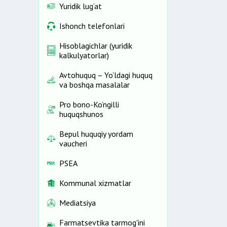
Yuridik lug‘at
Ishonch telefonlari
Hisoblagichlar (yuridik
kalkulyatorlar)
Avtohuquq – Yo‘ldagi huquq
va boshqa masalalar
Pro bono-Ko‘ngilli
huquqshunos
Bepul huquqiy yordam
vaucheri
PSEA
Kommunal xizmatlar
Mediatsiya
Farmatsevtika tarmog'ini