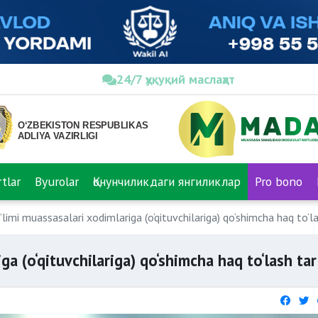
24/7 ҳуқуқий маслаҳат
tlar
Byurolar
Қонунчиликдаги янгиликлар
Pro bono
’limi muassasalari xodimlariga (o‘qituvchilariga) qo‘shimcha haq to‘la
ga (o‘qituvchilariga) qo‘shimcha haq to‘lash tar