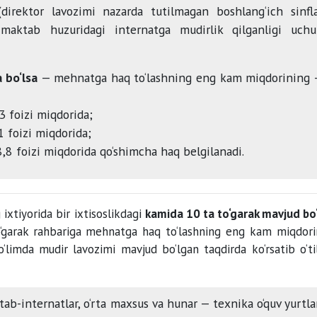
direktor lavozimi nazarda tutilmagan boshlang‘ich sinfl
 maktab huzuridagi internatga mudirlik qilganligi uch
 bo‘lsa
— mehnatga haq to‘lashning eng kam miqdorining
3 foizi miqdorida;
1 foizi miqdorida;
8,8 foizi miqdorida qo‘shimcha haq belgilanadi.
 ixtiyorida bir ixtisoslikdagi
kamida 10 ta to‘garak mavjud bo
‘garak rahbariga mehnatga haq to‘lashning eng kam miqdori
o‘limda mudir lavozimi mavjud bo‘lgan taqdirda ko‘rsatib o‘ti
b-internatlar, o‘rta maxsus va hunar — texnika o‘quv yurtla