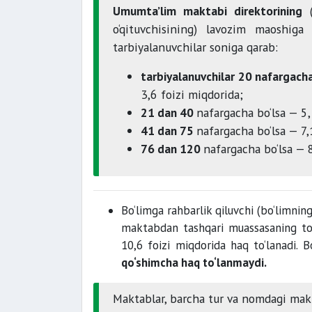
Umumta’lim maktabi direktorining
(
o‘qituvchisining) lavozim maoshiga
tarbiyalanuvchilar soniga qarab:
tarbiyalanuvchilar 20 nafargacha
3,6 foizi miqdorida;
21 dan 40
nafargacha bo‘lsa — 5,
41 dan 75
nafargacha bo‘lsa — 7,
76 dan 120
nafargacha bo‘lsa — 
Bo‘limga rahbarlik qiluvchi (bo‘limning
maktabdan tashqari muassasaning to
10,6 foizi miqdorida haq to‘lanadi. B
qo‘shimcha haq to‘lanmaydi.
Maktablar, barcha tur va nomdagi makta