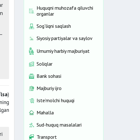
ar
Huquqni muhozafa qiluvchi
un
organlar
Sog‘liqni saqlash
 —
Siyosiy partiyalar va saylov
Umumiy harbiy majburiyat
Soliqlar
Bank sohasi
Majburiy ijro
‘lsa
)
Iste’molchi huquqi
ning
lgan
Mahalla
Sud-huquq masalalari
ri
Transport