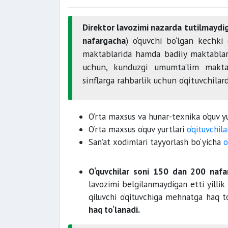
Direktor lavozimi nazarda tutilmaydi
nafargacha
) o‘quvchi bo‘lgan kechki 
maktablarida hamda badiiy maktablard
uchun, kunduzgi umumta’lim makta
sinflarga rahbarlik uchun o‘qituvchila
O‘rta maxsus va hunar-texnika o‘quv y
O‘rta maxsus o‘quv yurtlari
o‘qituvchila
San’at xodimlari tayyorlash bo‘yicha
o
O‘quvchilar soni 150 dan 200 naf
lavozimi belgilanmaydigan etti yillik
qiluvchi o‘qituvchiga mehnatga haq 
haq to‘lanadi.