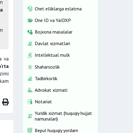
n
Chet elliklarga eslatma
da
One ID vа YaIDXP
am
Bojxona masalalar
Davlat xizmatlari
Intellektual mulk
a va
o‘rta
Shaharsozlik
zimi
Tadbirkorlik
 kam
Advokat xizmati
Notariat
Yuridik xizmat (huquqiy hujjat
namunalari)
Bepul huquqiy yordam