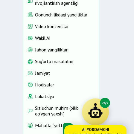
rivojlantirish agentligi
Qonunchilikdagi yangiliklar
Video kontentlar
Wakil AI
Jahon yangiliklari
Sug‘urta masalalari
Jamiyat
Hodisalar
Lokatsiya
24/7
Siz uchun muhim (bilib
qo‘ygan yaxshi)
Mahalla “yettiligi”
AI YORDAMCHI