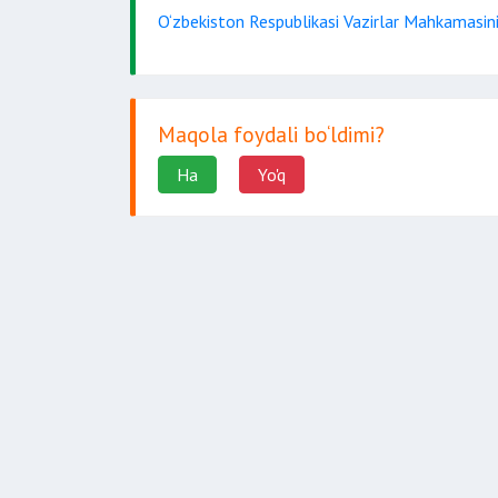
O‘zbekiston Respublikasi Vazirlar Mahkamasini
Maqola foydali bo‘ldimi?
Ha
Yo'q