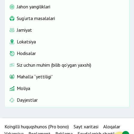
Jahon yangiliklari
Sug‘urta masalalari
Jamiyat
Lokatsiya
Hodisalar
Siz uchun muhim (bilib qo‘ygan yaxshi)
Mahalla “yettiligi”
Moliya
Dayjestlar
Ko‘ngilli huquqshunos (Pro bono)
Sayt xaritasi
Aloqalar
Vakansiya
Reglament
Reklama
Foydalanish shartlari