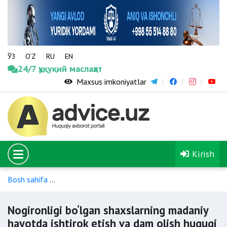
ЎЗ
O‘Z
RU
EN
24/7 ҳуқуқий маслаҳат
Maxsus imkoniyatlar
Kirish
Bosh sahifa
Nogironligi bo‘lgan shaxslarning ijtimoiy himoyasi
Nogironligi bo‘lgan shaxslarning madaniy
hayotda ishtirok etish va dam olish huquqi