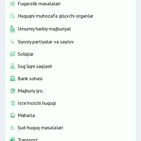
Fuqarolik masalalari
Huquqni muhozafa qiluvchi organlar
Umumiy harbiy majburiyat
Siyosiy partiyalar va saylov
Soliqlar
Sog‘liqni saqlash
Bank sohasi
Majburiy ijro
Iste’molchi huquqi
Mahalla
Sud-huquq masalalari
Transport