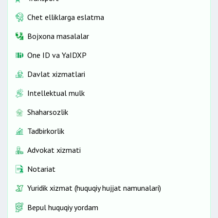
Chet elliklarga eslatma
Bojxona masalalar
One ID vа YaIDXP
Davlat xizmatlari
Intellektual mulk
Shaharsozlik
Tadbirkorlik
Advokat xizmati
Notariat
Yuridik xizmat (huquqiy hujjat namunalari)
Bepul huquqiy yordam