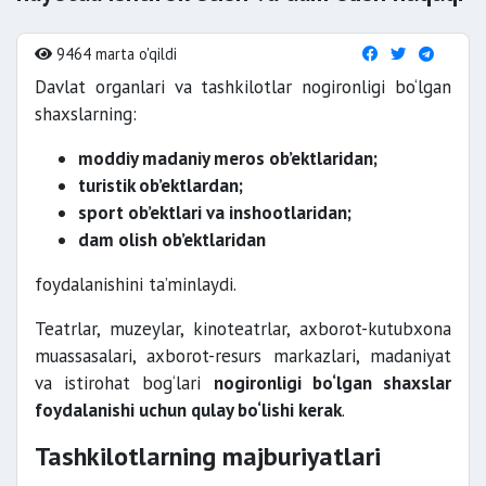
9464 marta o'qildi
Davlat organlari va tashkilotlar nogironligi bo‘lgan
shaxslarning:
moddiy madaniy meros ob’ektlaridan;
turistik ob’ektlardan;
sport ob’ektlari va inshootlaridan;
dam olish ob’ektlaridan
foydalanishini ta’minlaydi.
Teatrlar, muzeylar, kinoteatrlar, axborot-kutubxona
muassasalari, axborot-resurs markazlari, madaniyat
va istirohat bog‘lari
nogironligi bo‘lgan shaxslar
foydalanishi uchun qulay bo‘lishi kerak
.
Tashkilotlarning majburiyatlari