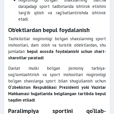
nogironligi bo‘lgan shaxslarning barcha
darajadagi sport tadbirlarida ishtirok etishini
targ‘ib qilish va rag‘batlantirishda ishtirok
etadi.
Ob’ektlardan bepul foydalanish
Tashkilotlar nogironligi bo‘lgan shaxslarning sport
inshootlari, dam olish va turistik ob’ektlardan, shu
jumladan
bepul asosda foydalanishi uchun shart-
sharoitlar yaratadi
.
Davlat mulki bo‘lgan jismoniy tarbiya-
sog‘lomlashtirish va sport inshootlari nogironligi
bo‘lgan shaxslarga sport bilan shug‘ullanish uchun
O‘zbekiston Respublikasi Prezidenti yoki Vazirlar
Mahkamasi hujjatlarida belgilangan tartibda bepul
taqdim etiladi
.
Paralimpiya sportini qo‘llab-