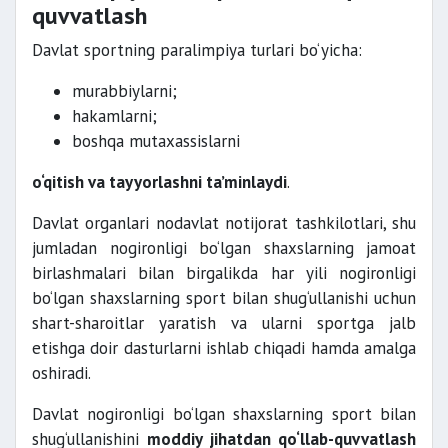
quvvatlash
Davlat sportning paralimpiya turlari bo‘yicha:
murabbiylarni;
hakamlarni;
boshqa mutaxassislarni
o‘qitish va tayyorlashni ta’minlaydi
.
Davlat organlari nodavlat notijorat tashkilotlari, shu
jumladan nogironligi bo‘lgan shaxslarning jamoat
birlashmalari bilan birgalikda har yili nogironligi
bo‘lgan shaxslarning sport bilan shug‘ullanishi uchun
shart-sharoitlar yaratish va ularni sportga jalb
etishga doir dasturlarni ishlab chiqadi hamda amalga
oshiradi.
Davlat nogironligi bo‘lgan shaxslarning sport bilan
shug‘ullanishini
moddiy jihatdan qo‘llab-quvvatlash