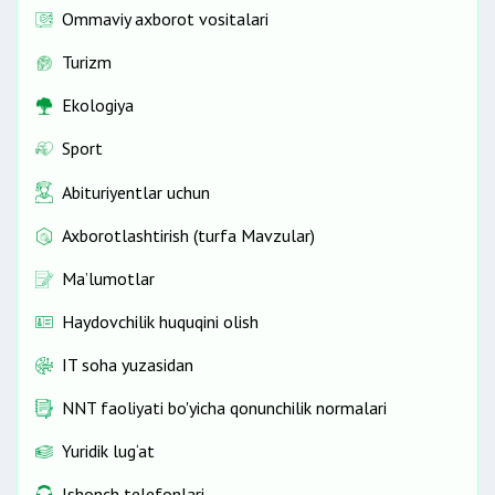
Ommaviy axborot vositalari
Turizm
Ekologiya
Sport
Abituriyentlar uchun
Axborotlashtirish (turfa Mavzular)
Ma’lumotlar
Haydovchilik huquqini olish
IT soha yuzasidan
NNT faoliyati bo'yicha qonunchilik normalari
Yuridik lug‘at
Ishonch telefonlari