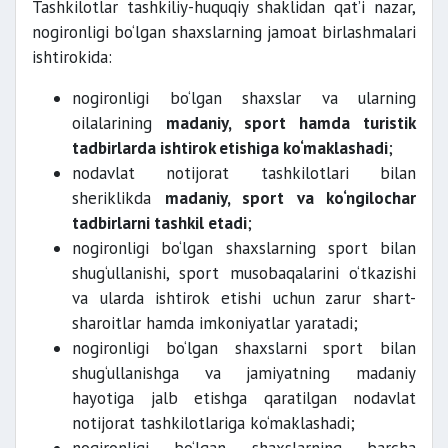
Tashkilotlar tashkiliy-huquqiy shaklidan qat’i nazar,
nogironligi bo‘lgan shaxslarning jamoat birlashmalari
ishtirokida:
nogironligi bo‘lgan shaxslar va ularning
oilalarining
madaniy, sport hamda turistik
tadbirlarda ishtirok etishiga ko‘maklashadi
;
nodavlat notijorat tashkilotlari bilan
sheriklikda
madaniy, sport va ko‘ngilochar
tadbirlarni tashkil etadi
;
nogironligi bo‘lgan shaxslarning sport bilan
shug‘ullanishi, sport musobaqalarini o‘tkazishi
va ularda ishtirok etishi uchun zarur shart-
sharoitlar hamda imkoniyatlar yaratadi;
nogironligi bo‘lgan shaxslarni sport bilan
shug‘ullanishga va jamiyatning madaniy
hayotiga jalb etishga qaratilgan nodavlat
notijorat tashkilotlariga ko‘maklashadi;