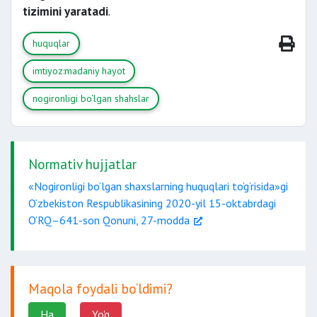
tizimini yaratadi
.
huquqlar
imtiyoz:madaniy hayot
nogironligi bo‘lgan shahslar
Normativ hujjatlar
«Nogironligi bo‘lgan shaxslarning huquqlari to‘g‘risida»gi
O‘zbekiston Respublikasining 2020-yil 15-oktabrdagi
O‘RQ–641-son Qonuni, 27-modda
Maqola foydali bo‘ldimi?
Ha
Yo'q