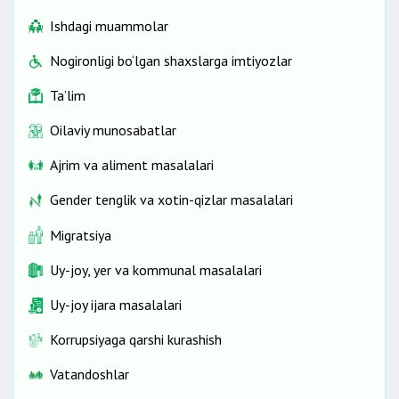
Ishdagi muammolar
Nogironligi bo‘lgan shaxslarga imtiyozlar
Ta’lim
Oilaviy munosabatlar
Ajrim va aliment masalalari
Gender tenglik va xotin-qizlar masalalari
Migratsiya
Uy-joy, yer va kommunal masalalari
Uy-joy ijara masalalari
Korrupsiyaga qarshi kurashish
Vatandoshlar