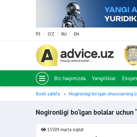
ЎЗ
O‘Z
RU
EN
Biz haqimizda
Yangiliklar
Eksper
Bosh sahifa
Nogironligi bo‘lgan shaxslarning i
Nogironligi bo‘lgan bolalar uchun “
15509 marta o'qildi