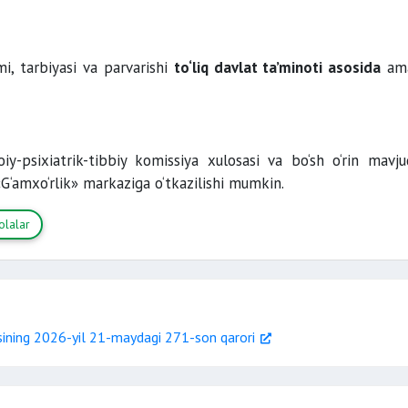
mi, tarbiyasi va parvarishi
to‘liq davlat ta’minoti asosida
ama
moiy-psixiatrik-tibbiy komissiya xulosasi va bo‘sh o‘rin mavju
«G‘amxo‘rlik» markaziga o‘tkazilishi mumkin.
olalar
sining 2026-yil 21-maydagi 271-son qarori