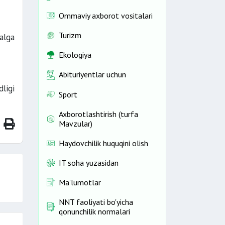
Ommaviy axborot vositalari
Turizm
lga
Ekologiya
Abituriyentlar uchun
dligi
Sport
Axborotlashtirish (turfa
Mavzular)
Haydovchilik huquqini olish
IT soha yuzasidan
Ma’lumotlar
NNT faoliyati bo'yicha
qonunchilik normalari