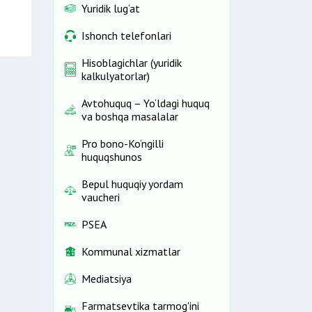
Yuridik lug‘at
Ishonch telefonlari
Hisoblagichlar (yuridik
kalkulyatorlar)
Avtohuquq – Yo‘ldagi huquq
va boshqa masalalar
Pro bono-Ko‘ngilli
huquqshunos
Bepul huquqiy yordam
vaucheri
PSEA
Kommunal xizmatlar
Mediatsiya
Farmatsevtika tarmog'ini