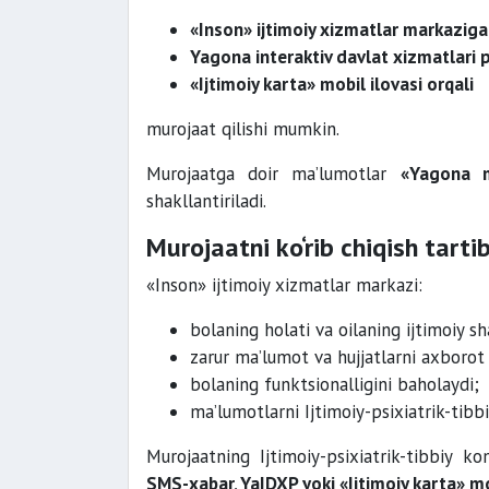
«Inson» ijtimoiy xizmatlar markaziga
Yagona interaktiv davlat xizmatlari p
«Ijtimoiy karta» mobil ilovasi orqali
murojaat qilishi mumkin.
Murojaatga doir ma’lumotlar
«Yagona m
shakllantiriladi.
Murojaatni ko‘rib chiqish tartib
«Inson» ijtimoiy xizmatlar markazi:
bolaning holati va oilaning ijtimoiy sha
zarur ma’lumot va hujjatlarni axborot t
bolaning funktsionalligini baholaydi;
ma’lumotlarni Ijtimoiy-psixiatrik-tibb
Murojaatning Ijtimoiy-psixiatrik-tibbiy k
SMS-xabar, YaIDXP yoki «Ijtimoiy karta» mob