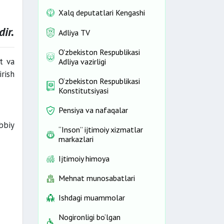
Xalq deputatlari Kengashi
ir.
Adliya TV
O'zbekiston Respublikasi
ot va
Adliya vazirligi
rish
O‘zbekiston Respublikasi
Konstitutsiyasi
Pensiya va nafaqalar
bbiy
“Inson” ijtimoiy xizmatlar
markazlari
Ijtimoiy himoya
Mehnat munosabatlari
Ishdagi muammolar
Nogironligi bo‘lgan