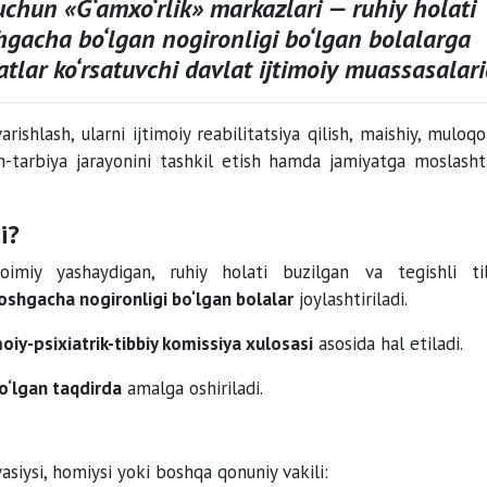
 uchun
«G‘amxo‘rlik» markazlari
— ruhiy holati
gacha bo‘lgan nogironligi bo‘lgan bolalarga
atlar ko‘rsatuvchi davlat ijtimoiy muassasalarid
ishlash, ularni ijtimoiy reabilitatsiya qilish, maishiy, muloq
im-tarbiya jarayonini tashkil etish hamda jamiyatga moslashti
i?
imiy yashaydigan, ruhiy holati buzilgan va tegishli ti
shgacha nogironligi bo‘lgan bolalar
joylashtiriladi.
moiy-psixiatrik-tibbiy komissiya xulosasi
asosida hal etiladi.
bo‘lgan taqdirda
amalga oshiriladi.
vasiysi, homiysi yoki boshqa qonuniy vakili: