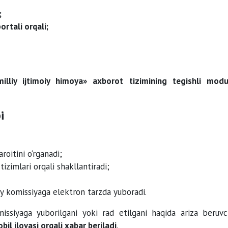
;
ortali orqali;
illiy ijtimoiy himoya» axborot tizimining tegishli modu
i
roitini o‘rganadi;
izimlari orqali shakllantiradi;
iy komissiyaga elektron tarzda yuboradi.
omissiyaga yuborilgani yoki rad etilgani haqida ariza beruvc
il ilovasi orqali xabar beriladi
.