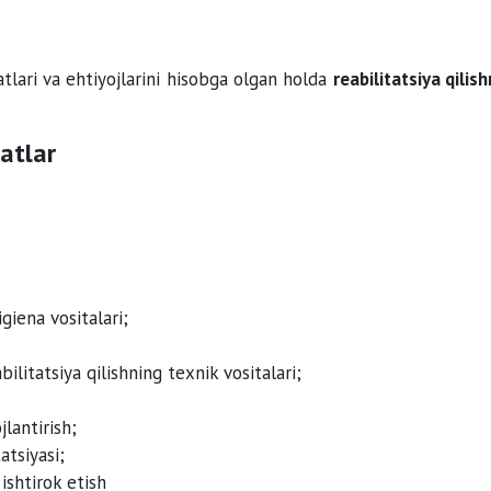
atlari va ehtiyojlarini hisobga olgan holda
reabilitatsiya qilis
atlar
giena vositalari;
litatsiya qilishning texnik vositalari;
lantirish;
atsiyasi;
ishtirok etish