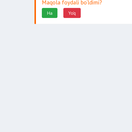
Maqola foydali bo‘ldimi?
Ha
Yo'q