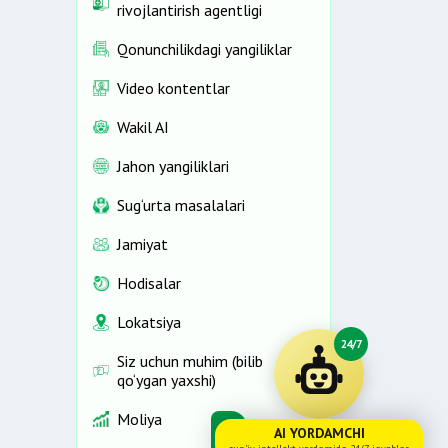
rivojlantirish agentligi
Qonunchilikdagi yangiliklar
Video kontentlar
Wakil AI
Jahon yangiliklari
Sug‘urta masalalari
Jamiyat
Hodisalar
Lokatsiya
24/7
Siz uchun muhim (bilib
qo‘ygan yaxshi)
Moliya
AI YORDAMCHI