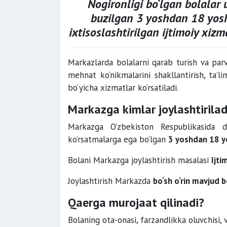
Nogironligi bo‘lgan bolalar
buzilgan
3 yoshdan 18 yosh
ixtisoslashtirilgan ijtimoiy xizm
Markazlarda bolalarni qarab turish va parvar
mehnat ko‘nikmalarini shakllantirish, ta’l
bo‘yicha xizmatlar ko‘rsatiladi.
Markazga kimlar joylashtirilad
Markazga O‘zbekiston Respublikasida do
ko‘rsatmalarga ega bo‘lgan
3 yoshdan 18 yo
Bolani Markazga joylashtirish masalasi
Ijti
Joylashtirish Markazda
bo‘sh o‘rin mavjud 
Qaerga murojaat qilinadi?
Bolaning ota-onasi, farzandlikka oluvchisi, 