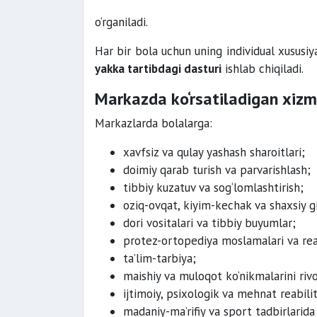
o‘rganiladi.
Har bir bola uchun uning individual xususiy
yakka tartibdagi dasturi
ishlab chiqiladi.
Markazda ko‘rsatiladigan xizm
Markazlarda bolalarga:
xavfsiz va qulay yashash sharoitlari;
doimiy qarab turish va parvarishlash;
tibbiy kuzatuv va sog‘lomlashtirish;
oziq-ovqat, kiyim-kechak va shaxsiy gi
dori vositalari va tibbiy buyumlar;
protez-ortopediya moslamalari va reabi
ta’lim-tarbiya;
maishiy va muloqot ko‘nikmalarini rivoj
ijtimoiy, psixologik va mehnat reabilit
madaniy-ma’rifiy va sport tadbirlarida 