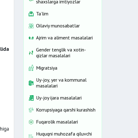
shaxslarga imtiyozlar
Ta’lim
Oilaviy munosabatlar
Ajrim va aliment masalalari
lida
Gender tenglik va xotin-
qizlar masalalari
Migratsiya
Uy-joy, yer va kommunal
masalalari
Uy-joy ijara masalalari
Korrupsiyaga qarshi kurashish
Fuqarolik masalalari
higa
Huquqni muhozafa qiluvchi