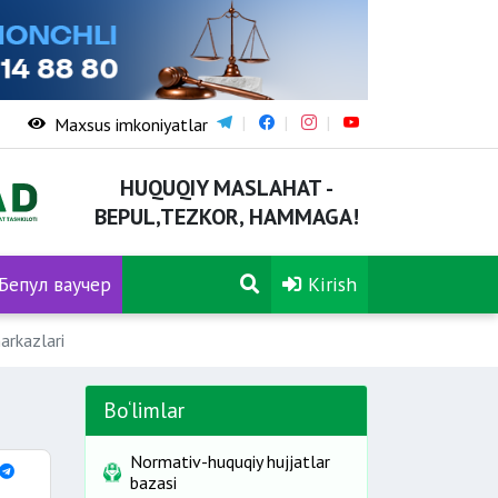
Maxsus imkoniyatlar
HUQUQIY MASLAHAT -
BEPUL,TEZKOR, HAMMAGA!
Бепул ваучер
Kirish
arkazlari
Bo‘limlar
Normativ-huquqiy hujjatlar
bazasi