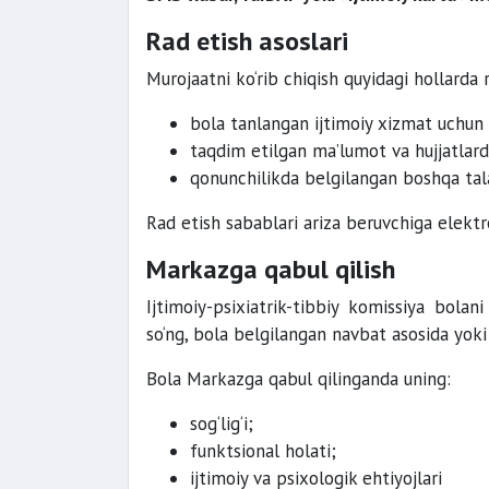
Rad etish asoslari
Murojaatni ko‘rib chiqish quyidagi hollarda 
bola tanlangan ijtimoiy xizmat uchun 
taqdim etilgan ma’lumot va hujjatlar
qonunchilikda belgilangan boshqa tala
Rad etish sabablari ariza beruvchiga elektr
Markazga qabul qilish
Ijtimoiy-psixiatrik-tibbiy komissiya bolan
so‘ng, bola belgilangan navbat asosida yoki 
Bola Markazga qabul qilinganda uning:
sog‘lig‘i;
funktsional holati;
ijtimoiy va psixologik ehtiyojlari