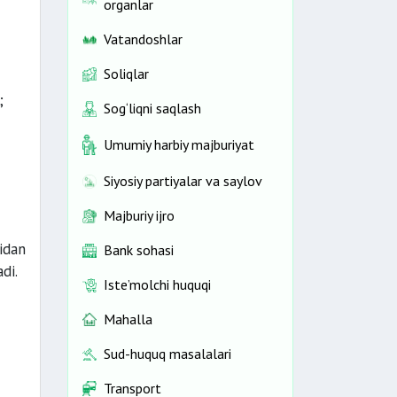
organlar
Vatandoshlar
Soliqlar
;
Sog‘liqni saqlash
Umumiy harbiy majburiyat
Siyosiy partiyalar va saylov
Majburiy ijro
idan
Bank sohasi
di.
Iste’molchi huquqi
Mahalla
Sud-huquq masalalari
Transport