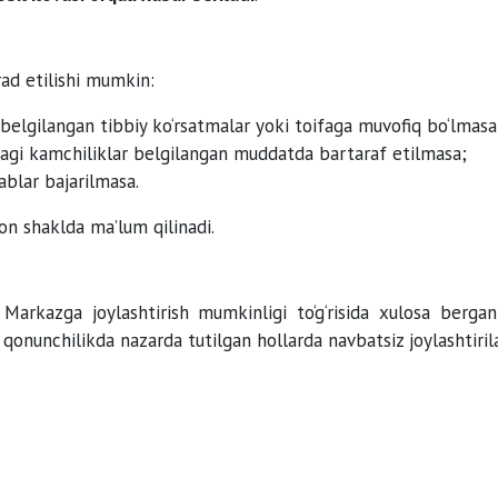
rad etilishi mumkin:
belgilangan tibbiy ko‘rsatmalar yoki toifaga muvofiq bo‘lmasa
dagi kamchiliklar belgilangan muddatda bartaraf etilmasa;
blar bajarilmasa.
on shaklda ma’lum qilinadi.
i Markazga joylashtirish mumkinligi to‘g‘risida xulosa bergan
qonunchilikda nazarda tutilgan hollarda navbatsiz joylashtirila