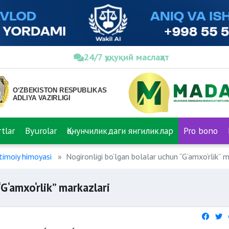
24/7 ҳуқуқий маслаҳат
tlar
Byurolar
Қонунчиликдаги янгиликлар
Pro bono
jtimoiy himoyasi
Nogironligi bo‘lgan bolalar uchun “G‘amxo‘rlik” m
G‘amxo‘rlik” markazlari