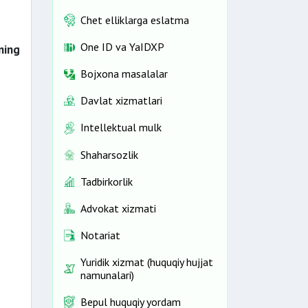
Chet elliklarga eslatma
One ID vа YaIDXP
hning
Bojxona masalalar
Davlat xizmatlari
Intellektual mulk
Shaharsozlik
Tadbirkorlik
Advokat xizmati
Notariat
Yuridik xizmat (huquqiy hujjat
namunalari)
Bepul huquqiy yordam