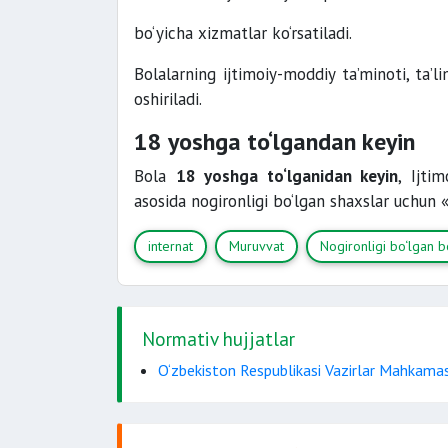
bo‘yicha xizmatlar ko‘rsatiladi.
Bolalarning ijtimoiy-moddiy ta’minoti, ta’li
oshiriladi.
18 yoshga to‘lgandan keyin
Bola
18 yoshga to‘lganidan keyin
, Ijti
asosida nogironligi bo‘lgan shaxslar uchun 
internat
Muruvvat
Nogironligi bo‘lgan b
Normativ hujjatlar
O‘zbekiston Respublikasi Vazirlar Mahkama