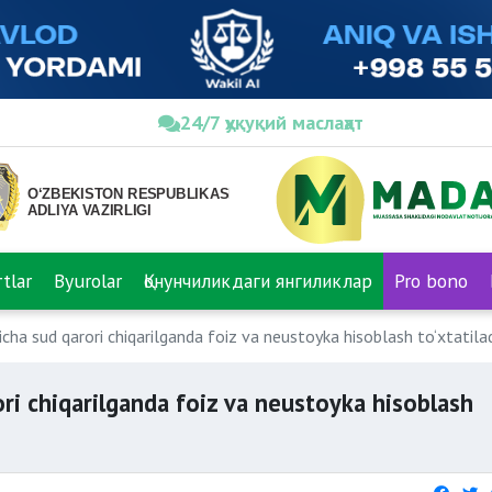
24/7 ҳуқуқий маслаҳат
tlar
Byurolar
Қонунчиликдаги янгиликлар
Pro bono
yicha sud qarori chiqarilganda foiz va neustoyka hisoblash to‘xtatila
ori chiqarilganda foiz va neustoyka hisoblash