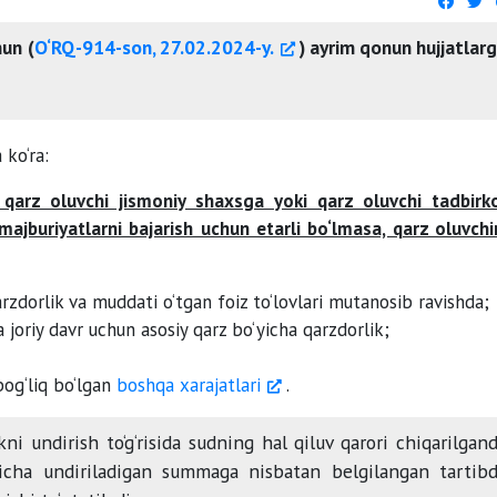
un (
O‘RQ-914-son, 27.02.2024-y.
) ayrim qonun hujjatlar
 ko‘ra:
qarz oluvchi jismoniy shaxsga yoki qarz oluvchi tadbirk
majburiyatlarni bajarish uchun etarli bo‘lmasa, qarz oluvchi
rzdorlik va muddati o‘tgan foiz to‘lovlari mutanosib ravishda;
 joriy davr uchun asosiy qarz bo‘yicha qarzdorlik;
bog‘liq bo‘lgan
boshqa xarajatlari
.
ni undirish to‘g‘risida sudning hal qiluv qarori chiqarilgan
‘yicha undiriladigan summaga nisbatan belgilangan tartib