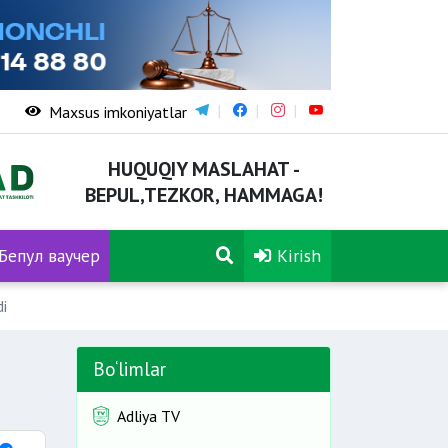
Maxsus imkoniyatlar
HUQUQIY MASLAHAT -
BEPUL,TEZKOR, HAMMAGA!
Бепул ваучер
Kirish
di
Bo‘limlar
Adliya TV