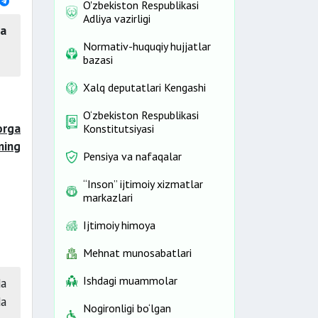
O'zbekiston Respublikasi
Adliya vazirligi
ga
Normativ-huquqiy hujjatlar
bazasi
Xalq deputatlari Kengashi
O‘zbekiston Respublikasi
orga
Konstitutsiyasi
ning
Pensiya va nafaqalar
“Inson” ijtimoiy xizmatlar
markazlari
Ijtimoiy himoya
Mehnat munosabatlari
Ishdagi muammolar
da
da
Nogironligi bo‘lgan