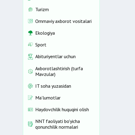
Turizm
Ommaviy axborot vositalari
Ekologiya
Sport
Abituriyentlar uchun
Axborotlashtirish (turfa
Mavzular)
IT soha yuzasidan
Ma’lumotlar
Haydovchilik huquqini olish
NNT faoliyati bo'yicha
qonunchilik normalari