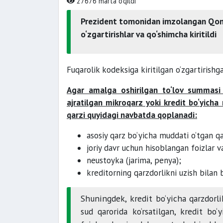
27676 marta o'qildi
Prezident tomonidan imzolangan Qon
o‘zgartirishlar va qo‘shimcha kiritildi
Fuqarolik kodeksiga kiritilgan o‘zgartirishga
Agar amalga oshirilgan to‘lov summasi 
ajratilgan mikroqarz yoki kredit bo‘yicha 
qarzi quyidagi navbatda qoplanadi:
asosiy qarz bo‘yicha muddati o‘tgan qa
joriy davr uchun hisoblangan foizlar va
neustoyka (jarima, penya);
kreditorning qarzdorlikni uzish bilan 
Shuningdek, kredit bo‘yicha qarzdorlik
sud qarorida ko‘rsatilgan, kredit bo