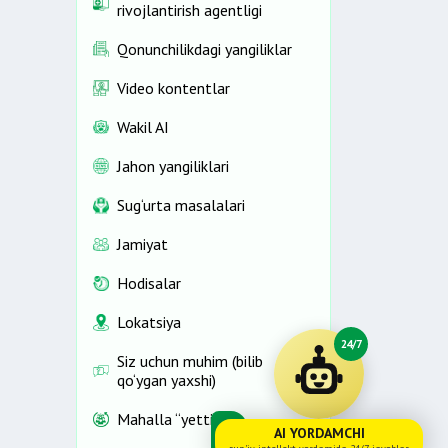
rivojlantirish agentligi
Qonunchilikdagi yangiliklar
Video kontentlar
Wakil AI
Jahon yangiliklari
Sug‘urta masalalari
Jamiyat
Hodisalar
Lokatsiya
24/7
Siz uchun muhim (bilib
qo‘ygan yaxshi)
Mahalla “yettiligi”
AI YORDAMCHI