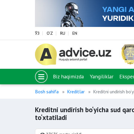
ЎЗ
O‘Z
RU
EN
Biz haqimizda
Yangiliklar
Eksper
Bosh sahifa
Kreditlar
Kreditni undirish bo‘
Kreditni undirish bo‘yicha sud qar
to‘xtatiladi