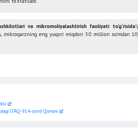
shi to‘xtatiladi.
hkilotlari va mikromoliyalashtirish faoliyati to‘g‘risida
”
‘ra, mikroqarzning eng yuqori miqdori 50 million so‘mdan 1
ksi
ildagi O‘RQ-914-sonli Qonuni