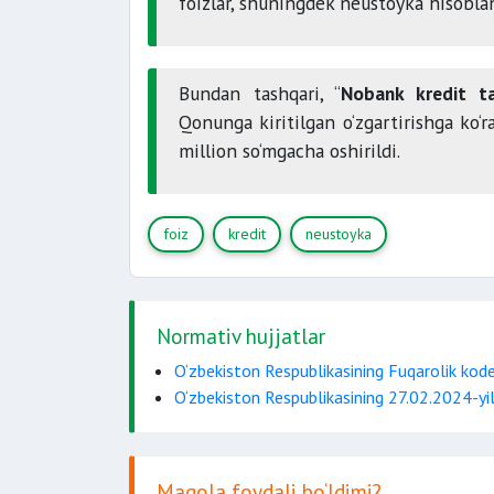
foizlar, shuningdek neustoyka hisoblani
Bundan tashqari, “
Nobank kredit tas
Qonunga kiritilgan o‘zgartirishga ko
million so‘mgacha oshirildi.
foiz
kredit
neustoyka
Normativ hujjatlar
O‘zbekiston Respublikasining Fuqarolik kode
O‘zbekiston Respublikasining 27.02.2024-y
Maqola foydali bo‘ldimi?