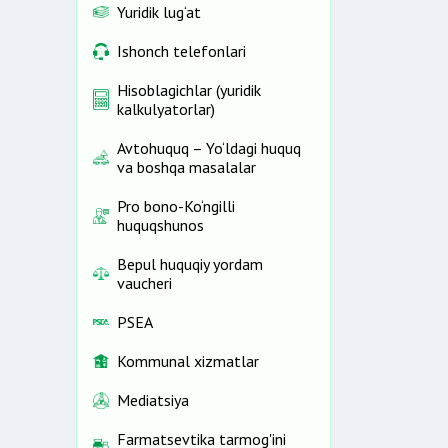
Yuridik lug‘at
Ishonch telefonlari
Hisoblagichlar (yuridik
kalkulyatorlar)
Avtohuquq – Yo‘ldagi huquq
va boshqa masalalar
Pro bono-Ko‘ngilli
huquqshunos
Bepul huquqiy yordam
vaucheri
PSEA
Kommunal xizmatlar
Mediatsiya
Farmatsevtika tarmog'ini