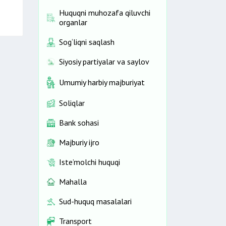
Huquqni muhozafa qiluvchi
organlar
Sog‘liqni saqlash
Siyosiy partiyalar va saylov
Umumiy harbiy majburiyat
Soliqlar
Bank sohasi
Majburiy ijro
Iste’molchi huquqi
Mahalla
Sud-huquq masalalari
Transport