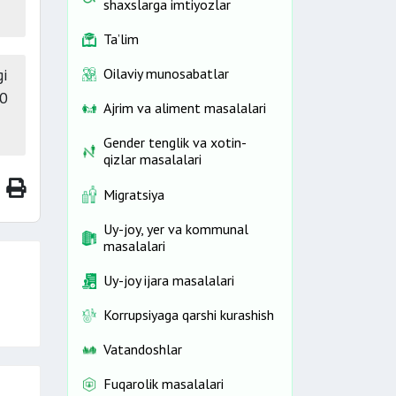
shaxslarga imtiyozlar
Ta’lim
gi
Oilaviy munosabatlar
00
Ajrim va aliment masalalari
Gender tenglik va xotin-
qizlar masalalari
Migratsiya
Uy-joy, yer va kommunal
masalalari
Uy-joy ijara masalalari
Korrupsiyaga qarshi kurashish
Vatandoshlar
Fuqarolik masalalari