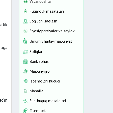
Vatandoshlar
Fuqarolik masalalari
Sog‘liqni saqlash
rlik
Siyosiy partiyalar va saylov
Umumiy harbiy majburiyat
ibga
Soliqlar
Bank sohasi
Majburiy ijro
Iste’molchi huquqi
Mahalla
so‘m
Sud-huquq masalalari
Transport