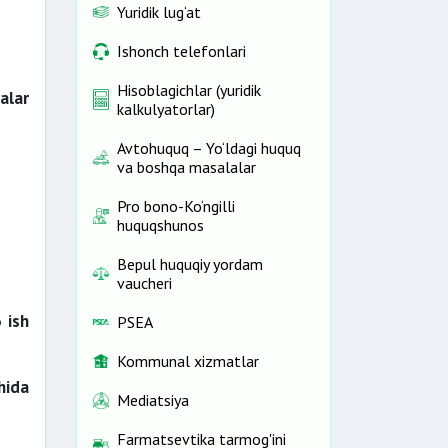
Yuridik lug‘at
Ishonch telefonlari
Hisoblagichlar (yuridik
alar
kalkulyatorlar)
Avtohuquq – Yo‘ldagi huquq
va boshqa masalalar
Pro bono-Ko‘ngilli
huquqshunos
Bepul huquqiy yordam
vaucheri
3 ish
PSEA
Kommunal xizmatlar
chida
Mediatsiya
Farmatsevtika tarmog'ini