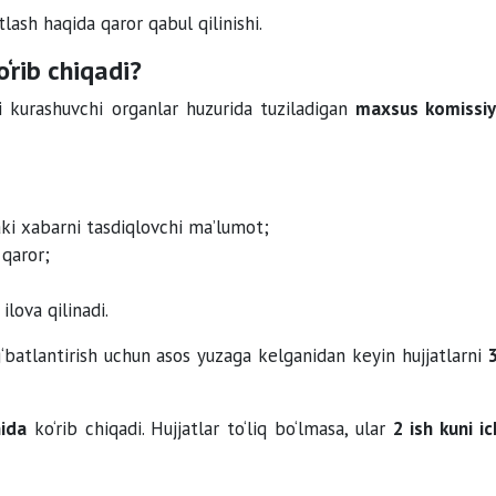
sh haqida qaror qabul qilinishi.
‘rib chiqadi?
 kurashuvchi organlar huzurida tuziladigan
maxsus komissiy
aki xabarni tasdiqlovchi ma’lumot;
 qaror;
lova qilinadi.
‘batlantirish uchun asos yuzaga kelganidan keyin hujjatlarni
hida
ko‘rib chiqadi. Hujjatlar to‘liq bo‘lmasa, ular
2 ish kuni i