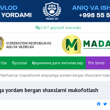
24/7 ҳуқуқий маслаҳат
tlar
Byurolar
Қонунчиликдаги янгиликлар
Pro bono
Manfaatlar to‘qnashuvini aniqlashga yordam bergan shaxslarni muk
hga yordam bergan shaxslarni mukofotlash