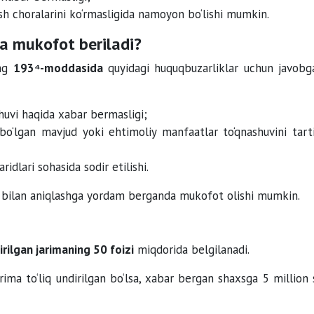
ish choralarini ko‘rmasligida namoyon bo‘lishi mumkin.
ha mukofot beriladi?
ing
193⁴-moddasida
quyidagi huquqbuzarliklar uchun javobga
uvi haqida xabar bermasligi;
o‘lgan mavjud yoki ehtimoliy manfaatlar to‘qnashuvini tart
idlari sohasida sodir etilishi.
ar bilan aniqlashga yordam berganda mukofot olishi mumkin.
rilgan jarimaning 50 foizi
miqdorida belgilanadi.
ima to‘liq undirilgan bo‘lsa, xabar bergan shaxsga 5 million 