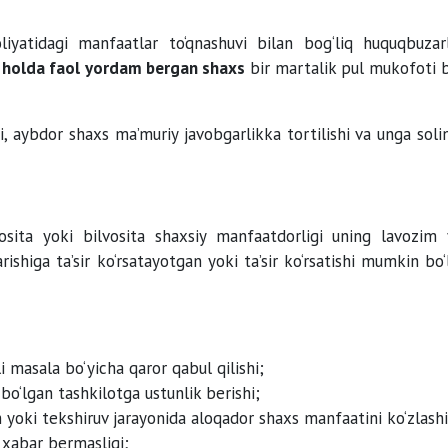
liyatidagi manfaatlar to‘qnashuvi bilan bog‘liq huquqbuzarl
an holda faol yordam bergan shaxs
bir martalik pul mukofoti b
i, aybdor shaxs ma’muriy javobgarlikka tortilishi va unga soli
sita yoki bilvosita shaxsiy manfaatdorligi uning lavozim 
ishiga ta’sir ko‘rsatayotgan yoki ta’sir ko‘rsatishi mumkin bo
 masala bo‘yicha qaror qabul qilishi;
bo‘lgan tashkilotga ustunlik berishi;
sh yoki tekshiruv jarayonida aloqador shaxs manfaatini ko‘zlashi
 xabar bermasligi;