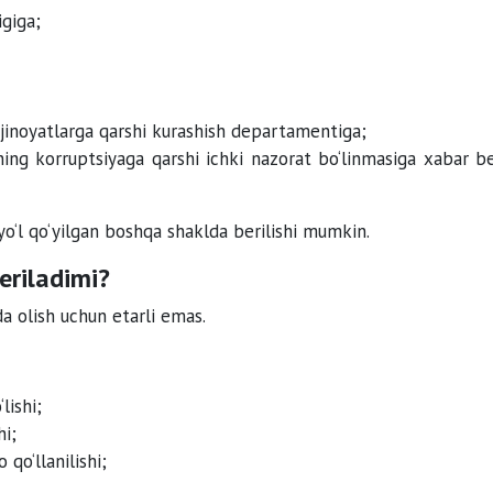
igiga;
 jinoyatlarga qarshi kurashish departamentiga;
ining korruptsiyaga qarshi ichki nazorat bo‘linmasiga xabar be
o‘l qo‘yilgan boshqa shaklda berilishi mumkin.
eriladimi?
a olish uchun etarli emas.
lishi;
hi;
qo‘llanilishi;