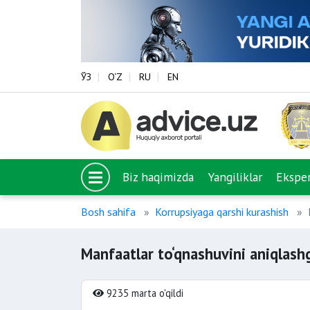
ЎЗ
O‘Z
RU
EN
Biz haqimizda
Yangiliklar
Eksper
Bosh sahifa
Korrupsiyaga qarshi kurashish
Manfaatlar to‘qnashuvini aniqlas
9235 marta o'qildi