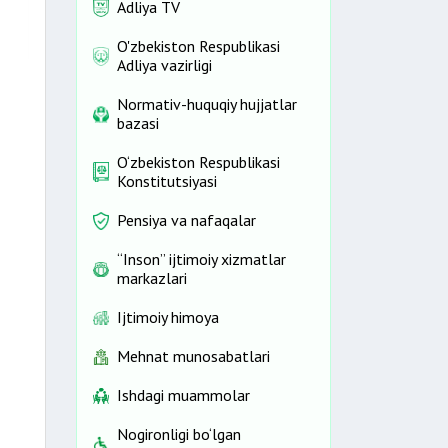
Adliya TV
O'zbekiston Respublikasi
Adliya vazirligi
Normativ-huquqiy hujjatlar
bazasi
O‘zbekiston Respublikasi
Konstitutsiyasi
Pensiya va nafaqalar
“Inson” ijtimoiy xizmatlar
markazlari
Ijtimoiy himoya
Mehnat munosabatlari
Ishdagi muammolar
Nogironligi bo‘lgan