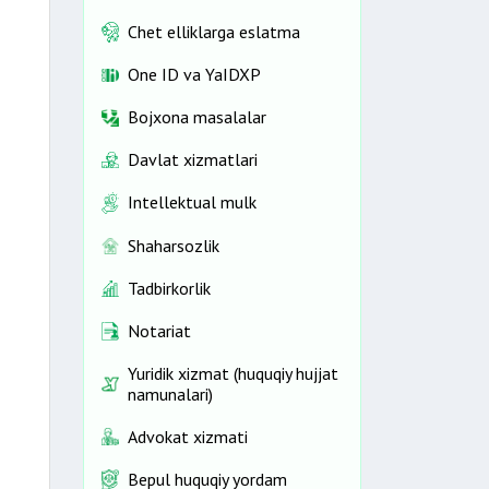
Chet elliklarga eslatma
One ID vа YaIDXP
Bojxona masalalar
Davlat xizmatlari
Intellektual mulk
Shaharsozlik
Tadbirkorlik
Notariat
Yuridik xizmat (huquqiy hujjat
namunalari)
Advokat xizmati
Bepul huquqiy yordam