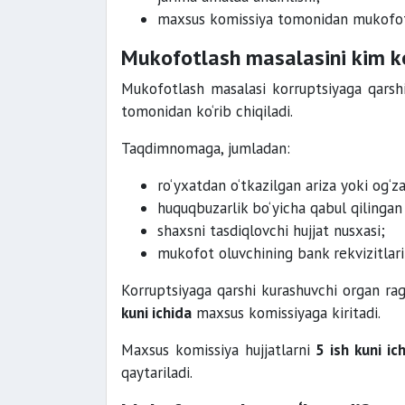
maxsus komissiya tomonidan mukofotla
Mukofotlash masalasini kim ko
Mukofotlash masalasi korruptsiyaga qarshi
tomonidan ko‘rib chiqiladi.
Taqdimnomaga, jumladan:
ro‘yxatdan o‘tkazilgan ariza yoki og‘z
huquqbuzarlik bo‘yicha qabul qilingan
shaxsni tasdiqlovchi hujjat nusxasi;
mukofot oluvchining bank rekvizitlari i
Korruptsiyaga qarshi kurashuvchi organ rag
kuni ichida
maxsus komissiyaga kiritadi.
Maxsus komissiya hujjatlarni
5 ish kuni ic
qaytariladi.