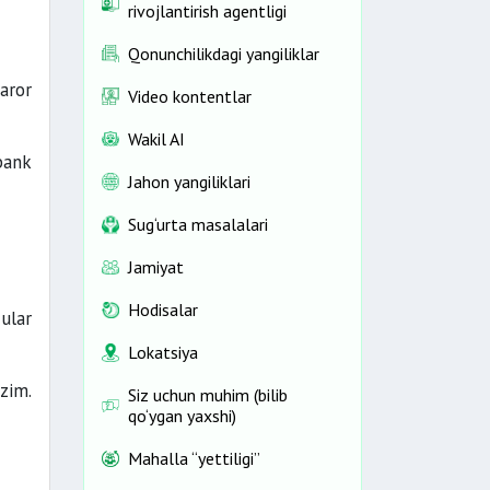
rivojlantirish agentligi
Qonunchilikdagi yangiliklar
aror
Video kontentlar
Wakil AI
bank
Jahon yangiliklari
Sug‘urta masalalari
Jamiyat
Hodisalar
ular
Lokatsiya
zim.
Siz uchun muhim (bilib
qo‘ygan yaxshi)
Mahalla “yettiligi”