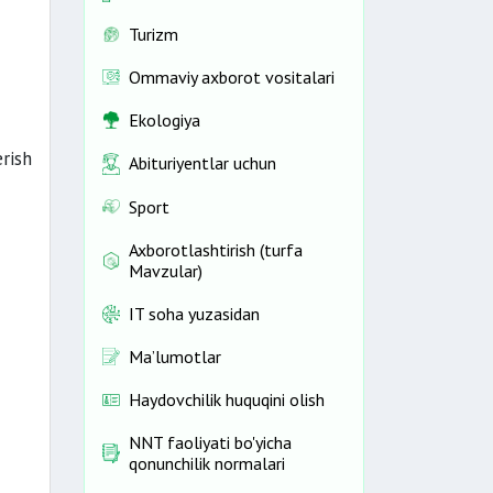
Turizm
Ommaviy axborot vositalari
Ekologiya
rish
Abituriyentlar uchun
Sport
Axborotlashtirish (turfa
Mavzular)
IT soha yuzasidan
Ma’lumotlar
Haydovchilik huquqini olish
NNT faoliyati bo'yicha
qonunchilik normalari