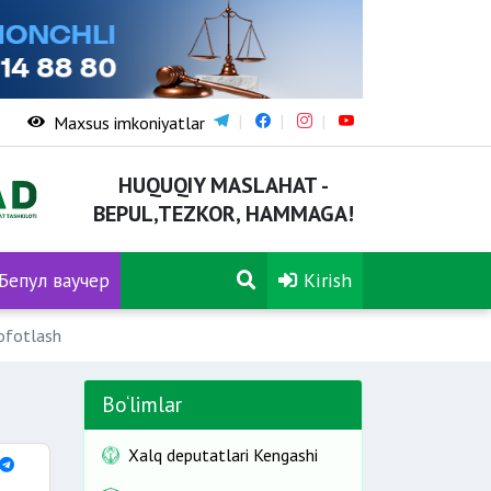
Maxsus imkoniyatlar
HUQUQIY MASLAHAT -
BEPUL,TEZKOR, HAMMAGA!
Бепул ваучер
Kirish
ofotlash
Bo‘limlar
Xalq deputatlari Kengashi