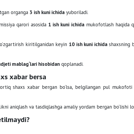
itgan organga
3 ish kuni ichida
yuboriladi.
missiya qarori asosida
1 ish kuni ichida
mukofotlash haqida q
o‘zgartirish kiritilganidan keyin
10 ish kuni ichida
shaxsning 
djeti mablag‘lari hisobidan
qoplanadi.
axs xabar bersa
 ortiq shaxs xabar bergan bo‘lsa, belgilangan pul mukofoti 
ikni aniqlash va tasdiqlashga amaliy yordam bergan bo‘lishi lo
etilmaydi?