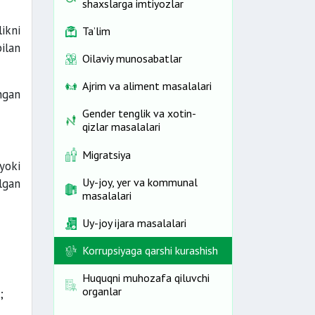
shaxslarga imtiyozlar
ikni
Ta’lim
ilan
Oilaviy munosabatlar
Ajrim va aliment masalalari
ngan
Gender tenglik va xotin-
qizlar masalalari
Migratsiya
yoki
Uy-joy, yer va kommunal
‘lgan
masalalari
Uy-joy ijara masalalari
Korrupsiyaga qarshi kurashish
Huquqni muhozafa qiluvchi
organlar
;