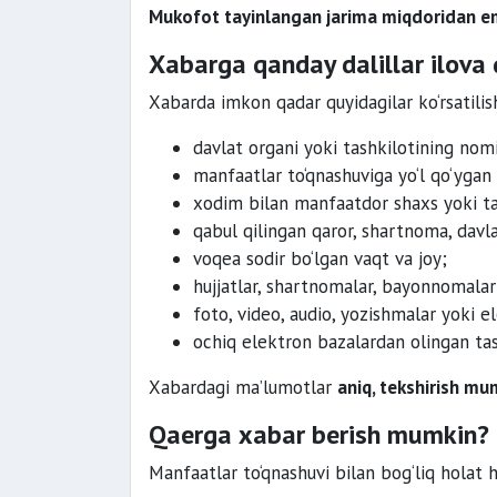
Mukofot tayinlangan jarima miqdoridan e
Xabarga qanday dalillar ilova q
Xabarda imkon qadar quyidagilar ko‘rsatili
davlat organi yoki tashkilotining nomi
manfaatlar to‘qnashuviga yo‘l qo‘yga
xodim bilan manfaatdor shaxs yoki tas
qabul qilingan qaror, shartnoma, davla
voqea sodir bo‘lgan vaqt va joy;
hujjatlar, shartnomalar, bayonnomalar
foto, video, audio, yozishmalar yoki 
ochiq elektron bazalardan olingan tas
Xabardagi ma’lumotlar
aniq, tekshirish mu
Qaerga xabar berish mumkin?
Manfaatlar to‘qnashuvi bilan bog‘liq holat 