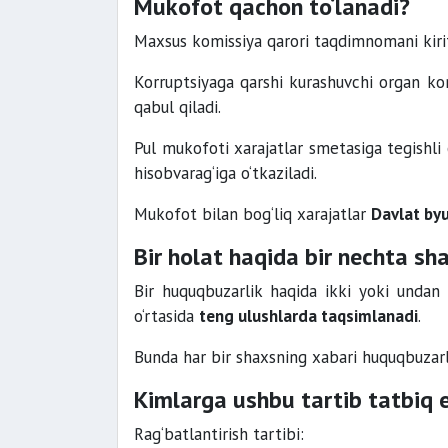
Mukofot qachon to‘lanadi?
Maxsus komissiya qarori taqdimnomani kir
Korruptsiyaga qarshi kurashuvchi organ ko
qabul qiladi.
Pul mukofoti xarajatlar smetasiga tegishli 
hisobvarag‘iga o‘tkaziladi.
Mukofot bilan bog‘liq xarajatlar
Davlat byu
Bir holat haqida bir nechta sh
Bir huquqbuzarlik haqida ikki yoki undan
o‘rtasida
teng ulushlarda taqsimlanadi
.
Bunda har bir shaxsning xabari huquqbuzarl
Kimlarga ushbu tartib tatbiq 
Rag‘batlantirish tartibi: