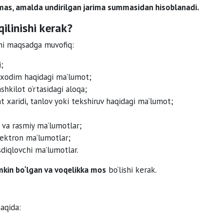
mas, amalda undirilgan jarima summasidan hisoblanadi.
ilinishi kerak?
shi maqsadga muvofiq:
;
n xodim haqidagi ma’lumot;
hkilot o‘rtasidagi aloqa;
t xaridi, tanlov yoki tekshiruv haqidagi ma’lumot;
 va rasmiy ma’lumotlar;
elektron ma’lumotlar;
diqlovchi ma’lumotlar.
mkin bo‘lgan va voqelikka mos
bo‘lishi kerak.
haqida: