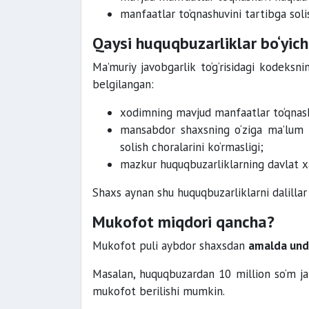
manfaatlar to‘qnashuvini tartibga sol
Qaysi huquqbuzarliklar bo‘yic
Ma’muriy javobgarlik to‘g‘risidagi kodeksn
belgilangan:
xodimning mavjud manfaatlar to‘qnash
mansabdor shaxsning o‘ziga ma’lum b
solish choralarini ko‘rmasligi;
mazkur huquqbuzarliklarning davlat xar
Shaxs aynan shu huquqbuzarliklarni dalill
Mukofot miqdori qancha?
Mukofot puli aybdor shaxsdan
amalda undi
Masalan, huquqbuzardan 10 million so‘m jar
mukofot berilishi mumkin.