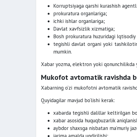
Korruptsiyaga qarshi kurashish agentl
prokuratura organlariga;
ichki ishlar organlariga;
Davlat xavfsizlik xizmatiga;
Bosh prokuratura huzuridagi Iqtisodiy
tegishli davlat organi yoki tashkilot
mumkin.
Xabar yozma, elektron yoki qonunchilikda y
Mukofot avtomatik ravishda b
Xabarning o‘zi mukofotni avtomatik ravishd
Quyidagilar mavjud bo‘lishi kerak:
xabarda tegishli dalillar keltirilgan bo‘
xabar asosida huquqbuzarlik aniqlanis
aybdor shaxsga nisbatan ma’muriy jazo 
jarima amalda undirilishi;