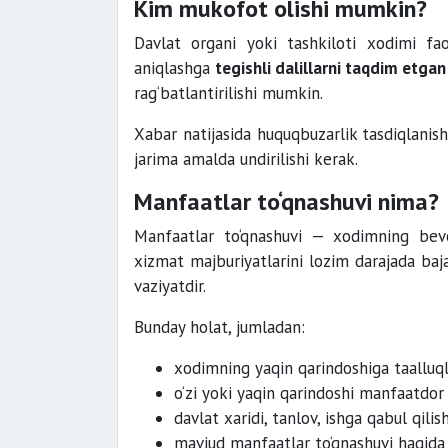
Kim mukofot olishi mumkin?
Davlat organi yoki tashkiloti xodimi fao
aniqlashga
tegishli dalillarni taqdim etg
rag‘batlantirilishi mumkin.
Xabar natijasida huquqbuzarlik tasdiqlanish
jarima amalda undirilishi kerak.
Manfaatlar to‘qnashuvi nima?
Manfaatlar to‘qnashuvi — xodimning bevo
xizmat majburiyatlarini lozim darajada bajar
vaziyatdir.
Bunday holat, jumladan:
xodimning yaqin qarindoshiga taalluqli
o‘zi yoki yaqin qarindoshi manfaatdor 
davlat xaridi, tanlov, ishga qabul qili
mavjud manfaatlar to‘qnashuvi haqida