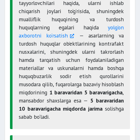
tayyorlovchilari haqida, ularni ishlab
chiqarish joylari to‘g‘risida, shuningdek
mualliflik huquqining va turdosh
huquqlarning egalari haqida
yolg‘on
axborotni ko‘rsatish
— asarlarning va
turdosh huquqlar ob’ektlarining kontrafakt
nusxalarini, shuningdek ularni takrorlash
hamda tarqatish uchun foydalaniladigan
materiallar va uskunalarni hamda boshqa
huquqbuzarlik sodir etish qurollarini
musodara qilib, fuqarolarga bazaviy hisoblash
miqdorining
1 baravaridan 5 baravarigacha
,
mansabdor shaxslarga esa —
5 baravaridan
10 baravarigacha miqdorda jarima
solishga
sabab bo‘ladi.