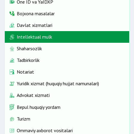
One ID vа YaIDXP
Bojxona masalalar
Davlat xizmatlari
Intellektual mulk
Shaharsozlik
Tadbirkorlik
Notariat
Yuridik xizmat (huquqiy hujjat namunalari)
Advokat xizmati
Bepul huquqiy yordam
Turizm
Ommaviy axborot vositalari