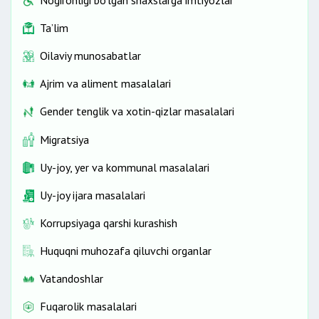
Nogironligi bo‘lgan shaxslarga imtiyozlar
Ta’lim
Oilaviy munosabatlar
Ajrim va aliment masalalari
Gender tenglik va xotin-qizlar masalalari
Migratsiya
Uy-joy, yer va kommunal masalalari
Uy-joy ijara masalalari
Korrupsiyaga qarshi kurashish
Huquqni muhozafa qiluvchi organlar
Vatandoshlar
Fuqarolik masalalari