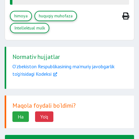
himoya
huquqiy muhofaza
Intellektual mulk
Normativ hujjatlar
O‘zbekiston Respublikasining ma’muriy javobgarlik
to‘g‘risidagi Kodeksi
Maqola foydali bo‘ldimi?
Ha
Yo'q