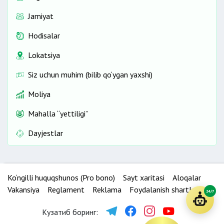
Jamiyat
Hodisalar
Lokatsiya
Siz uchun muhim (bilib qo‘ygan yaxshi)
Moliya
Mahalla “yettiligi”
Dayjestlar
Ko‘ngilli huquqshunos (Pro bono)
Sayt xaritasi
Aloqalar
Vakansiya
Reglament
Reklama
Foydalanish shartlari
24/7
Кузатиб боринг: