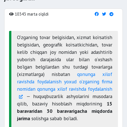
10343 marta o'qildi
O‘zganing tovar belgisidan, xizmat ko‘rsatish
belgisidan, geografik ko‘rsatkichidan, tovar
kelib chiqqan joy nomidan yoki adashtirib
yuborish darajasida ular bilan o‘xshash
bo‘lgan belgilardan shu turdagi tovarlarga
(xizmatlarga) nisbatan
qonunga xilof
ravishda foydalanish yoxud o‘zganing firma
nomidan qonunga xilof ravishda foydalanish
— huquqbuzarlik ashyolarini musodara
qilib, bazaviy hisoblash miqdorining
15
baravaridan 30 baravarigacha miqdorda
jarima
solishga sabab bo‘ladi.