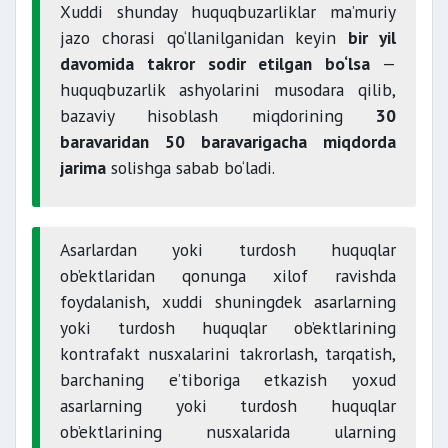
Xuddi shunday huquqbuzarliklar ma’muriy
jazo chorasi qo‘llanilganidan keyin
bir yil
davomida
takror sodir etilgan bo‘lsa
—
huquqbuzarlik ashyolarini musodara qilib,
bazaviy hisoblash miqdorining
30
baravaridan 50 baravarigacha miqdorda
jarima
solishga sabab bo‘ladi.
Asarlardan yoki turdosh huquqlar
ob’ektlaridan qonunga xilof ravishda
foydalanish, xuddi shuningdek asarlarning
yoki turdosh huquqlar ob’ektlarining
kontrafakt nusxalarini takrorlash, tarqatish,
barchaning e’tiboriga etkazish yoxud
asarlarning yoki turdosh huquqlar
ob’ektlarining nusxalarida ularning