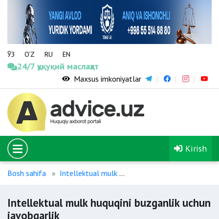
ЎЗ
O‘Z
RU
EN
24/7 ҳуқуқий маслаҳат
Maxsus imkoniyatlar
Kirish
Bosh sahifa
Intellektual mulk
Intellektual mulk huquqini
Intellektual mulk huquqini buzganlik uchun
javobgarlik