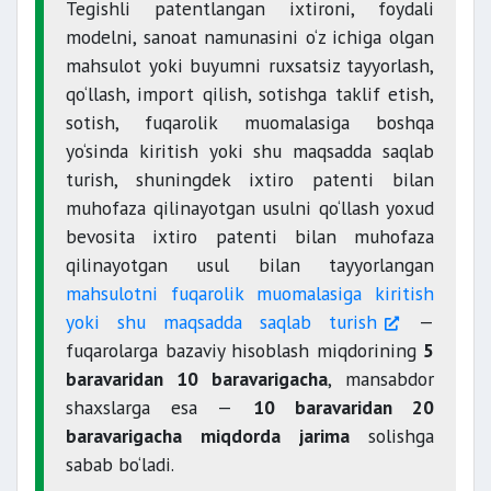
Tegishli patentlangan ixtironi, foydali
modelni, sanoat namunasini o‘z ichiga olgan
mahsulot yoki buyumni ruxsatsiz tayyorlash,
qo‘llash, import qilish, sotishga taklif etish,
sotish, fuqarolik muomalasiga boshqa
yo‘sinda kiritish yoki shu maqsadda saqlab
turish, shuningdek ixtiro patenti bilan
muhofaza qilinayotgan usulni qo‘llash yoxud
bevosita ixtiro patenti bilan muhofaza
qilinayotgan usul bilan tayyorlangan
mahsulotni fuqarolik muomalasiga kiritish
yoki shu maqsadda saqlab turish
—
fuqarolarga bazaviy hisoblash miqdorining
5
baravaridan 10 baravarigacha
, mansabdor
shaxslarga esa —
10 baravaridan 20
baravarigacha
miqdorda jarima
solishga
sabab bo‘ladi.