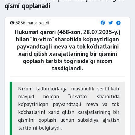
qismi qoplanadi
3856 marta o'qildi
Hukumat qarori (468-son, 28.07.2025-y.)
bilan “In-vitro” sharoitida ko‘paytirilgan
payvandtagli meva va tok ko‘chatlarini
xarid qilish xarajatlarining bir qismini
qoplash tartibi to‘g‘risida”gi nizom
tasdiqlandi.
Nizom tadbirkorlarga muvofiqlik sertifikati
mavjud bo‘lgan “in-vitro” sharoitida
ko‘paytirilgan payvandtagli meva va tok
ko‘chatlarini xarid qilish xarajatlarining bir
qismini qoplash uchun subsidiya ajratish
tartibini belgilaydi.