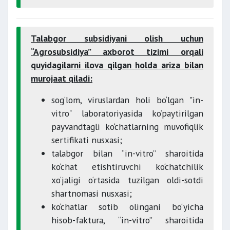
Talabgor subsidiyani olish uchun
“Agrosubsidiya” axborot tizimi orqali
quyidagilarni ilova qilgan holda ariza bilan
murojaat qiladi:
sog‘lom, viruslardan holi bo‘lgan "in-
vitro" laboratoriyasida ko‘paytirilgan
payvandtagli ko‘chatlarning muvofiqlik
sertifikati nusxasi;
talabgor bilan “in-vitro” sharoitida
ko‘chat etishtiruvchi ko‘chatchilik
xo‘jaligi o‘rtasida tuzilgan oldi-sotdi
shartnomasi nusxasi;
ko‘chatlar sotib olingani bo‘yicha
hisob-faktura, “in-vitro” sharoitida