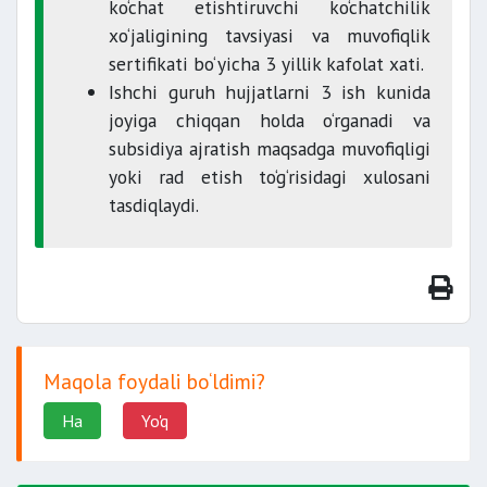
ko‘chat etishtiruvchi ko‘chatchilik
xo‘jaligining tavsiyasi va muvofiqlik
sertifikati bo‘yicha 3 yillik kafolat xati.
Ishchi guruh hujjatlarni 3 ish kunida
joyiga chiqqan holda o‘rganadi va
subsidiya ajratish maqsadga muvofiqligi
yoki rad etish to‘g‘risidagi xulosani
tasdiqlaydi.
Maqola foydali bo‘ldimi?
Ha
Yo'q