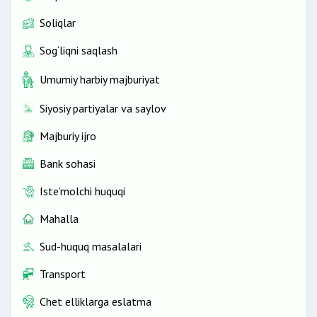
Soliqlar
Sog‘liqni saqlash
Umumiy harbiy majburiyat
Siyosiy partiyalar va saylov
Majburiy ijro
Bank sohasi
Iste’molchi huquqi
Mahalla
Sud-huquq masalalari
Transport
Chet elliklarga eslatma