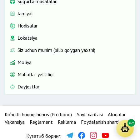
Sug‘urta masalalari
Jamiyat
Hodisalar
Lokatsiya
Siz uchun muhim (bilib qo‘ygan yaxshi)
Moliya
Mahalla “yettiligi”
Dayjestlar
Ko‘ngilli huquqshunos (Pro bono)
Sayt xaritasi
Aloqalar
Vakansiya
Reglament
Reklama
Foydalanish shartlari
24/7
Кузатиб боринг: