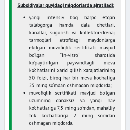
Subsidiyalar quyidagi miqdorlarda ajratiladi:
yangi intensiv bog‘ barpo etgan
talabgorga hamda dala chetlari,
kanallar, sug‘orish va kollektor-drenaj
tarmoqlari atrofidagi maydonlarga
ekilgan muvofiqlik sertifikati mavjud
bo‘lgan “in-vitro” sharotida
ko‘paytirilgan payvandtagli meva
ko‘chatlarini xarid qilish xarajatlarining
50 foizi, biroq har bir meva ko‘chatiga
25 ming so‘mdan oshmagan miqdorda;
muvofiqlik sertifikati mavjud bo‘lgan
uzumning danaksiz va yangi nav
ko‘chatlariga 7,5 ming so‘mdan, mahalliy
tok ko‘chatlariga 2 ming so‘mdan
oshmagan miqdorda.