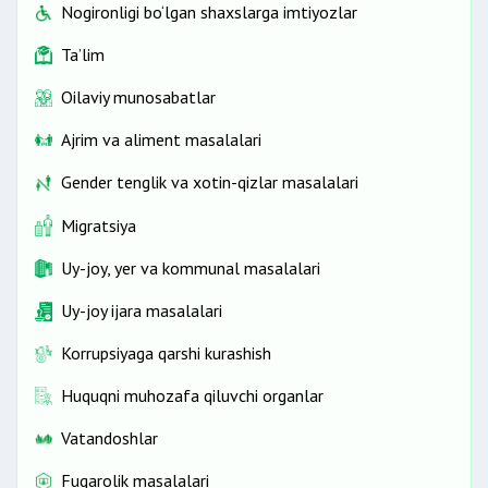
Nogironligi bo‘lgan shaxslarga imtiyozlar
Ta’lim
Oilaviy munosabatlar
Ajrim va aliment masalalari
Gender tenglik va xotin-qizlar masalalari
Migratsiya
Uy-joy, yer va kommunal masalalari
Uy-joy ijara masalalari
Korrupsiyaga qarshi kurashish
Huquqni muhozafa qiluvchi organlar
Vatandoshlar
Fuqarolik masalalari