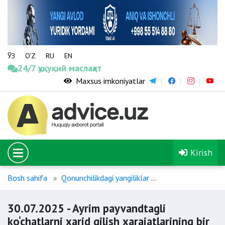
ЎЗ
O‘Z
RU
EN
24/7 ҳуқуқий маслаҳат
Maxsus imkoniyatlar
Kirish
Bosh sahifa
Qonunchilikdagi yangiliklar
30.07.2025 - Ayrim 
30.07.2025 - Ayrim payvandtagli
ko‘chatlarni xarid qilish xarajatlarining bir