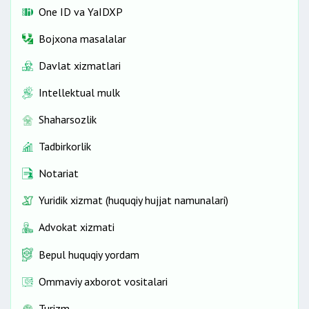
One ID vа YaIDXP
Bojxona masalalar
Davlat xizmatlari
Intellektual mulk
Shaharsozlik
Tadbirkorlik
Notariat
Yuridik xizmat (huquqiy hujjat namunalari)
Advokat xizmati
Bepul huquqiy yordam
Ommaviy axborot vositalari
Turizm