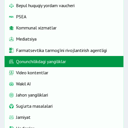
Bepul huquqiy yordam vaucheri
PSEA
Kommunal xizmatlar
Mediatsiya
Farmatsevtika tarmog'ini rivojlantirish agentligi
Qonunchilikdagi yangiliklar
Video kontentlar
Wakil AI
Jahon yangiliklari
Sug‘urta masalalari
Jamiyat