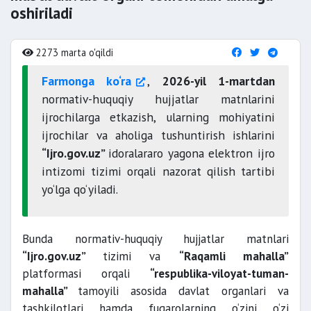
oshiriladi
2273 marta o'qildi
Farmonga ko‘ra
,
2026-yil 1-martdan
normativ-huquqiy hujjatlar matnlarini
ijrochilarga etkazish, ularning mohiyatini
ijrochilar va aholiga tushuntirish ishlarini
“Ijro.gov.uz”
idoralararo yagona elektron ijro
intizomi tizimi orqali nazorat qilish tartibi
yo‘lga qo‘yiladi.
Bunda normativ-huquqiy hujjatlar matnlari
“Ijro.gov.uz”
tizimi va
“Raqamli mahalla”
platformasi orqali
“respublika-viloyat-tuman-
mahalla”
tamoyili asosida davlat organlari va
tashkilotlari hamda fuqarolarning o‘zini o‘zi