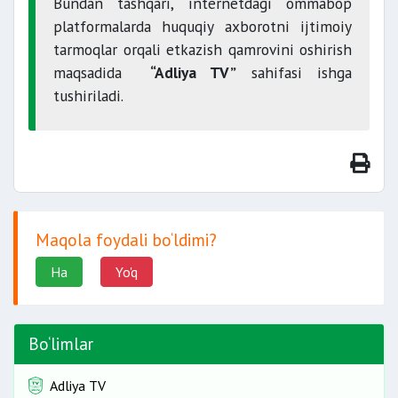
Bundan tashqari, internetdagi ommabop
platformalarda huquqiy axborotni ijtimoiy
tarmoqlar orqali etkazish qamrovini oshirish
maqsadida
“Adliya TV”
sahifasi ishga
tushiriladi.
Maqola foydali bo‘ldimi?
Ha
Yo'q
Bo‘limlar
Adliya TV