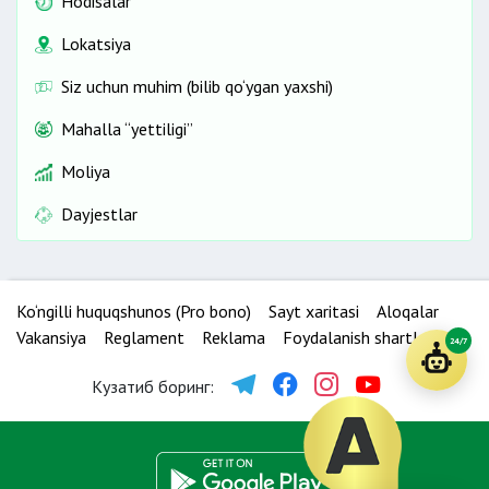
Hodisalar
Lokatsiya
Siz uchun muhim (bilib qo‘ygan yaxshi)
Mahalla “yettiligi”
Moliya
Dayjestlar
Ko‘ngilli huquqshunos (Pro bono)
Sayt xaritasi
Aloqalar
Vakansiya
Reglament
Reklama
Foydalanish shartlari
24/7
Кузатиб боринг: