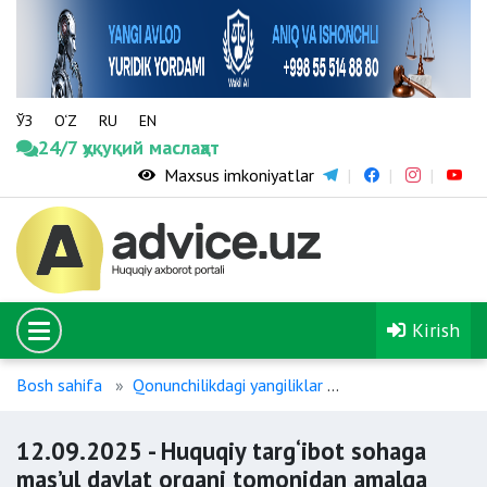
ЎЗ
O‘Z
RU
EN
24/7 ҳуқуқий маслаҳат
Maxsus imkoniyatlar
Kirish
Bosh sahifa
Qonunchilikdagi yangiliklar
12.09.2025 - Huqu
12.09.2025 - Huquqiy targ‘ibot sohaga
mas’ul davlat organi tomonidan amalga