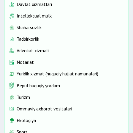
Davlat xizmatlari
Intellektual mulk
Shaharsozlik
Tadbirkorlik
Advokat xizmati
Notariat
Yuridik xizmat (huquqiy hujjat namunalari)
Bepul huquqiy yordam
Turizm
Ommaviy axborot vositalari
Ekologiya
Sport