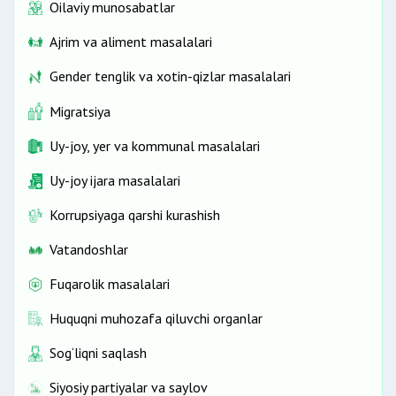
Oilaviy munosabatlar
Ajrim va aliment masalalari
Gender tenglik va xotin-qizlar masalalari
Migratsiya
Uy-joy, yer va kommunal masalalari
Uy-joy ijara masalalari
Korrupsiyaga qarshi kurashish
Vatandoshlar
Fuqarolik masalalari
Huquqni muhozafa qiluvchi organlar
Sog‘liqni saqlash
Siyosiy partiyalar va saylov