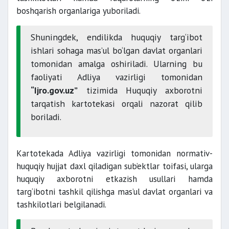
boshqarish organlariga yuboriladi.
Shuningdek, endilikda huquqiy targ‘ibot
ishlari sohaga mas’ul bo‘lgan davlat organlari
tomonidan amalga oshiriladi. Ularning bu
faoliyati Adliya vazirligi tomonidan
“Ijro.gov.uz”
tizimida Huquqiy axborotni
tarqatish kartotekasi orqali nazorat qilib
boriladi.
Kartotekada Adliya vazirligi tomonidan normativ-
huquqiy hujjat daxl qiladigan sub’ektlar toifasi, ularga
huquqiy axborotni etkazish usullari hamda
targ‘ibotni tashkil qilishga mas’ul davlat organlari va
tashkilotlari belgilanadi.