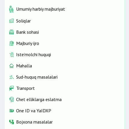
Umumiy harbiy majburiyat
Soliqlar
Bank sohasi
Majburiy ijro
Iste’molchi huquqi
Mahalla
Sud-huquq masalalari
Transport
Chet elliklarga eslatma
One ID vа YaIDXP
Bojxona masalalar