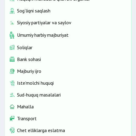
Sog‘liqni saqlash
Siyosiy partiyalar va saylov
Umumiy harbiy majburiyat
Soliqlar
Bank sohasi
Majburiy ijro
Iste’molchi huquqi
Sud-huquq masalalari
Mahalla
Transport
Chet elliklarga eslatma