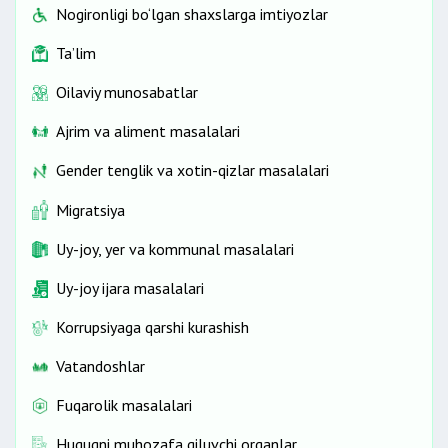
Nogironligi bo‘lgan shaxslarga imtiyozlar
Ta’lim
Oilaviy munosabatlar
Ajrim va aliment masalalari
Gender tenglik va xotin-qizlar masalalari
Migratsiya
Uy-joy, yer va kommunal masalalari
Uy-joy ijara masalalari
Korrupsiyaga qarshi kurashish
Vatandoshlar
Fuqarolik masalalari
Huquqni muhozafa qiluvchi organlar