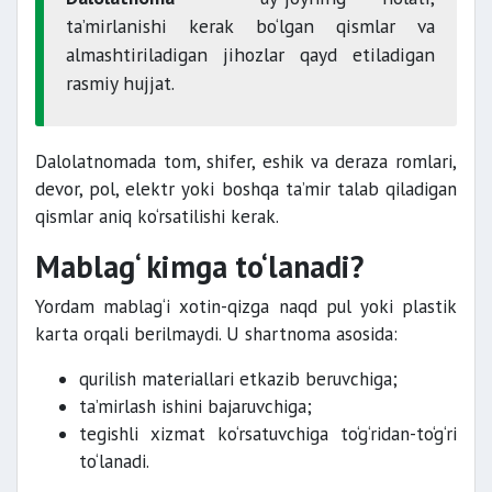
ta’mirlanishi kerak bo‘lgan qismlar va
almashtiriladigan jihozlar qayd etiladigan
rasmiy hujjat.
Dalolatnomada tom, shifer, eshik va deraza romlari,
devor, pol, elektr yoki boshqa ta’mir talab qiladigan
qismlar aniq ko‘rsatilishi kerak.
Mablag‘ kimga to‘lanadi?
Yordam mablag‘i xotin-qizga naqd pul yoki plastik
karta orqali berilmaydi. U shartnoma asosida:
qurilish materiallari etkazib beruvchiga;
ta’mirlash ishini bajaruvchiga;
tegishli xizmat ko‘rsatuvchiga to‘g‘ridan-to‘g‘ri
to‘lanadi.