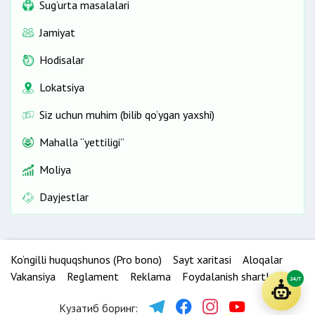
Sug‘urta masalalari
Jamiyat
Hodisalar
Lokatsiya
Siz uchun muhim (bilib qo‘ygan yaxshi)
Mahalla “yettiligi”
Moliya
Dayjestlar
Ko‘ngilli huquqshunos (Pro bono)
Sayt xaritasi
Aloqalar
Vakansiya
Reglament
Reklama
Foydalanish shartlari
24/7
Кузатиб боринг: