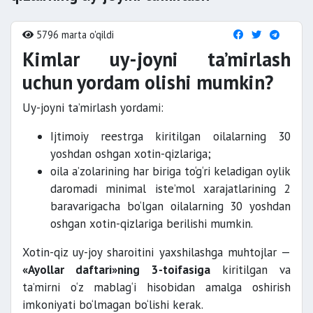
5796 marta o'qildi
Kimlar uy-joyni ta’mirlash
uchun yordam olishi mumkin?
Uy-joyni ta’mirlash yordami:
Ijtimoiy reestrga kiritilgan oilalarning 30
yoshdan oshgan xotin-qizlariga;
oila a’zolarining har biriga to‘g‘ri keladigan oylik
daromadi minimal iste’mol xarajatlarining 2
baravarigacha bo‘lgan oilalarning 30 yoshdan
oshgan xotin-qizlariga berilishi mumkin.
Xotin-qiz uy-joy sharoitini yaxshilashga muhtojlar —
«Ayollar daftari»ning 3-toifasiga
kiritilgan va
ta’mirni o‘z mablag‘i hisobidan amalga oshirish
imkoniyati bo‘lmagan bo‘lishi kerak.