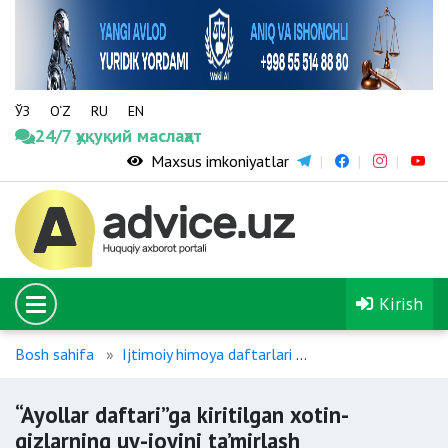
ЎЗ
O‘Z
RU
EN
24/7 ҳуқуқий маслаҳат
Maxsus imkoniyatlar
Kirish
Bosh sahifa
Ijtimoiy himoya daftarlari
“Ayollar daftari”ga 
“Ayollar daftari”ga kiritilgan xotin-
qizlarning uy-joyini ta’mirlash