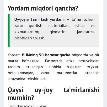
Yordam miqdori qancha?
Uy-joyni ta’mirlash yordami
— ta’mir uchun
zarur qurilish materiallari, ishlar va
xizmatlarning qiymatini jamg‘arma
hisobidan to‘lash.
Yordam
BHMning 50 baravarigacha
miqdorda va bir
marta ko‘rsatiladi. Pasportda ariza beruvchidan
taqdim etiladigan alohida hujjatlar ro‘yxati
belgilanmagan, zarur ma’lumotlar o‘rganish
jarayonida tekshiriladi.
Qaysi uy-joy ta’mirlanishi
mumkin?
Ta’mirlanadigan uy-joy: