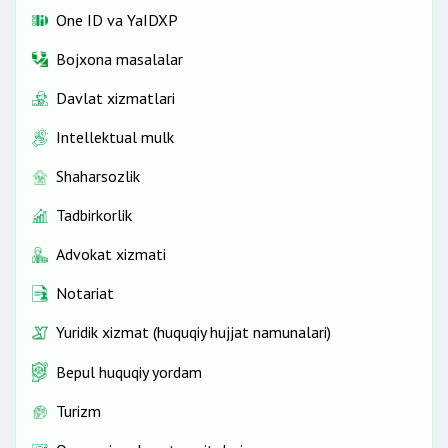
One ID vа YaIDXP
Bojxona masalalar
Davlat xizmatlari
Intellektual mulk
Shaharsozlik
Tadbirkorlik
Advokat xizmati
Notariat
Yuridik xizmat (huquqiy hujjat namunalari)
Bepul huquqiy yordam
Turizm