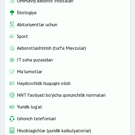
Ommaviy axborot vositalari
Ekologiya
Abituriyentlar uchun
Sport
Axborotlashtirish (turfa Mavzular)
IT soha yuzasidan
Ma’lumotlar
Haydovchilik huquqini olish
NNT faoliyati bo'yicha qonunchilik normalari
Yuridik lug‘at
Ishonch telefonlari
Hisoblagichlar (yuridik kalkulyatorlar)