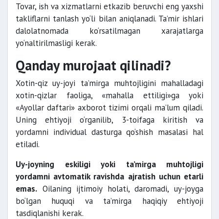
Tovar, ish va xizmatlarni etkazib beruvchi eng yaxshi
takliflarni tanlash yo‘li bilan aniqlanadi. Ta’mir ishlari
dalolatnomada ko‘rsatilmagan xarajatlarga
yo‘naltirilmasligi kerak.
Qanday murojaat qilinadi?
Xotin-qiz uy-joyi ta’mirga muhtojligini mahalladagi
xotin-qizlar faoliga, «mahalla ettiligi»ga yoki
«Ayollar daftari» axborot tizimi orqali ma’lum qiladi.
Uning ehtiyoji o‘rganilib, 3-toifaga kiritish va
yordamni individual dasturga qo‘shish masalasi hal
etiladi.
Uy-joyning eskiligi yoki ta’mirga muhtojligi
yordamni avtomatik ravishda ajratish uchun etarli
emas.
Oilaning ijtimoiy holati, daromadi, uy-joyga
bo‘lgan huquqi va ta’mirga haqiqiy ehtiyoji
tasdiqlanishi kerak.