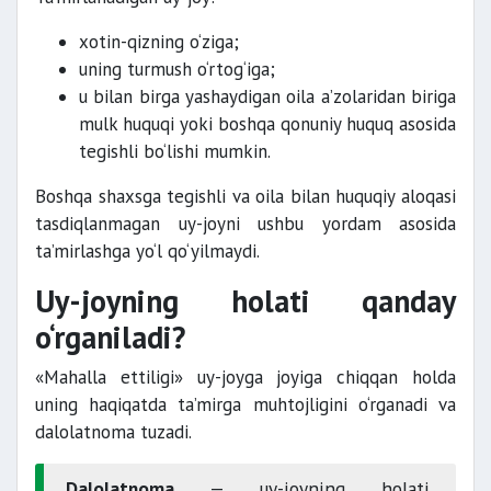
xotin-qizning o‘ziga;
uning turmush o‘rtog‘iga;
u bilan birga yashaydigan oila a’zolaridan biriga
mulk huquqi yoki boshqa qonuniy huquq asosida
tegishli bo‘lishi mumkin.
Boshqa shaxsga tegishli va oila bilan huquqiy aloqasi
tasdiqlanmagan uy-joyni ushbu yordam asosida
ta’mirlashga yo‘l qo‘yilmaydi.
Uy-joyning holati qanday
o‘rganiladi?
«Mahalla ettiligi» uy-joyga joyiga chiqqan holda
uning haqiqatda ta’mirga muhtojligini o‘rganadi va
dalolatnoma tuzadi.
Dalolatnoma
— uy-joyning holati,