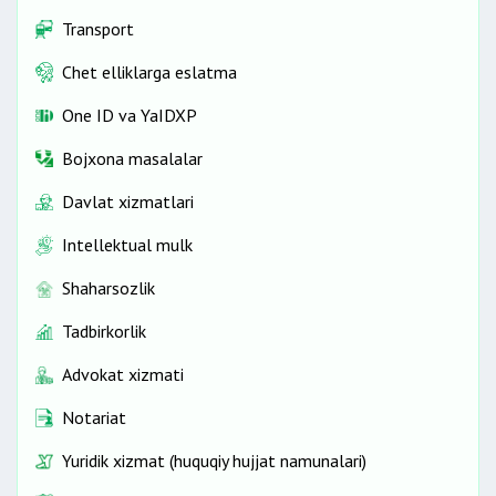
Transport
Chet elliklarga eslatma
One ID vа YaIDXP
Bojxona masalalar
Davlat xizmatlari
Intellektual mulk
Shaharsozlik
Tadbirkorlik
Advokat xizmati
Notariat
Yuridik xizmat (huquqiy hujjat namunalari)