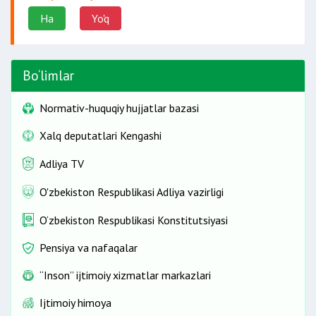
Ha
Yo'q
Bo‘limlar
Normativ-huquqiy hujjatlar bazasi
Xalq deputatlari Kengashi
Adliya TV
O'zbekiston Respublikasi Adliya vazirligi
O‘zbekiston Respublikasi Konstitutsiyasi
Pensiya va nafaqalar
“Inson” ijtimoiy xizmatlar markazlari
Ijtimoiy himoya