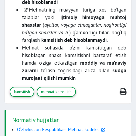
deb hisoblanadi
.
Mehnatning muayyan turiga xos bo‘lgan
talablar yoki
ijtimoiy himoyaga muhtoj
shaxslar
(
ayollar, voyaga etmaganlar, nogironligi
bo‘lgan shaxslar va b.
) g‘amxo‘rligi bilan bog‘liq
farqlash
kamsitish deb hisoblanmaydi.
Mehnat sohasida o‘zini kamsitilgan deb
hisoblagan shaxs kamsitishni bartaraf etish
hamda o‘ziga etkazilgan
moddiy va ma’naviy
zararni
to‘lash to‘g‘risidagi ariza bilan
sudga
murojaat qilishi mumkin
.
kamsitish
mehnat kamsitish
Normativ hujjatlar
O‘zbekiston Respublikasi Mehnat kodeksi