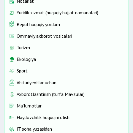
Notariat
Yuridik xizmat (huquqiy hujjat namunalari)
Bepul huquqiy yordam
Ommaviy axborot vositalari
Turizm
Ekologiya
Sport
Abituriyentlar uchun
Axborotlashtirish (turfa Mavzular)
Ma’lumotlar
Haydovchilik huquqini olish
IT soha yuzasidan