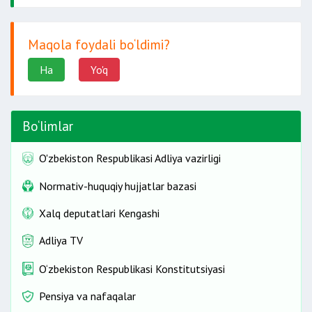
Maqola foydali bo‘ldimi?
Ha
Yo'q
Bo‘limlar
O'zbekiston Respublikasi Adliya vazirligi
Normativ-huquqiy hujjatlar bazasi
Xalq deputatlari Kengashi
Adliya TV
O‘zbekiston Respublikasi Konstitutsiyasi
Pensiya va nafaqalar