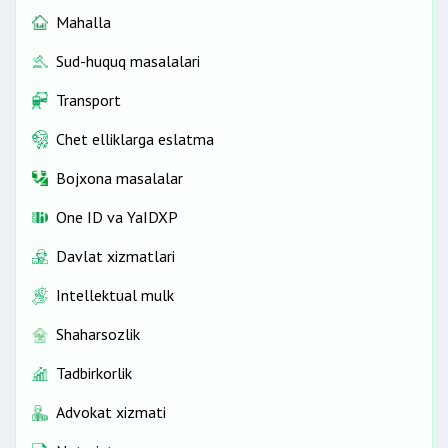
Mahalla
Sud-huquq masalalari
Transport
Chet elliklarga eslatma
Bojxona masalalar
One ID vа YaIDXP
Davlat xizmatlari
Intellektual mulk
Shaharsozlik
Tadbirkorlik
Advokat xizmati