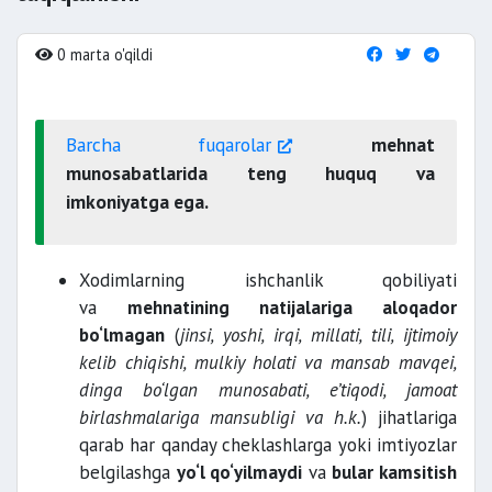
0 marta o'qildi
Barcha fuqarolar
mehnat
munosabatlarida teng huquq va
imkoniyatga ega.
Xodimlarning ishchanlik qobiliyati
va
mehnatining natijalariga aloqador
bo‘lmagan
(
jinsi, yoshi, irqi, millati, tili, ijtimoiy
kelib chiqishi, mulkiy holati va mansab mavqei,
dinga bo‘lgan munosabati, e’tiqodi, jamoat
birlashmalariga mansubligi va h.k.
) jihatlariga
qarab har qanday cheklashlarga yoki imtiyozlar
belgilashga
yo‘l qo‘yilmaydi
va
bular kamsitish