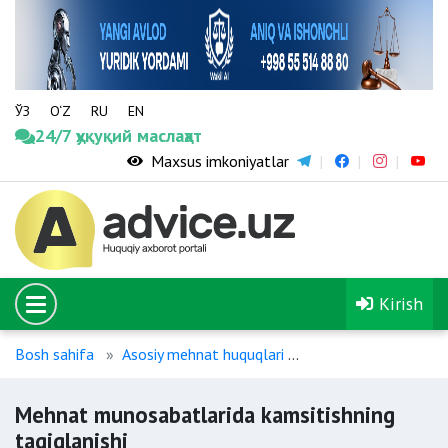
ЎЗ
O‘Z
RU
EN
24/7 ҳуқуқий маслаҳат
Maxsus imkoniyatlar
Kirish
Bosh sahifa
Asosiy mehnat huquqlari
Mehnat munosabatlar
Mehnat munosabatlarida kamsitishning
taqiqlanishi