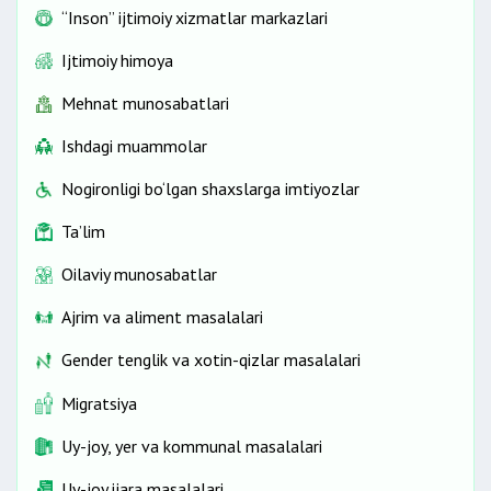
“Inson” ijtimoiy xizmatlar markazlari
Ijtimoiy himoya
Mehnat munosabatlari
Ishdagi muammolar
Nogironligi bo‘lgan shaxslarga imtiyozlar
Ta’lim
Oilaviy munosabatlar
Ajrim va aliment masalalari
Gender tenglik va xotin-qizlar masalalari
Migratsiya
Uy-joy, yer va kommunal masalalari
Uy-joy ijara masalalari