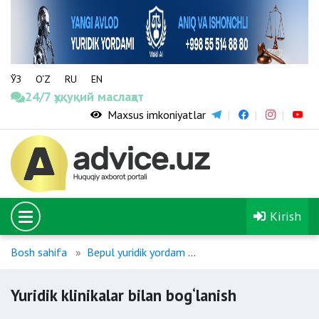
ЎЗ
O‘Z
RU
EN
24/7 ҳуқуқий маслаҳат
Maxsus imkoniyatlar
Kirish
Bosh sahifa
Bepul yuridik yordam
Yuridik klinikalar bilan b
Yuridik klinikalar bilan bog‘lanish