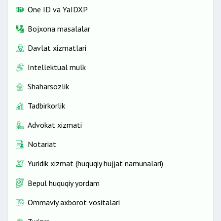
One ID vа YaIDXP
Bojxona masalalar
Davlat xizmatlari
Intellektual mulk
Shaharsozlik
Tadbirkorlik
Advokat xizmati
Notariat
Yuridik xizmat (huquqiy hujjat namunalari)
Bepul huquqiy yordam
Ommaviy axborot vositalari