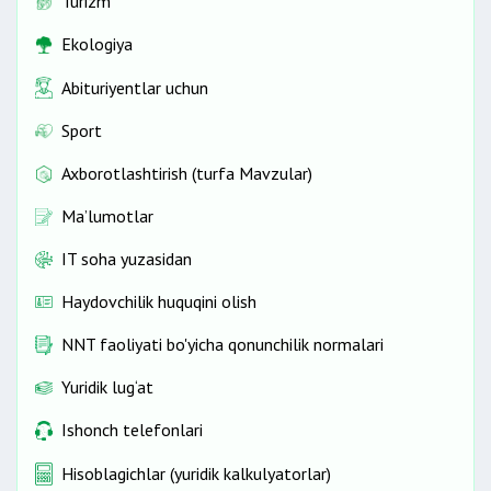
Turizm
Ekologiya
Abituriyentlar uchun
Sport
Axborotlashtirish (turfa Mavzular)
Ma’lumotlar
IT soha yuzasidan
Haydovchilik huquqini olish
NNT faoliyati bo'yicha qonunchilik normalari
Yuridik lug‘at
Ishonch telefonlari
Hisoblagichlar (yuridik kalkulyatorlar)