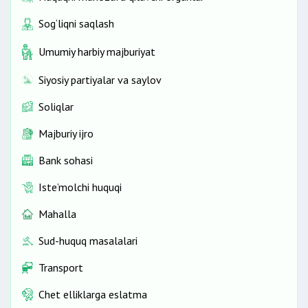
Sog‘liqni saqlash
Umumiy harbiy majburiyat
Siyosiy partiyalar va saylov
Soliqlar
Majburiy ijro
Bank sohasi
Iste’molchi huquqi
Mahalla
Sud-huquq masalalari
Transport
Chet elliklarga eslatma