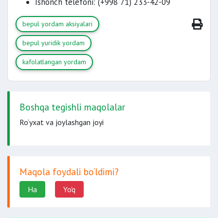
Ishonch telefoni: (+998 71) 233-42-09
bepul yordam aksiyalari
bepul yuridik yordam
kafolatlangan yordam
Boshqa tegishli maqolalar
Ro‘yxat va joylashgan joyi
Maqola foydali bo‘ldimi?
Ha
Yo'q