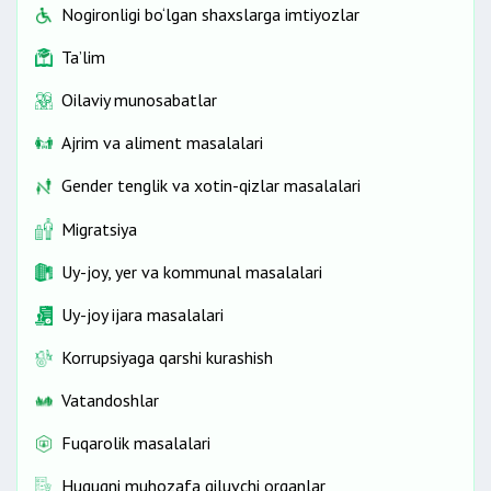
Nogironligi bo‘lgan shaxslarga imtiyozlar
Ta’lim
Oilaviy munosabatlar
Ajrim va aliment masalalari
Gender tenglik va xotin-qizlar masalalari
Migratsiya
Uy-joy, yer va kommunal masalalari
Uy-joy ijara masalalari
Korrupsiyaga qarshi kurashish
Vatandoshlar
Fuqarolik masalalari
Huquqni muhozafa qiluvchi organlar