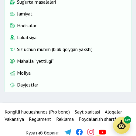
Sug‘urta masalalari
Jamiyat
Hodisalar
Lokatsiya
Siz uchun muhim (bilib qo‘ygan yaxshi)
Mahalla “yettiligi”
Moliya
Dayjestlar
Ko‘ngilli huquqshunos (Pro bono)
Sayt xaritasi
Aloqalar
Vakansiya
Reglament
Reklama
Foydalanish shartlari
24/7
Кузатиб боринг: