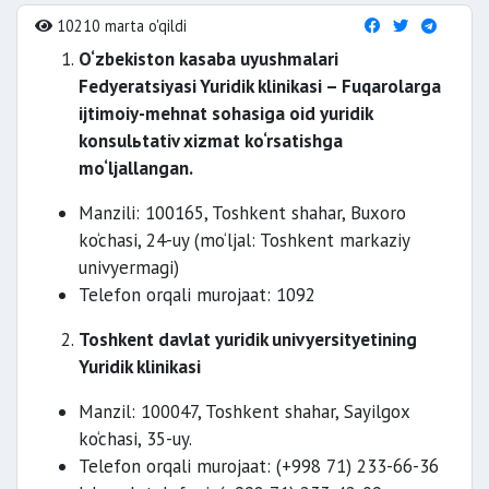
10210 marta o'qildi
O‘zbekiston kasaba uyushmalari
Fedyeratsiyasi Yuridik klinikasi – Fuqarolarga
ijtimoiy-mehnat sohasiga oid yuridik
konsulьtativ xizmat ko‘rsatishga
mo‘ljallangan.
Manzili: 100165, Toshkent shahar, Buxoro
ko‘chasi, 24-uy (mo‘ljal: Toshkent markaziy
univyermagi)
Telefon orqali murojaat: 1092
Toshkent davlat yuridik univyersityetining
Yuridik klinikasi
Manzil: 100047, Toshkent shahar, Sayilgox
ko‘chasi, 35-uy.
Telefon orqali murojaat: (+998 71) 233-66-36