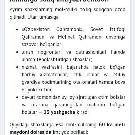
Ayrim shaxslarning mol-mulki to‘liq soliqdan ozod
qilinadi. Ular jumlasiga:
«O‘zbekiston Qahramoni», Sovet Ittifoqi
Qahramoni va Mehnat Qahramoni unvoniga
sazovor bo‘lganlar;
urush nogironlari va qatnashchilari hamda
ularga tenglashtirilgan shaxslar;
xizmat vazifasini bajarishda halok bo‘lgan
harbiy xizmatchilar, ichki ishlar va Milliy
gvardiya xodimlarining ota-onalari hamda beva
er yoki xotini;
davlat tomonidan uy-joy ajratilgan etim bolalar
va ota-ona qaramog‘idan mahrum bo‘lgan
bolalar —
23 yoshgacha
kiradi.
Quyidagi shaxslarga esa mol-mulkning
60 kv. metr
maydoni doirasida
imtiyoz beriladi: