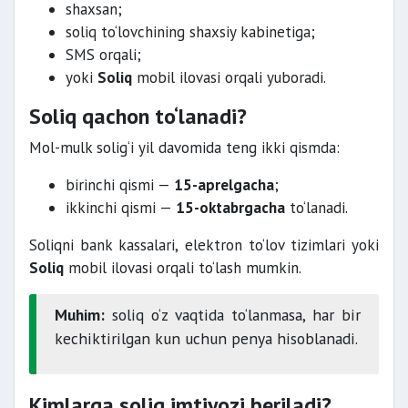
shaxsan;
soliq to‘lovchining shaxsiy kabinetiga;
SMS orqali;
yoki
Soliq
mobil ilovasi orqali yuboradi.
Soliq qachon to‘lanadi?
Mol-mulk solig‘i yil davomida teng ikki qismda:
birinchi qismi —
15-aprelgacha
;
ikkinchi qismi —
15-oktabrgacha
to‘lanadi.
Soliqni bank kassalari, elektron to‘lov tizimlari yoki
Soliq
mobil ilovasi orqali to‘lash mumkin.
Muhim:
soliq o‘z vaqtida to‘lanmasa, har bir
kechiktirilgan kun uchun penya hisoblanadi.
Kimlarga soliq imtiyozi beriladi?