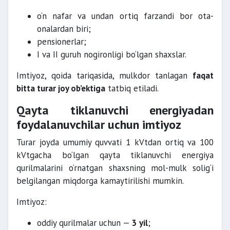
o‘n nafar va undan ortiq farzandi bor ota-
onalardan biri;
pensionerlar;
I va II guruh nogironligi bo‘lgan shaxslar.
Imtiyoz, qoida tariqasida, mulkdor tanlagan
faqat
bitta turar joy ob’ektiga
tatbiq etiladi.
Qayta tiklanuvchi energiyadan
foydalanuvchilar uchun imtiyoz
Turar joyda umumiy quvvati 1 kVtdan ortiq va 100
kVtgacha bo‘lgan qayta tiklanuvchi energiya
qurilmalarini o‘rnatgan shaxsning mol-mulk solig‘i
belgilangan miqdorga kamaytirilishi mumkin.
Imtiyoz:
oddiy qurilmalar uchun —
3 yil
;