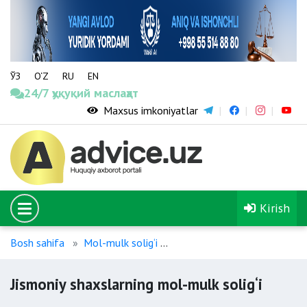
ЎЗ
O‘Z
RU
EN
24/7 ҳуқуқий маслаҳат
Maxsus imkoniyatlar
Kirish
Bosh sahifa
Mol-mulk solig‘i
Jismoniy shaxslarning mol-mu
Jismoniy shaxslarning mol-mulk solig‘i