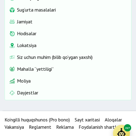
Sug‘urta masalalari
Jamiyat
Hodisalar
Lokatsiya
Siz uchun muhim (bilib qo‘ygan yaxshi)
Mahalla “yettiligi”
Moliya
Dayjestlar
Ko‘ngilli huquqshunos (Pro bono)
Sayt xaritasi
Aloqalar
Vakansiya
Reglament
Reklama
Foydalanish shartlari
24/7