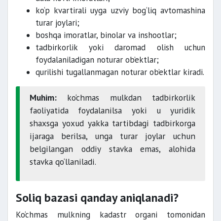
ko‘p kvartirali uyga uzviy bog‘liq avtomashina
turar joylari;
boshqa imoratlar, binolar va inshootlar;
tadbirkorlik yoki daromad olish uchun
foydalaniladigan noturar ob’ektlar;
qurilishi tugallanmagan noturar ob’ektlar kiradi.
Muhim:
ko‘chmas mulkdan tadbirkorlik
faoliyatida foydalanilsa yoki u yuridik
shaxsga yoxud yakka tartibdagi tadbirkorga
ijaraga berilsa, unga turar joylar uchun
belgilangan oddiy stavka emas, alohida
stavka qo‘llaniladi.
Soliq bazasi qanday aniqlanadi?
Ko‘chmas mulkning kadastr organi tomonidan