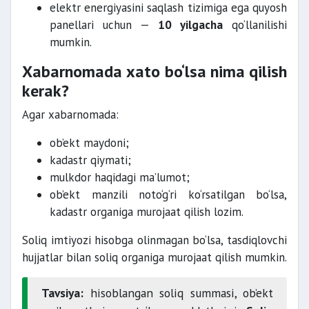
elektr energiyasini saqlash tizimiga ega quyosh
panellari uchun —
10 yilgacha
qo‘llanilishi
mumkin.
Xabarnomada xato bo‘lsa nima qilish
kerak?
Agar xabarnomada:
ob’ekt maydoni;
kadastr qiymati;
mulkdor haqidagi ma’lumot;
ob’ekt manzili noto‘g‘ri ko‘rsatilgan bo‘lsa,
kadastr organiga murojaat qilish lozim.
Soliq imtiyozi hisobga olinmagan bo‘lsa, tasdiqlovchi
hujjatlar bilan soliq organiga murojaat qilish mumkin.
Tavsiya:
hisoblangan soliq summasi, ob’ekt