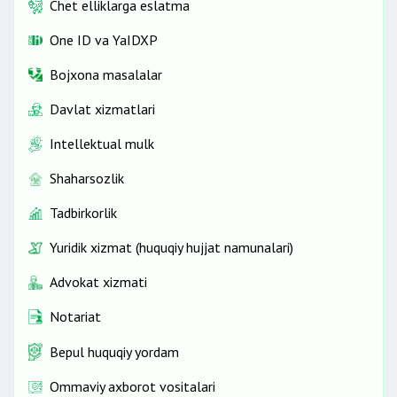
Chet elliklarga eslatma
One ID vа YaIDXP
Bojxona masalalar
Davlat xizmatlari
Intellektual mulk
Shaharsozlik
Tadbirkorlik
Yuridik xizmat (huquqiy hujjat namunalari)
Advokat xizmati
Notariat
Bepul huquqiy yordam
Ommaviy axborot vositalari