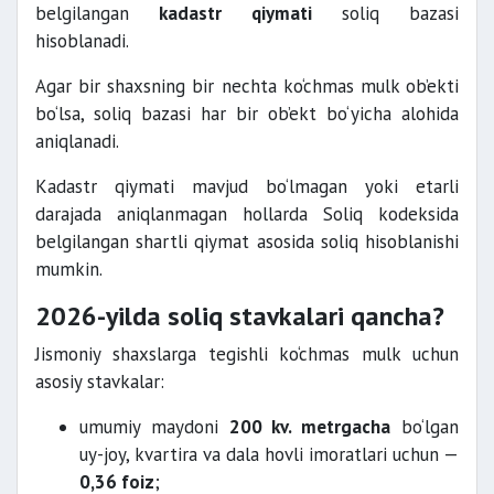
belgilangan
kadastr qiymati
soliq bazasi
hisoblanadi.
Agar bir shaxsning bir nechta ko‘chmas mulk ob’ekti
bo‘lsa, soliq bazasi har bir ob’ekt bo‘yicha alohida
aniqlanadi.
Kadastr qiymati mavjud bo‘lmagan yoki etarli
darajada aniqlanmagan hollarda Soliq kodeksida
belgilangan shartli qiymat asosida soliq hisoblanishi
mumkin.
2026-yilda soliq stavkalari qancha?
Jismoniy shaxslarga tegishli ko‘chmas mulk uchun
asosiy stavkalar:
umumiy maydoni
200 kv. metrgacha
bo‘lgan
uy-joy, kvartira va dala hovli imoratlari uchun —
0,36 foiz
;