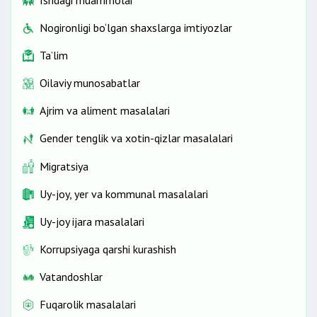
Ishdagi muammolar
Nogironligi bo‘lgan shaxslarga imtiyozlar
Ta’lim
Oilaviy munosabatlar
Ajrim va aliment masalalari
Gender tenglik va xotin-qizlar masalalari
Migratsiya
Uy-joy, yer va kommunal masalalari
Uy-joy ijara masalalari
Korrupsiyaga qarshi kurashish
Vatandoshlar
Fuqarolik masalalari