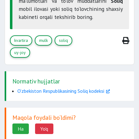
ma’lumotlari va to‘lov muddatlarini
Soliq
mobil ilovasi yoki soliq to‘lovchining shaxsiy
kabineti orqali tekshirib boring.
kvartira
mulk
soliq
uy-joy
Normativ hujjatlar
O‘zbekiston Respublikasining Soliq kodeksi
Maqola foydali bo‘ldimi?
Ha
Yo'q