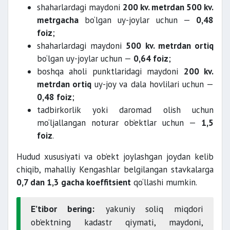
shaharlardagi maydoni
200 kv. metrdan 500 kv.
metrgacha
bo‘lgan uy-joylar uchun —
0,48
foiz
;
shaharlardagi maydoni
500 kv. metrdan ortiq
bo‘lgan uy-joylar uchun —
0,64 foiz
;
boshqa aholi punktlaridagi maydoni
200 kv.
metrdan ortiq
uy-joy va dala hovlilari uchun —
0,48 foiz
;
tadbirkorlik yoki daromad olish uchun
mo‘ljallangan noturar ob’ektlar uchun —
1,5
foiz
.
Hudud xususiyati va ob’ekt joylashgan joydan kelib
chiqib, mahalliy Kengashlar belgilangan stavkalarga
0,7 dan 1,3 gacha koeffitsient
qo‘llashi mumkin.
E’tibor bering:
yakuniy soliq miqdori
ob’ektning kadastr qiymati, maydoni,