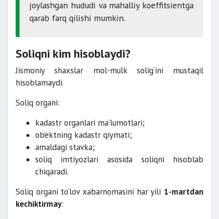
joylashgan hududi va mahalliy koeffitsientga
qarab farq qilishi mumkin.
Soliqni kim hisoblaydi?
Jismoniy shaxslar mol-mulk solig‘ini mustaqil
hisoblamaydi.
Soliq organi:
kadastr organlari ma’lumotlari;
ob’ektning kadastr qiymati;
amaldagi stavka;
soliq imtiyozlari asosida soliqni hisoblab
chiqaradi.
Soliq organi to‘lov xabarnomasini har yili
1-martdan
kechiktirmay
: