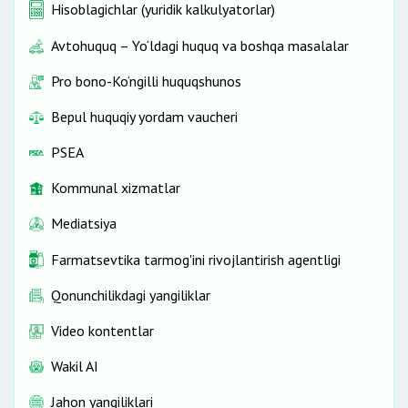
Hisoblagichlar (yuridik kalkulyatorlar)
Avtohuquq – Yo‘ldagi huquq va boshqa masalalar
Pro bono-Ko‘ngilli huquqshunos
Bepul huquqiy yordam vaucheri
PSEA
Kommunal xizmatlar
Mediatsiya
Farmatsevtika tarmog'ini rivojlantirish agentligi
Qonunchilikdagi yangiliklar
Video kontentlar
Wakil AI
Jahon yangiliklari