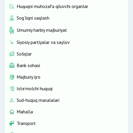
Huquqni muhozafa qiluvchi organlar
Sog‘liqni saqlash
Umumiy harbiy majburiyat
Siyosiy partiyalar va saylov
Soliqlar
Bank sohasi
Majburiy ijro
Iste’molchi huquqi
Sud-huquq masalalari
Mahalla
Transport