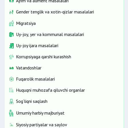
Ajrim va aliment masalalari
Gender tenglik va xotin-qizlar masalalari
Migratsiya
Uy-joy, yer va kommunal masalalari
Uy-joy ijara masalalari
Korrupsiyaga qarshi kurashish
Vatandoshlar
Fuqarolik masalalari
Huquqni muhozafa qiluvchi organlar
Sog‘liqni saqlash
Umumiy harbiy majburiyat
Siyosiy partiyalar va saylov