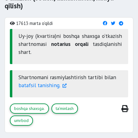
qilish)
17613 marta o'qildi
Uy-joy (kvartira)ni boshqa shaxsga o‘tkazish
shartnomasi
notarius orqali
tasdiqlanishi
shart.
Shartnomani rasmiylashtirish tartibi bilan
batafsil tanishing.
boshqa shaxsga.
ta’minlash
umrbod