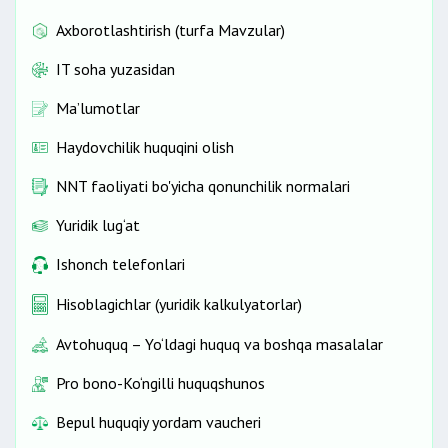
Axborotlashtirish (turfa Mavzular)
IT soha yuzasidan
Ma’lumotlar
Haydovchilik huquqini olish
NNT faoliyati bo'yicha qonunchilik normalari
Yuridik lug‘at
Ishonch telefonlari
Hisoblagichlar (yuridik kalkulyatorlar)
Avtohuquq – Yo‘ldagi huquq va boshqa masalalar
Pro bono-Ko‘ngilli huquqshunos
Bepul huquqiy yordam vaucheri