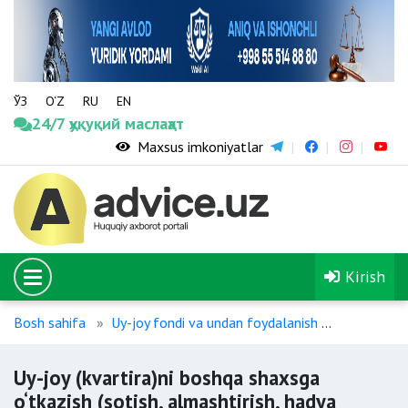
ЎЗ
O‘Z
RU
EN
24/7 ҳуқуқий маслаҳат
Maxsus imkoniyatlar
Kirish
Bosh sahifa
Uy-joy fondi va undan foydalanish
Uy-joy (kva
Uy-joy (kvartira)ni boshqa shaxsga
o‘tkazish (sotish, almashtirish, hadya