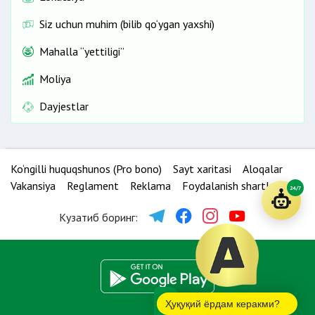
Siz uchun muhim (bilib qo‘ygan yaxshi)
Mahalla “yettiligi”
Moliya
Dayjestlar
Ko‘ngilli huquqshunos (Pro bono)
Sayt xaritasi
Aloqalar
Vakansiya
Reglament
Reklama
Foydalanish shartlari
24/7
Кузатиб боринг:
Ҳуқуқий ёрдам керакми?