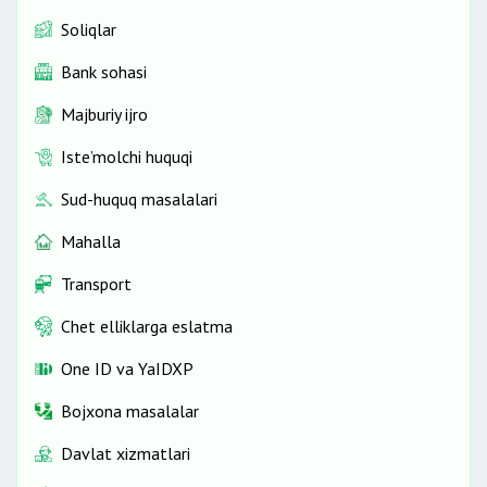
Soliqlar
Bank sohasi
Majburiy ijro
Iste’molchi huquqi
Sud-huquq masalalari
Mahalla
Transport
Chet elliklarga eslatma
One ID vа YaIDXP
Bojxona masalalar
Davlat xizmatlari