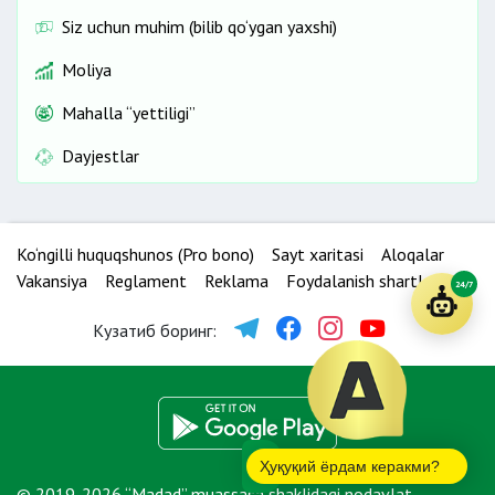
Siz uchun muhim (bilib qo‘ygan yaxshi)
Moliya
Mahalla “yettiligi”
Dayjestlar
Ko‘ngilli huquqshunos (Pro bono)
Sayt xaritasi
Aloqalar
Vakansiya
Reglament
Reklama
Foydalanish shartlari
24/7
Кузатиб боринг:
Ҳуқуқий ёрдам керакми?
© 2019-2026 “Madad” muassasa shaklidagi nodavlat