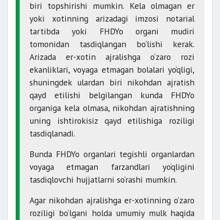
biri topshirishi mumkin. Kela olmagan er
yoki xotinning arizadagi imzosi notarial
tartibda yoki FHDYo organi mudiri
tomonidan tasdiqlangan bo‘lishi kerak.
Arizada er-xotin ajralishga o‘zaro rozi
ekanliklari, voyaga etmagan bolalari yo‘qligi,
shuningdek ulardan biri nikohdan ajratish
qayd etilishi belgilangan kunda FHDYo
organiga kela olmasa, nikohdan ajratishning
uning ishtirokisiz qayd etilishiga roziligi
tasdiqlanadi.
Bunda FHDYo organlari tegishli organlardan
voyaga etmagan farzandlari yo‘qligini
tasdiqlovchi hujjatlarni so‘rashi mumkin.
Agar nikohdan ajralishga er-xotinning o‘zaro
roziligi bo‘lgani holda umumiy mulk haqida