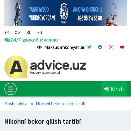
ЎЗ
O‘Z
RU
EN
24/7 ҳуқуқий маслаҳат
Maxsus imkoniyatlar
Kirish
Bosh sahifa
Nikohni bekor qilish tartibi
Nikohni bekor qilish
Nikohni bekor qilish tartibi