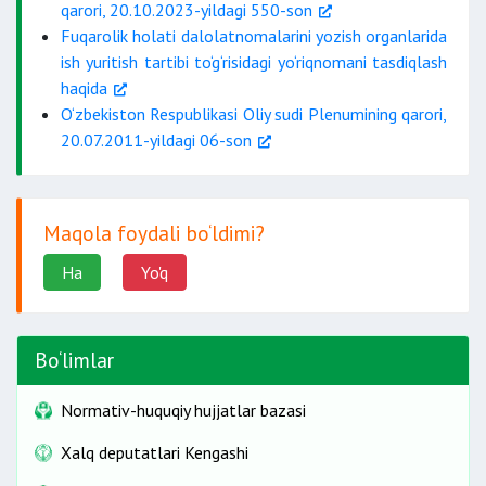
qarori, 20.10.2023-yildagi 550-son
Fuqarolik holati dalolatnomalarini yozish organlarida
ish yuritish tartibi to‘g‘risidagi yo‘riqnomani tasdiqlash
haqida
O‘zbekiston Respublikasi Oliy sudi Plenumining qarori,
20.07.2011-yildagi 06-son
Maqola foydali bo‘ldimi?
Ha
Yo'q
Bo‘limlar
Normativ-huquqiy hujjatlar bazasi
Xalq deputatlari Kengashi