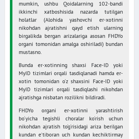
mumkin, ushbu Qoidalarning 102-bandi
ikkinchi xatboshisida nazarda tutilgan
holatlar (Alohida yashovchi er-xotinni
nikohdan ajratishni qayd etish ularning
birgalikda bergan arizalariga asosan FHDYo
organi tomonidan amalga oshiriladi) bundan
mustasno.
Bunda er-xotinning shaxsi Face-ID yoki
MyID tizimlari orqali tasdiqlanadi hamda er-
xotin tomonidan o‘z shaxsini Face-ID yoki
MyID tizimlari orqali tasdiqlashi nikohdan
ajratishga nisbatan rozilikni bildiradi.
FHDYo organi er-xotinni yarashtirish
bo‘yicha tegishli choralar ko‘rish uchun
nikohdan ajratish to‘g‘risidagi ariza berilgan
kundan e’tiboran uch kundan kechiktirmay