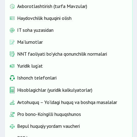
Axborotlashtirish (turfa Mavzular)
Haydovchilik huquqini olish
IT soha yuzasidan
Ma’lumotlar
NNT faoliyati bo'yicha qonunchilik normalari
Yuridik lug‘at
Ishonch telefonlari
Hisoblagichlar (yuridik kalkulyatorlar)
Avtohuquq – Yo‘ldagi huquq va boshqa masalalar
Pro bono-Ko‘ngilli huquqshunos
Bepul huquqiy yordam vaucheri