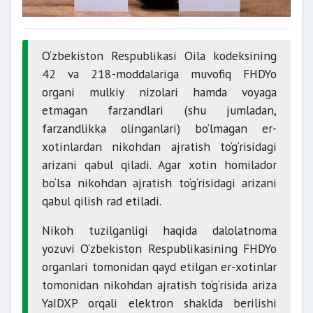
O‘
zbekiston Respublikasi Oila kodeksining
42 va 218-moddalariga muvofiq FHDYo
organi mulkiy nizolari hamda voyaga
etmagan farzandlari (shu jumladan,
farzandlikka olinganlari) bo‘lmagan er-
xotinlardan nikohdan ajratish to‘g‘risidagi
arizani qabul qiladi. Agar xotin homilador
bo‘lsa nikohdan ajratish to‘g‘risidagi arizani
qabul qilish rad etiladi.
Nikoh tuzilganligi haqida dalolatnoma
yozuvi O‘zbekiston Respublikasining FHDYo
organlari tomonidan qayd etilgan er-xotinlar
tomonidan nikohdan ajratish to‘g‘risida ariza
YaIDXP orqali elektron shaklda berilishi