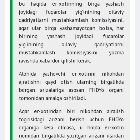
bu haqida er-xotinning birga yashash
joyidagi fuqarolar yig‘inining oilaviy
qadriyatlarni mustahkamlash komissiyasini,
agar ular birga yashamayotgan bo‘lsa, har
birining yashash joyidagi fuqarolar
yig‘inining oilaviy qadriyatlarni
mustahkamlash komissiyasini yozma
ravishda xabardor qilishi kerak.
Alohida yashovchi er-xotinni nikohdan
ajratishni qayd etish ularning birgalikda
bergan arizalariga asosan FHDYo organi
tomonidan amalga oshiriladi.
Agar er-xotindan biri nikohdan ajralish
to‘g‘risidagi arizani berish uchun FHDYo
organiga kela olmasa, u holda er-xotin
nomidan birgalikda yozilgan arizani ulardan