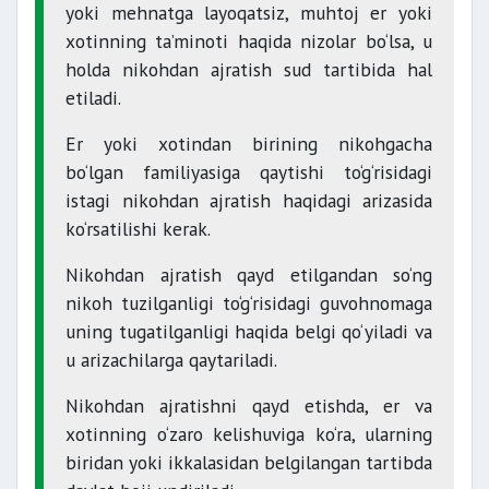
yoki mehnatga layoqatsiz, muhtoj er yoki
xotinning ta’minoti haqida nizolar bo‘lsa, u
holda nikohdan ajratish sud tartibida hal
etiladi.
Er yoki xotindan birining nikohgacha
bo‘lgan familiyasiga qaytishi to‘g‘risidagi
istagi nikohdan ajratish haqidagi arizasida
ko‘rsatilishi kerak.
Nikohdan ajratish qayd etilgandan so‘ng
nikoh tuzilganligi to‘g‘risidagi guvohnomaga
uning tugatilganligi haqida belgi qo‘yiladi va
u arizachilarga qaytariladi.
Nikohdan ajratishni qayd etishda, er va
xotinning o‘zaro kelishuviga ko‘ra, ularning
biridan yoki ikkalasidan belgilangan tartibda