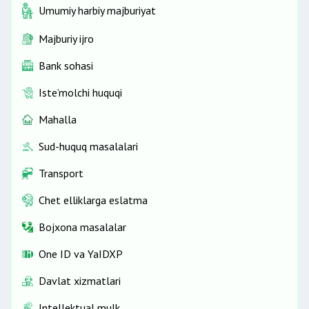
Umumiy harbiy majburiyat
Majburiy ijro
Bank sohasi
Iste’molchi huquqi
Mahalla
Sud-huquq masalalari
Transport
Chet elliklarga eslatma
Bojxona masalalar
One ID vа YaIDXP
Davlat xizmatlari
Intellektual mulk