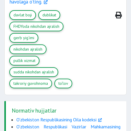
havolaga o‘ting.
davlat boji
dublikat
FHDYoda nikohdan ajralish
gerb yig‘imi
nikohdan ajralish
pullik xizmat
sudda nikohdan ajralish
takroriy guvohnoma
to‘lov
Normativ hujjatlar
O‘zbekiston Respublikasining Oila kodeksi
O‘zbekiston Respublikasi Vazirlar Mahkamasining