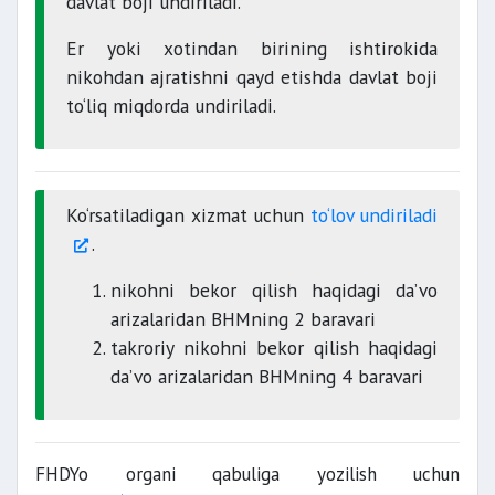
davlat boji undiriladi.
Er yoki xotindan birining ishtirokida
nikohdan ajratishni qayd etishda davlat boji
to‘liq miqdorda undiriladi.
Ko‘rsatiladigan xizmat uchun
to‘lov undiriladi
.
nikohni bekor qilish haqidagi da’vo
arizalaridan BHMning 2 baravari
takroriy nikohni bekor qilish haqidagi
da’vo arizalaridan BHMning 4 baravari
FHDYo organi qabuliga yozilish uchun