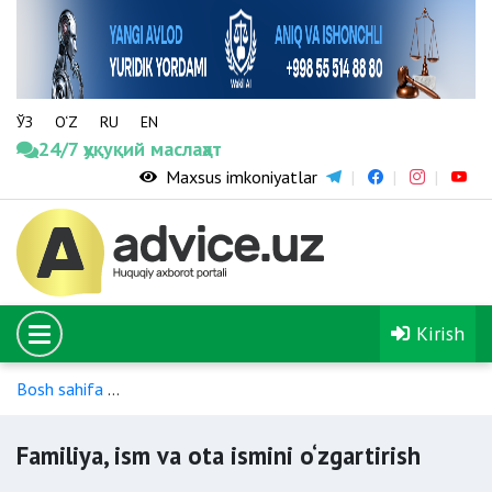
ЎЗ
O‘Z
RU
EN
24/7 ҳуқуқий маслаҳат
Maxsus imkoniyatlar
Kirish
Bosh sahifa
Fuqarolik holati dalolatnomalarini qayd etish tar
Familiya, ism va ota ismini o‘zgartirish