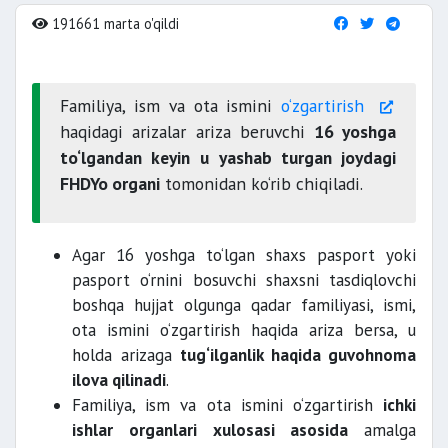
191661 marta o'qildi
Familiya, ism va ota ismini
o‘zgartirish
haqidagi arizalar ariza beruvchi
16 yoshga
to‘lgandan keyin
u
yashab turgan joydagi
FHDYo organi
tomonidan ko‘rib chiqiladi.
Agar 16 yoshga to‘lgan shaxs pasport yoki
pasport o‘rnini bosuvchi shaxsni tasdiqlovchi
boshqa hujjat olgunga qadar familiyasi, ismi,
ota ismini o‘zgartirish haqida ariza bersa, u
holda arizaga
tug‘ilganlik haqida guvohnoma
ilova qilinadi
.
Familiya, ism va ota ismini o‘zgartirish
ichki
ishlar organlari xulosasi asosida
amalga