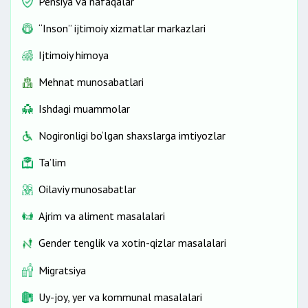
Pensiya va nafaqalar
“Inson” ijtimoiy xizmatlar markazlari
Ijtimoiy himoya
Mehnat munosabatlari
Ishdagi muammolar
Nogironligi bo‘lgan shaxslarga imtiyozlar
Ta’lim
Oilaviy munosabatlar
Ajrim va aliment masalalari
Gender tenglik va xotin-qizlar masalalari
Migratsiya
Uy-joy, yer va kommunal masalalari