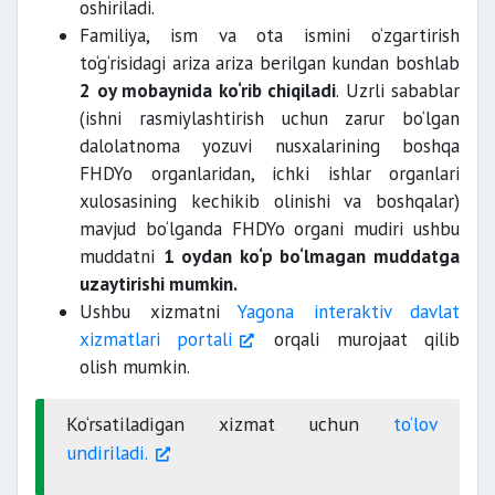
oshiriladi.
Familiya, ism va ota ismini o‘zgartirish
to‘g‘risidagi ariza ariza berilgan kundan boshlab
2 oy mobaynida ko‘rib chiqiladi
. Uzrli sabablar
(ishni rasmiylashtirish uchun zarur bo‘lgan
dalolatnoma yozuvi nusxalarining boshqa
FHDYo organlaridan, ichki ishlar organlari
xulosasining kechikib olinishi va boshqalar)
mavjud bo‘lganda FHDYo organi mudiri ushbu
muddatni
1 oydan ko‘p bo‘lmagan muddatga
uzaytirishi mumkin.
Ushbu xizmatni
Yagona interaktiv davlat
xizmatlari portali
orqali murojaat qilib
olish mumkin.
Ko‘rsatiladigan xizmat uchun
to‘lov
undiriladi.