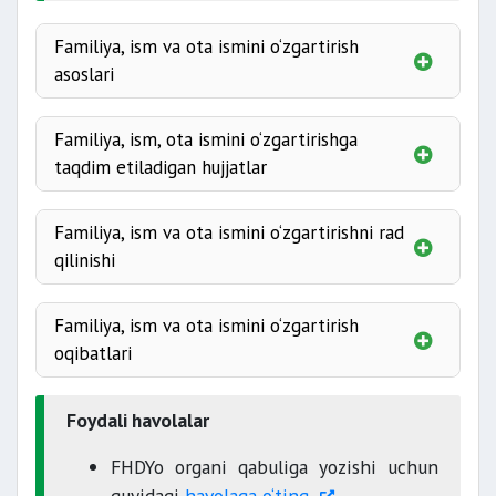
Familiya, ism va ota ismini o‘zgartirish
asoslari
milliy-tarixiy
sudning hal qiluv qarori asosida;
Familiya, ism, ota ismini o‘zgartirishga
yoqimsiz
taqdim etiladigan hujjatlar
bo‘lsa;
tug‘ilganlik haqidagi
millatiga to‘g‘ri kelmasa;
Familiya, ism va ota ismini o‘zgartirishni rad
nikohgacha bo‘lgan familiyaga
qilinishi
nikoh tuzilganligi haqidagi
guvohnomasi
Familiya, ism va ota ismini o‘zgartirish
umumiy familiyada bo‘lish
oqibatlari
er yoki
bolalarining
xotindan birining familiyasi
Foydali havolalar
tug‘ilganlik haqidagi
ichki ishlar organiga jo‘natadi.
16 yoshga
pasportidan
FHDYo organi qabuliga yozishi uchun
ko‘rib chiqiladi.
30 kun mobaynida o‘rganib chiqadi
quyidagi
havolaga o‘ting.