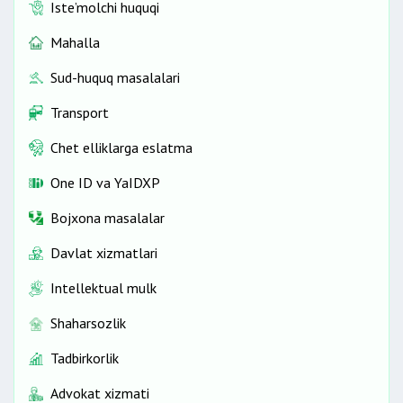
Iste’molchi huquqi
Mahalla
Sud-huquq masalalari
Transport
Chet elliklarga eslatma
One ID vа YaIDXP
Bojxona masalalar
Davlat xizmatlari
Intellektual mulk
Shaharsozlik
Tadbirkorlik
Advokat xizmati