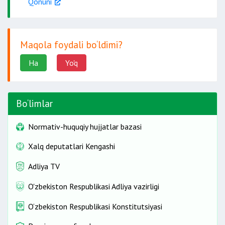
Qonuni
Maqola foydali bo‘ldimi?
Ha
Yo'q
Bo‘limlar
Normativ-huquqiy hujjatlar bazasi
Xalq deputatlari Kengashi
Adliya TV
O'zbekiston Respublikasi Adliya vazirligi
O‘zbekiston Respublikasi Konstitutsiyasi