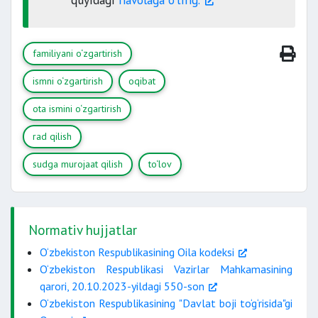
16 yoshga to‘lmagan bolalari
muomalaga layoqatsiz
familiyasining ham o‘zgartirilishiga sabab
familiyani o‘zgartirish
bo‘ladi.
fotosurat.
ismni o‘zgartirish
oqibat
voyaga etgan
bolalarining familiyasi o‘zgarishiga sabab
ota ismini o‘zgartirish
bo‘lmaydi.
rad qilish
asoslangan xulosa tuzadi.
sudga murojaat qilish
to‘lov
Rad etish to‘g‘risidagi xulosa ustidan sudga
shikoyat qilinishi mumkin.
vasiylik va homiylik organi
Normativ hujjatlar
tomonidan hal etiladi.
O‘zbekiston Respublikasining Oila kodeksi
ota ismi o‘zgarishiga olib keladi.
O‘zbekiston Respublikasi Vazirlar Mahkamasining
qarori, 20.10.2023-yildagi 550-son
Voyaga etgan bolalarning ota ismi faqat
O‘zbekiston Respublikasining "Davlat boji to‘g‘risida"gi
ularning arizalariga ko‘ra o‘zgartiriladi.