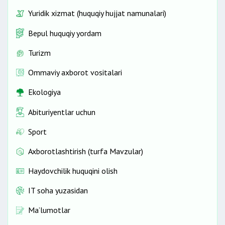
Yuridik xizmat (huquqiy hujjat namunalari)
Bepul huquqiy yordam
Turizm
Ommaviy axborot vositalari
Ekologiya
Abituriyentlar uchun
Sport
Axborotlashtirish (turfa Mavzular)
Haydovchilik huquqini olish
IT soha yuzasidan
Ma’lumotlar