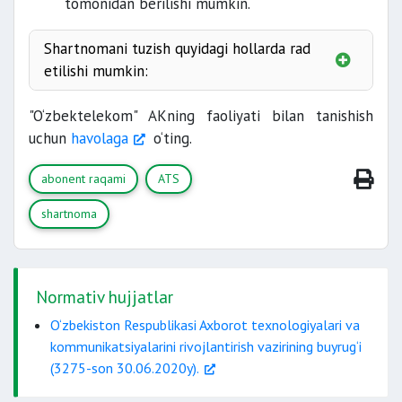
tomonidan berilishi mumkin.
Shartnomani tuzish quyidagi hollarda rad
etilishi mumkin:
"O‘zbektelekom" AKning faoliyati bilan tanishish
14 yoshdan 18 yoshgacha
uchun
havolaga
o‘ting.
bo‘lgan voyaga etmaganlarning
abonent raqami
ATS
shartnoma
xizmat ko‘rsatish zonasiga
Normativ hujjatlar
kirmaganda;
to‘liq
O‘zbekiston Respublikasi Axborot texnologiyalari va
kommunikatsiyalarini rivojlantirish vazirining buyrug‘i
(3275-son 30.06.2020y).
soxtaligi yoki
noto‘g‘riligi