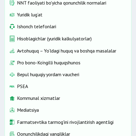
NNT faoliyati bo'yicha qonunchilik normalari
Yuridik lug‘at
Ishonch telefonlari
Hisoblagichlar (yuridik kalkulyatorlar)
Avtohuquq – Yo‘ldagi huquq va boshqa masalalar
Pro bono-Ko‘ngilli huquqshunos
Bepul huquqiy yordam vaucheri
PSEA
Kommunal xizmatlar
Mediatsiya
Farmatsevtika tarmog'ini rivojlantirish agentligi
Qonunchilikdagi yangiliklar