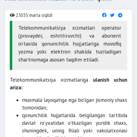
23035 marta o'qildi
Telekommunikatsiya xizmatlari operator
(provayder, eshittiruvchi) va abonent
o‘rtasida qonunchilik hujjatlariga muvofiq
yozma yoki elektron shaklda tuziladigan
shartnomaga asosan taqdim etiladi.
Telekommunikatsiya xizmatlariga
ulanish uchun
ariza:
muomala layoqatiga ega bo‘lgan jismoniy shaxs
tomonidan;
qonunchilik hujjatlarida belgilangan tartibda
davlat ro‘yxatidan o‘tkazilgan yuridik shaxs,
shuningdek, uning filiali yoki vakolatxonasi