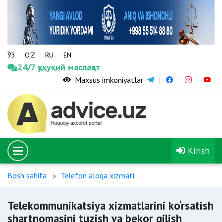
ЎЗ
O‘Z
RU
EN
24/7 ҳуқуқий маслаҳат
Maxsus imkoniyatlar
Kirish
Bosh sahifa
Telefon aloqa xizmati
Telekommunikatsiya xiz
Telekommunikatsiya xizmatlarini ko‘rsatish
shartnomasini tuzish va bekor qilish