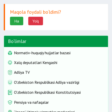
Maqola foydali bo‘ldimi?
Ha
Yo'q
Bo‘limlar
Normativ-huquqiy hujjatlar bazasi
Xalq deputatlari Kengashi
Adliya TV
O'zbekiston Respublikasi Adliya vazirligi
O‘zbekiston Respublikasi Konstitutsiyasi
Pensiya va nafaqalar
“Inson” ijtimoiy xizmatlar markazlari