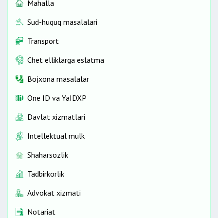
Mahalla
Sud-huquq masalalari
Transport
Chet elliklarga eslatma
Bojxona masalalar
One ID vа YaIDXP
Davlat xizmatlari
Intellektual mulk
Shaharsozlik
Tadbirkorlik
Advokat xizmati
Notariat