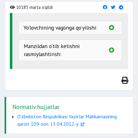
10185 marta o'qildi
Yo‘lovchining vagonga qo‘yilishi:
kirishiga
Manzildan o‘tib ketishni
qo‘yiladi
rasmiylashtirish:
yordam
berishlari kerak
dalolatnoma
egallashi kerak
brigadiri
oraliq
bepul
Normativ hujjatlar
O‘zbekiston Respublikasi Vazirlar Mahkamasining
qarori. 109-son. 13.04.2012-y.