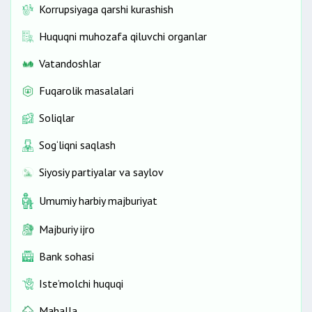
Korrupsiyaga qarshi kurashish
Huquqni muhozafa qiluvchi organlar
Vatandoshlar
Fuqarolik masalalari
Soliqlar
Sog‘liqni saqlash
Siyosiy partiyalar va saylov
Umumiy harbiy majburiyat
Majburiy ijro
Bank sohasi
Iste’molchi huquqi
Mahalla