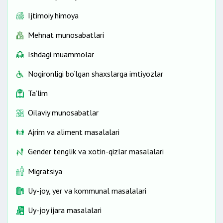
Ijtimoiy himoya
Mehnat munosabatlari
Ishdagi muammolar
Nogironligi bo‘lgan shaxslarga imtiyozlar
Ta’lim
Oilaviy munosabatlar
Ajrim va aliment masalalari
Gender tenglik va xotin-qizlar masalalari
Migratsiya
Uy-joy, yer va kommunal masalalari
Uy-joy ijara masalalari