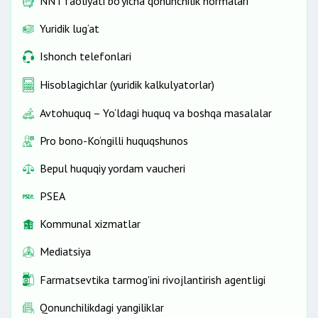
NNT faoliyati bo'yicha qonunchilik normalari
Yuridik lug‘at
Ishonch telefonlari
Hisoblagichlar (yuridik kalkulyatorlar)
Avtohuquq – Yo‘ldagi huquq va boshqa masalalar
Pro bono-Ko‘ngilli huquqshunos
Bepul huquqiy yordam vaucheri
PSEA
Kommunal xizmatlar
Mediatsiya
Farmatsevtika tarmog'ini rivojlantirish agentligi
Qonunchilikdagi yangiliklar